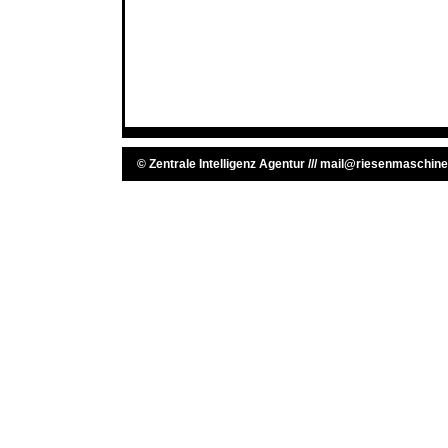
©
Zentrale Intelligenz Agentur
///
mail@riesenmaschine