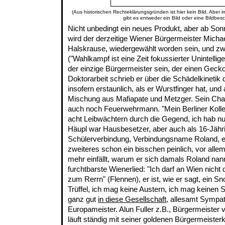
(Aus historischen Rechteklärungsgründen ist hier kein Bild. Aber 
gibt es entweder ein Bild oder eine Bildbes
Nicht unbedingt ein neues Produkt, aber ab Son
wird der derzeitige Wiener Bürgermeister Michael
Halskrause, wiedergewählt worden sein, und zwa
("Wahlkampf ist eine Zeit fokussierter Unintellig
der einzige Bürgermeister sein, der einen Geck
Doktorarbeit schrieb er über die Schädelkinetik
insofern erstaunlich, als er Wurstfinger hat, und
Mischung aus Mafiapate und Metzger. Sein Chauf
auch noch Feuerwehrmann. "Mein Berliner Kolle
acht Leibwächtern durch die Gegend, ich hab n
Häupl war Hausbesetzer, aber auch als 16-Jähri
Schülerverbindung, Verbindungsname Roland, ers
zweiteres schon ein bisschen peinlich, vor allem,
mehr einfällt, warum er sich damals Roland nann
furchtbarste Wienerlied: "Ich darf an Wien nicht 
zum Rerrn" (Flennen), er ist, wie er sagt, ein Sn
Trüffel, ich mag keine Austern, ich mag keinen S
ganz gut
in diese Gesellschaft
, allesamt Sympat
Europameister. Alun Fuller z.B., Bürgermeister
läuft ständig mit seiner goldenen Bürgermeister