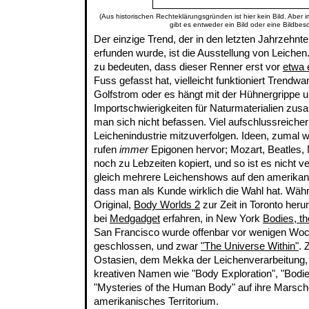
(Aus historischen Rechteklärungsgründen ist hier kein Bild. Aber 
gibt es entweder ein Bild oder eine Bildbes
Der einzige Trend, der in den letzten Jahrzehnt
erfunden wurde, ist die Ausstellung von Leichen
zu bedeuten, dass dieser Renner erst vor
etwa 
Fuss gefasst hat, vielleicht funktioniert Trend
Golfstrom oder es hängt mit der Hühnergrippe 
Importschwierigkeiten für Naturmaterialien zu
man sich nicht befassen. Viel aufschlussreicher
Leichenindustrie mitzuverfolgen. Ideen, zumal w
rufen
immer
Epigonen hervor; Mozart, Beatles, N
noch zu Lebzeiten kopiert, und so ist es nicht v
gleich mehrere Leichenshows auf den amerikan
dass man als Kunde wirklich die Wahl hat. Wäh
Original,
Body Worlds 2
zur Zeit in Toronto heru
bei
Medgadget
erfahren, in New York
Bodies, th
San Francisco wurde offenbar vor wenigen Woc
geschlossen, und zwar
"The Universe Within"
. 
Ostasien, dem Mekka der Leichenverarbeitung
kreativen Namen wie "Body Exploration", "Bodi
"Mysteries of the Human Body" auf ihre Marsche
amerikanisches Territorium.