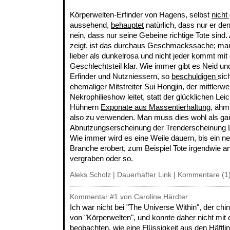
Körperwelten-Erfinder von Hagens, selbst
nicht
aussehend,
behauptet
natürlich, dass nur er d
nein, dass nur seine Gebeine richtige Tote sind.
zeigt, ist das durchaus Geschmackssache; ma
lieber als dunkelrosa und nicht jeder kommt mit 
Geschlechtsteil klar. Wie immer gibt es Neid u
Erfinder und Nutzniessern, so
beschuldigen
sic
ehemaliger Mitstreiter Sui Hongjin, der mittlerwe
Nekrophilieshow leitet, statt der glücklichen Lei
Hühnern
Exponate aus Massentierhaltung
, ähm
also zu verwenden. Man muss dies wohl als ga
Abnutzungserscheinung der Trenderscheinung 
Wie immer wird es eine Weile dauern, bis ein ne
Branche erobert, zum Beispiel Tote irgendwie an
vergraben oder so.
Aleks Scholz |
Dauerhafter Link
|
Kommentare (1
Kommentar
#1
von Caroline Härdter:
Ich war nicht bei "The Universe Within", der chi
von "Körperwelten", und konnte daher nicht mit
beobachten, wie eine Flüssigkeit aus den Häftli