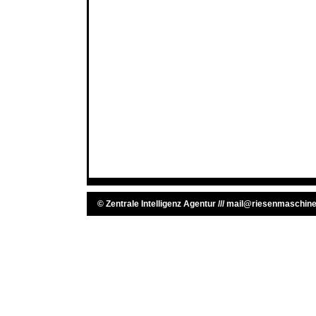
©
Zentrale Intelligenz Agentur
///
mail@riesenmaschine