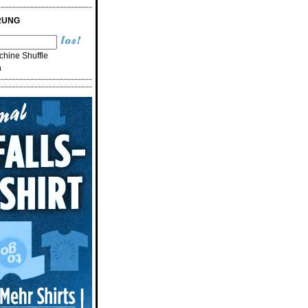
RUNG
hine Shuffle
n