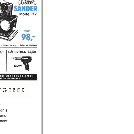
:
gnis
dams
ement