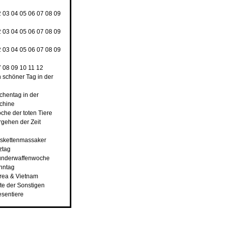
2
03
04
05
06
07
08
09
2
03
04
05
06
07
08
09
2
03
04
05
06
07
08
09
7
08
09
10
11
12
n schöner Tag in der
rchentag in der
chine
che der toten Tiere
rgehen der Zeit
nskettenmassaker
ztag
underwaffenwoche
ahntag
orea & Vietnam
ste der Sonstigen
esentiere