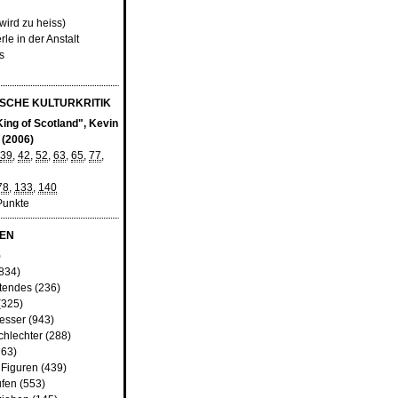
wird zu heiss)
le in der Anstalt
s
SCHE KULTURKRITIK
King of Scotland", Kevin
 (2006)
39
,
42
,
52
,
63
,
65
,
77
,
78
,
133
,
140
Punkte
EN
)
834)
tendes
(236)
(325)
besser
(943)
chlechter
(288)
63)
 Figuren
(439)
fen
(553)