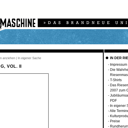
IN DER RI
n anziehen | In eigener Sache
-
Impressum
, VOL. II
-
Die Wahrhei
Riesenmas
-
T-Shirts
-
Das Riese
2007 zum G
-
Jubiläumsa
PDF
-
In eigener
-
Alle Termin
-
Kulturprodu
-
Preise
-
Rundherum