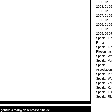
10
11
12
- 2008:
01
0
10
11
12
- 2007:
01
0
10
11
12
- 2006:
01
0
10
11
12
- 2005:
06
0
-
Spezial: Ei
Firma
-
Spezial: Ki
Riesenmas
-
Spezial: Wo
-
Spezial: Ve
-
Spezial:
Assoziatio
-
Spezial: Pil
-
Spezial: W
-
Spezial: Z
-
Spezial: K
-
Spezial: Li
-
Spezial: Ri
 Agentur
///
mail@riesenmaschine.de