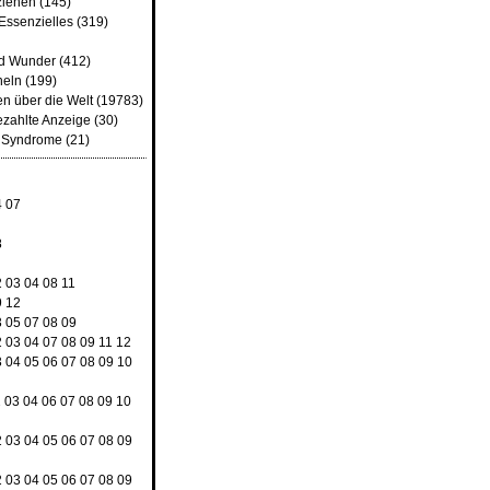
ziehen
(145)
Essenzielles
(319)
nd Wunder
(412)
heln
(199)
n über die Welt
(19783)
ezahlte Anzeige
(30)
d Syndrome
(21)
4
07
8
2
03
04
08
11
9
12
3
05
07
08
09
2
03
04
07
08
09
11
12
3
04
05
06
07
08
09
10
2
03
04
06
07
08
09
10
2
03
04
05
06
07
08
09
2
03
04
05
06
07
08
09