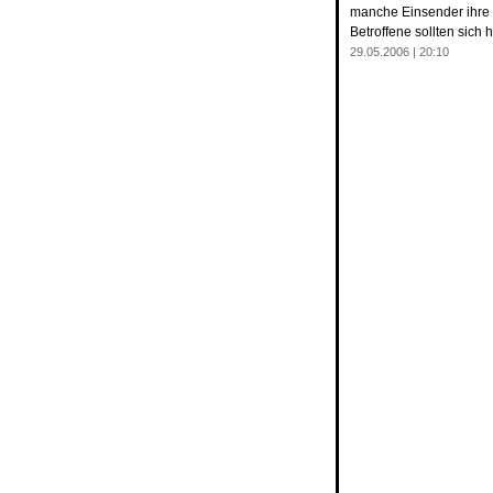
manche Einsender ihre T
Betroffene sollten sich 
29.05.2006 | 20:10