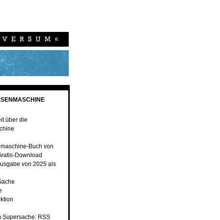
ESENMASCHINE
t über die
chine
nmaschine-Buch von
ratis-Download
usgabe von 2025 als
 Sache
e
ktion
 Supersache: RSS