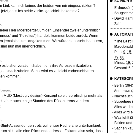
erger:
SO NICHT:
Link kann ich keines der beiden von mir eingeschickten T-
- Erdnussöl (
as jetzt, dass ich beide zurück geschickt bekomme?
- Saugschmer
- David Harri
- Zahl
n:
, lieber Herr Moersberger, um den Einsender zweier unterirdisch
AUTOMATI
uinness" und "Pezelius") handelt, kommen beide zurück. Wenn
eiden jemals bei uns angekommen. Wir würden das sehr bedauern,
"The Last 
sind nun mal unerforschlich.
Macdonald
Plus:
9
,
15
,
79
,
88
n:
Minus:
19
,
die es bisher versäumt haben, uns ihre Adresse mitzuteilen,
Gesamt: 6 
 das nachzuholen. Sonst wird es zu leicht vorhersehbaren
emen kommen.
KATEGORI
-
Berlin
(364
berger:
-
Anderswo
(
n MUD (Most ugly design)-Konzept spieltheoretisch ja mehr als
-
Nachtleuch
ch aber auch einige Stunden des Räsonierens vor dem
-
Supertiere
.
-
Alles wird 
-
Alles wird s
-
Was fehlt
(2
n:
-
Fakten und
Shirt-Aussendungen trotz vorheriger Recherche unterfrankiert,
-
Sachen kau
rum nicht alle eine Rücksendeadresse. Es kann also sein, dass