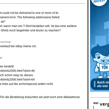
:
 could not be delivered to one or more of its
rmanent error. The following address(es) failed:
.de"
, wenn man ein T-Shirt bestellen will. Ist das eine weitere
T-Shirts noch begehrter und teurer zu machen?
 nochmal:
verkauf bei eBay meine ich.
il:
er bestellt:
e/tshirts2006.html?shirt=46
och schon weg ist, dieses:
e/tshirts2006.html?shirt=64
links auf die archiv/spezial seiten nicht.
Für die Bestellung bräuchten wir jetzt noch eine Mailadresse.
: