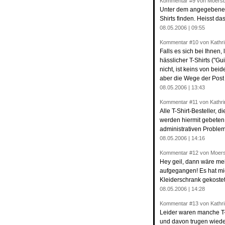
Kommentar
#9
von Moersb
Unter dem angegebenen 
Shirts finden. Heisst d
08.05.2006 | 09:55
Kommentar
#10
von Kathri
Falls es sich bei Ihnen
hässlicher T-Shirts ("G
nicht, ist keins von b
aber die Wege der Post 
08.05.2006 | 13:43
Kommentar
#11
von Kathri
Alle T-Shirt-Besteller, 
werden hiermit gebeten,
administrativen Probl
08.05.2006 | 14:16
Kommentar
#12
von Moers
Hey geil, dann wäre mei
aufgegangen! Es hat mi
Kleiderschrank gekostet
08.05.2006 | 14:28
Kommentar
#13
von Kathri
Leider waren manche T-
und davon trugen wiede