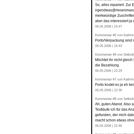
So, alles repariert. Zu
irgendwas@riesenmaschi
merkwürdige Zuschriften 
aber das interessiert j
06.05.2006 | 15:47
Kommentar
#5
von Kathrin
Porto/Verpackung sind i
06.05.2006 | 16:43
Kommentar
#6
von Selbstb
Möchtet ihr nicht gleich
die Bezahlung.
06.05.2006 | 22:29
Kommentar
#7
von Kathrin
Porto kostet es ja eh ke
06.05.2006 | 22:36
Kommentar
#8
von Selbstb
Ah, guten Abend. Also an
Testläufe ich für das A
gefunden, der mich dab
macht schon etwas ohne
06.05.2006 | 22:46