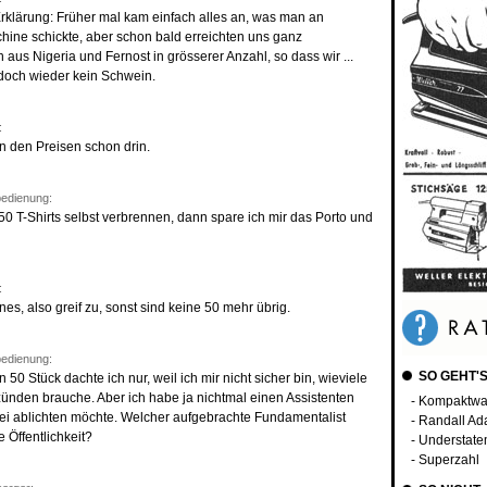
r Erklärung: Früher mal kam einfach alles an, was man an
ne schickte, aber schon bald erreichten uns ganz
aus Nigeria und Fernost in grösserer Anzahl, so dass wir ...
a doch wieder kein Schwein.
:
n den Preisen schon drin.
edienung:
 50 T-Shirts selbst verbrennen, dann spare ich mir das Porto und
:
ines, also greif zu, sonst sind keine 50 mehr übrig.
edienung:
SO GEHT'S
 50 Stück dachte ich nur, weil ich mir nicht sicher bin, wieviele
nzünden brauche. Aber ich habe ja nichtmal einen Assistenten
- Kompaktwa
ei ablichten möchte. Welcher aufgebrachte Fundamentalist
- Randall A
 Öffentlichkeit?
- Understat
- Superzahl