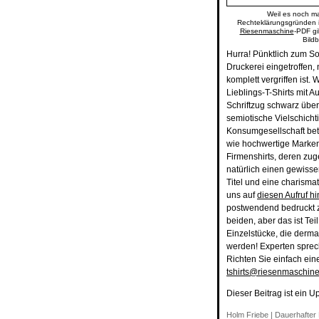
Weil es noch ma
Rechteklärungsgründen is
Riesenmaschine
-PDF gi
Bild
Hurra! Pünktlich zum 
Druckerei eingetroffen
komplett vergriffen is
Lieblings-T-Shirts mit 
Schriftzug schwarz über
semiotische Vielschicht
Konsumgesellschaft betr
wie hochwertige Mark
Firmenshirts, deren zug
natürlich einen gewisse
Titel und eine charism
uns auf
diesen Aufruf hi
postwendend bedruckt zu
beiden, aber das ist Tei
Einzelstücke, die derma
werden! Experten sprec
Richten Sie einfach ein
tshirts@riesenmaschin
Dieser Beitrag ist ein U
Holm Friebe
|
Dauerhafter 