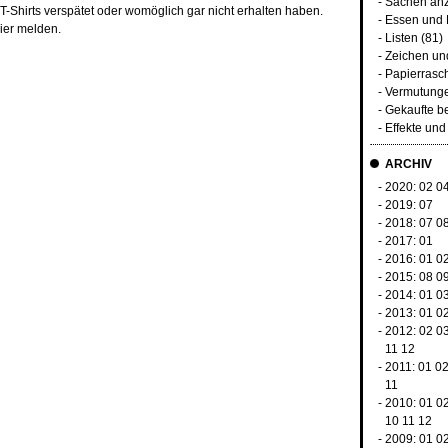
-
Sachen an
-Shirts verspätet oder womöglich gar nicht erhalten haben.
-
Essen und 
hier melden.
-
Listen
(81)
-
Zeichen u
-
Papierrasc
-
Vermutunge
-
Gekaufte b
-
Effekte un
ARCHIV
- 2020:
02
0
- 2019:
07
- 2018:
07
0
- 2017:
01
- 2016:
01
0
- 2015:
08
0
- 2014:
01
0
- 2013:
01
0
- 2012:
02
0
11
12
- 2011:
01
0
11
- 2010:
01
0
10
11
12
- 2009:
01
0