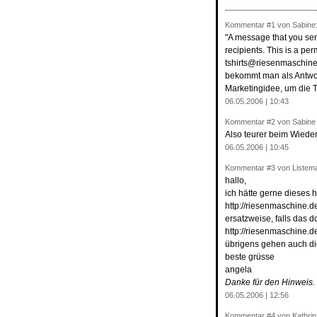
Kommentar
#1
von Sabine
"A message that you sent
recipients. This is a pe
tshirts@riesenmaschine
bekommt man als Antwort
Marketingidee, um die 
06.05.2006 | 10:43
Kommentar
#2
von Sabine
Also teurer beim Wieder
06.05.2006 | 10:45
Kommentar
#3
von Listema
hallo,
ich hätte gerne dieses hi
http://riesenmaschine.d
ersatzweise, falls das d
http://riesenmaschine.d
übrigens gehen auch die 
beste grüsse
angela
Danke für den Hinweis. 
06.05.2006 | 12:56
Kommentar
#4
von Kathrin