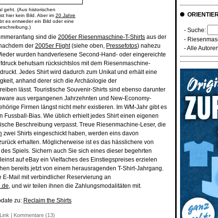
l geht. (Aus historischen
ORIENTIE
t hier kein Bild. Aber im
20 Jahre
bt es entweder ein Bild oder eine
beschreibung.)
- Suche:
Sommeranfang sind die
2006er Riesenmaschine-T-Shirts
aus der
-
Riesenmasc
, nachdem der
2005er Flight
(siehe oben,
Pressefotos
) nahezu
-
Alle Autore
t. Wieder wurden handverlesene Second-Hand- oder eingereichte
Aufdruck behutsam rücksichtslos mit dem Riesenmaschine-
druckt. Jedes Shirt wird dadurch zum Unikat und erhält eine
igkeit, anhand derer sich die Archäologie der
eiben lässt. Touristische Souvenir-Shirts sind ebenso darunter
enware aus vergangenen Jahrzehnten und New-Economy-
ehörige Firmen längst nicht mehr existieren. Im WM-Jahr gibt es
n Fussball-Bias. Wie üblich erhielt jedes Shirt einen eigenen
atische Beschreibung verpasst. Treue Riesenmachine-Leser, die
n
zwei Shirts eingeschickt haben, werden eins davon
rück erhalten. Möglicherweise ist es das hässlichere von
l des Spiels. Sichern auch Sie sich eines dieser begehrten
leinst auf eBay ein Vielfaches des Einstiegspreises erzielen
hen bereits jetzt von einem herausragenden T-Shirt-Jahrgang.
e E-Mail mit verbindlicher Reservierung an
e.de
, und wir teilen ihnen die Zahlungsmodalitäten mit.
pdate zu:
Reclaim the Shirts
Link
|
Kommentare (13)