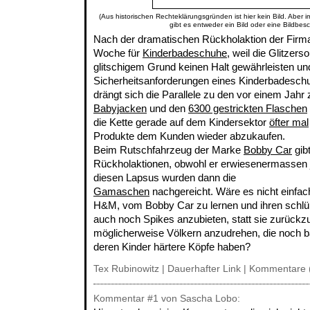
(Aus historischen Rechteklärungsgründen ist hier kein Bild. Aber 
gibt es entweder ein Bild oder eine Bildbes
Nach der dramatischen Rückholaktion der Fir
Woche für
Kinderbadeschuhe
, weil die Glitzer
glitschigem Grund keinen Halt gewährleisten un
Sicherheitsanforderungen eines Kinderbadeschu
drängt sich die Parallele zu den vor einem Jahr
Babyjacken
und den
6300 gestrickten Flaschen
die Kette gerade auf dem Kindersektor
öfter mal
Produkte dem Kunden wieder abzukaufen.
Beim Rutschfahrzeug der Marke
Bobby Car
gib
Rückholaktionen, obwohl er erwiesenermassen j
diesen Lapsus wurden dann die
Gamaschen
nachgereicht. Wäre es nicht einfach
H&M, vom Bobby Car zu lernen und ihren schl
auch noch Spikes anzubieten, statt sie zurückz
möglicherweise Völkern anzudrehen, die noch
deren Kinder härtere Köpfe haben?
Tex Rubinowitz |
Dauerhafter Link
|
Kommentare 
Kommentar
#1
von Sascha Lobo: