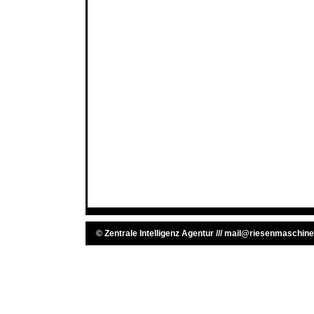
©
Zentrale Intelligenz Agentur
///
mail@riesenmaschine