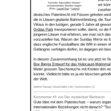
Kanada: Agnostiker müssen
wir könn
schwarzweisse Streifen tragen
(Foto:
Laurel Fan
/
Lizenz
)
zusehen
deutsches Patentrecht mit Füssen getreten wird. 
die in Litauen geplante Bahnverbindung, die Tou
Vilnius in den lustigen, gerade 5 Jahre alt gew
Grūtas Park
transportieren sollte, damit, so die 
jüngeren Litauer mal erfahren, wie man sich da
vorzustellen hat. Warum der Sunday Mirror es f
dass englische Fussballfans die WM in einem e
Gefängnis verfolgen dürfen, ist dagegen ein bis
In diesem Zusammenhang tut es uns jetzt im Na
Bov Bjergs Entwurf für das Holocaust-Mahnmal
Meter grossen Taschentuchs mit Knoten drin ni
konnte. Vielleicht hätte es ja ein bisschen gehol
der Welt.
Kathrin Passig
|
Dauerhafter Link
|
Kommentare (1)
Kommentar
#1
von Der mysteriöse Bierbaron:
Gute Idee mit dem Patentschutz – warum organi
Internationalen Beziehungen nicht danach? "Tsc