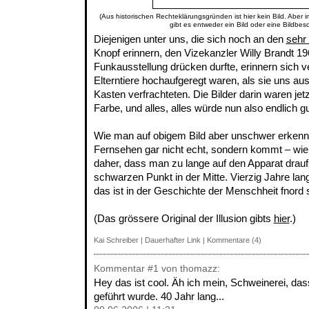
(Aus historischen Rechteklärungsgründen ist hier kein Bild. Aber 
gibt es entweder ein Bild oder eine Bildbes
Diejenigen unter uns, die sich noch an den
sehr
Knopf erinnern, den Vizekanzler Willy Brandt 196
Funkausstellung drücken durfte, erinnern sich v
Elterntiere hochaufgeregt waren, als sie uns au
Kasten verfrachteten. Die Bilder darin waren jetz
Farbe, und alles, alles würde nun also endlich gu
Wie man auf obigem Bild aber unschwer erkenne
Fernsehen gar nicht echt, sondern kommt – wie 
daher, dass man zu lange auf den Apparat draufs
schwarzen Punkt in der Mitte. Vierzig Jahre lan
das ist in der Geschichte der Menschheit fnord s
(Das grössere Original der Illusion gibts
hier
.)
Kai Schreiber
|
Dauerhafter Link
|
Kommentare (4)
Kommentar
#1
von thomazz:
Hey das ist cool. Äh ich mein, Schweinerei, das
geführt wurde. 40 Jahr lang...