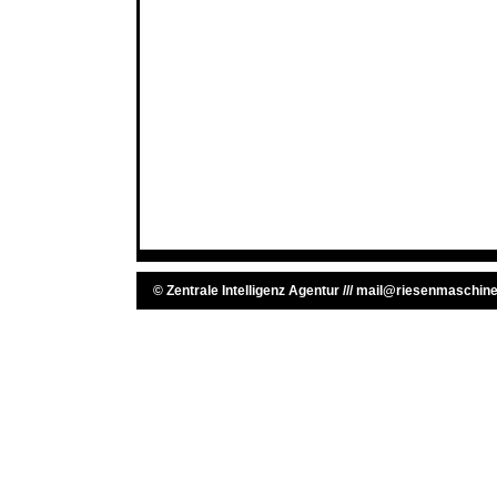
©
Zentrale Intelligenz Agentur
///
mail@riesenmaschine