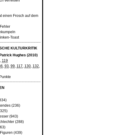
sch verreisen
hat einen Frosch auf dem
 Fehler
ankumpeln
inken-Toast
CHE KULTURKRITIK
 Patrick Hughes (2010)
,
119
36
,
93
,
99
,
117
,
130
,
132
,
 Punkte
EN
834)
tendes
(236)
325)
besser
(943)
chlechter
(288)
63)
 Figuren
(439)