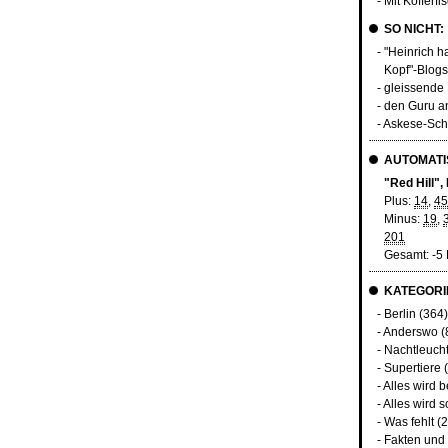
- Mit Kofferfi
SO NICHT:
- "Heinrich 
Kopf"-Blogs
- gleissende
- den Guru 
- Askese-Sch
AUTOMATIS
"Red Hill",
Plus:
14
,
45
Minus:
19
,
201
Gesamt: -5
KATEGORI
-
Berlin
(364)
-
Anderswo
(
-
Nachtleuch
-
Supertiere
(
-
Alles wird 
-
Alles wird s
-
Was fehlt
(2
-
Fakten und