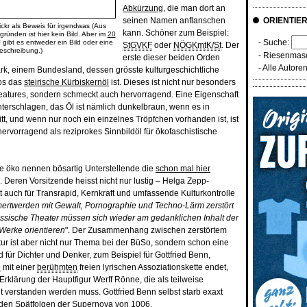
Abkürzung
, die man dort an
seinen Namen anflanschen
ORIENTIE
kr als Beweis für irgendwas (Aus
kann. Schöner zum Beispiel:
ründen ist hier kein Bild. Aber im
20
- Suche:
 gibt es entweder ein Bild oder eine
StGVKF
oder
NÖGKmtK/St
. Der
eschreibung.)
-
Riesenmasc
erste dieser beiden Orden
-
Alle Autore
rk, einem Bundesland, dessen grösste kulturgeschichtliche
los das
steirische Kürbiskernöl
ist. Dieses ist nicht nur besonders
lfeatures, sondern schmeckt auch hervorragend. Eine Eigenschaft
nterschlagen, das Öl ist nämlich dunkelbraun, wenn es in
tt, und wenn nur noch ein einzelnes Tröpfchen vorhanden ist, ist
hervorragend als reziprokes Sinnbildöl für ökofaschistische
e öko nennen bösartig Unterstellende die
schon mal hier
. Deren Vorsitzende heisst nicht nur lustig – Helga Zepp-
t auch für Transrapid, Kernkraft und umfassende Kulturkontrolle
rtwerden mit Gewalt, Pornographie und Techno-Lärm zerstört
sische Theater müssen sich wieder am gedanklichen Inhalt der
Werke orientieren
". Der Zusammenhang zwischen zerstörtem
r ist aber nicht nur Thema bei der BüSo, sondern schon eine
 für Dichter und Denker, zum Beispiel für Gottfried Benn,
e
mit einer
berühmten
freien lyrischen Assoziationskette endet,
rklärung der Hauptfigur Werff Rönne, die als teilweise
t verstanden werden muss. Gottfried Benn selbst starb exaxt
 den Spätfolgen der Supernova von 1006.