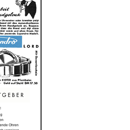
:
ng
ßen
igende Ohren