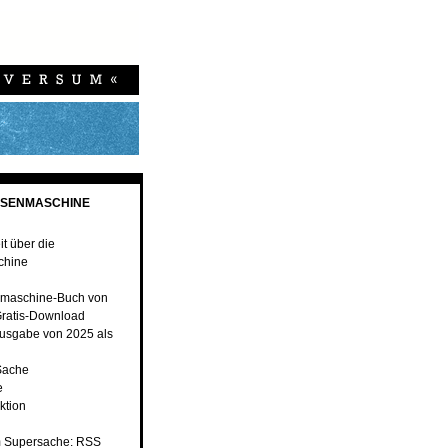
ESENMASCHINE
t über die
chine
maschine-Buch von
ratis-Download
usgabe von 2025 als
Sache
e
ktion
 Supersache: RSS