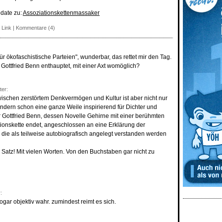
pdate zu:
Assoziationskettenmassaker
 Link
|
Kommentare (4)
ür ökofaschistische Parteien", wunderbar, das rettet mir den Tag.
Gottfried Benn enthauptet, mit einer Axt womöglich?
ter:
chen zerstörtem Denkvermögen und Kultur ist aber nicht nur
dern schon eine ganze Weile inspirierend für Dichter und
r Gottfried Benn, dessen Novelle Gehirne mit einer berühmten
ationskette endet, angeschlossen an eine Erklärung der
 die als teilweise autobiografisch angelegt verstanden werden
r Satz! Mit vielen Worten. Von den Buchstaben gar nicht zu
:
sogar objektiv wahr. zumindest reimt es sich.