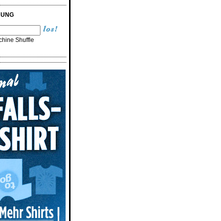
RUNG
hine Shuffle
n