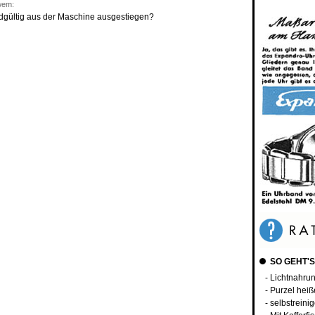
wem:
ndgültig aus der Maschine ausgestiegen?
SO GEHT'S
- Lichtnahru
- Purzel hei
- selbstrein