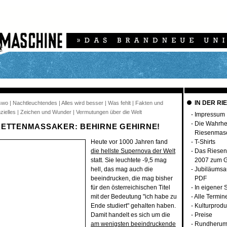
IN DER RI
swo | Nachtleuchtendes | Alles wird besser | Was fehlt | Fakten und
zielles | Zeichen und Wunder | Vermutungen über die Welt
-
Impressum
-
Die Wahrhei
KETTENMASSAKER: BEHIRNE GEHIRNE!
Riesenmas
Heute vor 1000 Jahren fand
-
T-Shirts
die hellste Supernova der Welt
-
Das Riesen
statt. Sie leuchtete -9,5 mag
2007 zum G
hell, das mag auch die
-
Jubiläumsa
beeindrucken, die mag bisher
PDF
für den österreichischen Titel
-
In eigener 
mit der Bedeutung "ich habe zu
-
Alle Termin
Ende studiert" gehalten haben.
-
Kulturprodu
Damit handelt es sich um die
-
Preise
am wenigsten beeindruckende
-
Rundherum