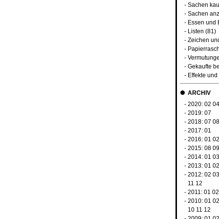
-
Sachen kau
-
Sachen anz
-
Essen und 
-
Listen
(81)
-
Zeichen un
-
Papierrasc
-
Vermutunge
-
Gekaufte b
-
Effekte un
ARCHIV
- 2020:
02
0
- 2019:
07
- 2018:
07
0
- 2017:
01
- 2016:
01
0
- 2015:
08
0
- 2014:
01
0
- 2013:
01
0
- 2012:
02
0
11
12
- 2011:
01
02
- 2010:
01
0
10
11
12
- 2009:
01
0