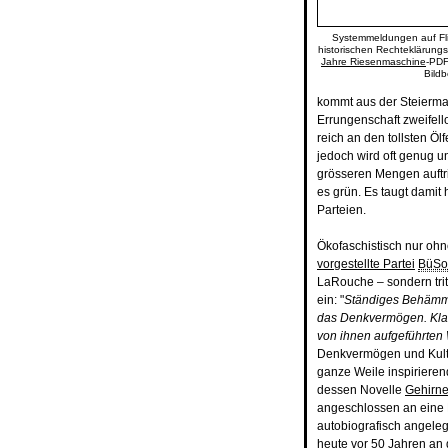
Systemmeldungen auf Flic
historischen Rechteklärungsg
Jahre Riesenmaschine
-PDF
Bildb
kommt aus der Steierma
Errungenschaft zweifel
reich an den tollsten Ö
jedoch wird oft genug u
grösseren Mengen auftri
es grün. Es taugt damit 
Parteien.
Ökofaschistisch nur ohn
vorgestellte Partei
BüSo
LaRouche – sondern trit
ein: "
Ständiges Behämme
das Denkvermögen. Klas
von ihnen aufgeführten 
Denkvermögen und Kultu
ganze Weile inspirierend
dessen Novelle
Gehirn
angeschlossen an eine E
autobiografisch angeleg
heute vor 50 Jahren an