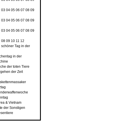
2
03
04
05
06
07
08
09
2
03
04
05
06
07
08
09
2
03
04
05
06
07
08
09
7
08
09
10
11
12
n schöner Tag in der
rchentag in der
chine
che der toten Tiere
rgehen der Zeit
nskettenmassaker
ztag
underwaffenwoche
hntag
rea & Vietnam
ste der Sonstigen
esentiere