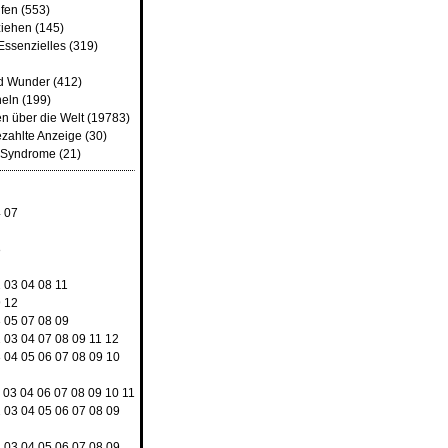
fen
(553)
iehen
(145)
Essenzielles
(319)
d Wunder
(412)
heln
(199)
n über die Welt
(19783)
ezahlte Anzeige
(30)
d Syndrome
(21)
4
07
8
2
03
04
08
11
9
12
3
05
07
08
09
2
03
04
07
08
09
11
12
3
04
05
06
07
08
09
10
03
04
06
07
08
09
10
11
2
03
04
05
06
07
08
09
2
03
04
05
06
07
08
09