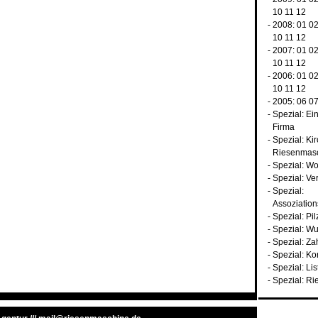
10
11
12
- 2008:
01
0
10
11
12
- 2007:
01
0
10
11
12
- 2006:
01
0
10
11
12
- 2005:
06
0
-
Spezial: Ei
Firma
-
Spezial: Ki
Riesenmas
-
Spezial: Wo
-
Spezial: Ve
-
Spezial:
Assoziatio
-
Spezial: Pil
-
Spezial: W
-
Spezial: Za
-
Spezial: Ko
-
Spezial: Li
-
Spezial: Ri