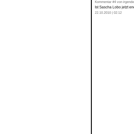
Kommentar
#4
von irgend
Ist Sascha Lobo jetzt e
22.10.2010 | 02:12