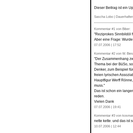
Dieser Beitrag ist ein U
Sascha Lobo
|
Dauerhafter
Kommentar
#1
von Biber:
"Reziprokes Sinnbildöl f
Aber eine Frage: Wurde 
07.07.2006 | 17:52
Kommentar
#2
von W. Bies
"Der Zusammenhang zwis
Thema bei der BüSo, son
Denker, zum Beispiel fü
freien lyrischen Assozi
Hauptfigur Werff Rönne,
muss."
Das ist schon ein lange
reden.
Vielen Dank
07.07.2006 | 19:41
Kommentar
#3
von kosmar
nette kette. und das ist 
10.07.2006 | 12:44