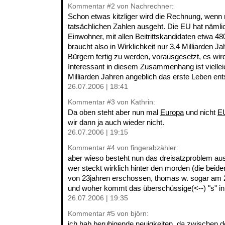
Kommentar
#2
von Nachrechner:
Schon etwas kitzliger wird die Rechnung, wenn
tatsächlichen Zahlen ausgeht. Die EU hat nämli
Einwohner, mit allen Beitrittskandidaten etwa 4
braucht also in Wirklichkeit nur 3,4 Milliarden J
Bürgern fertig zu werden, vorausgesetzt, es wird
Interessant in diesem Zusammenhang ist viellei
Milliarden Jahren angeblich das erste Leben ent
26.07.2006 | 18:41
Kommentar
#3
von Kathrin:
Da oben steht aber nun mal
Europa
und nicht
E
wir dann ja auch wieder nicht.
26.07.2006 | 19:15
Kommentar
#4
von fingerabzähler:
aber wieso besteht nun das dreisatzproblem au
wer steckt wirklich hinter den morden (die beid
von 23jahren erschossen, thomas w. sogar am 2
und woher kommt das überschüssige(<--) "s" i
26.07.2006 | 19:35
Kommentar
#5
von björn:
ich hab beruhigende neuigkeiten, da zwischen 