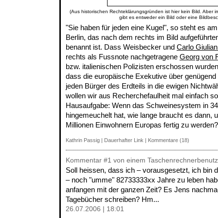
(Aus historischen Rechteklärungsgründen ist hier kein Bild. Aber 
gibt es entweder ein Bild oder eine Bildbes
"Sie haben für jeden eine Kugel", so steht es 
Berlin, das nach dem rechts im Bild aufgeführt
benannt ist. Dass Weisbecker und
Carlo Giulian
rechts als Fussnote nachgetragene
Georg von 
bzw. italienischen Polizisten erschossen wurden,
dass die europäische Exekutive über genügend 
jeden Bürger des Erdteils in die ewigen Nichtwä
wollen wir aus Recherchefaulheit mal einfach s
Hausaufgabe: Wenn das Schweinesystem in 34 
hingemeuchelt hat, wie lange braucht es dann, 
Millionen Einwohnern Europas fertig zu werden?
Kathrin Passig
|
Dauerhafter Link
|
Kommentare (18)
Kommentar
#1
von einem Taschenrechnerbenutz
Soll heissen, dass ich – vorausgesetzt, ich bin d
– noch "umme" 82733333xx Jahre zu leben hab
anfangen mit der ganzen Zeit? Es Jens nachm
Tagebücher schreiben? Hm...
26.07.2006 | 18:01