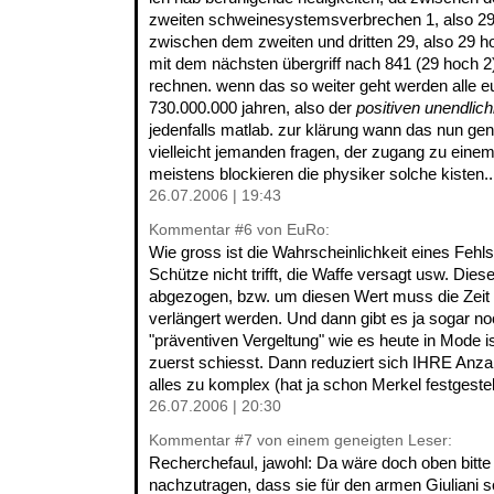
zweiten schweinesystemsverbrechen 1, also 29 
zwischen dem zweiten und dritten 29, also 29 ho
mit dem nächsten übergriff nach 841 (29 hoch 2)
rechnen. wenn das so weiter geht werden alle eu
730.000.000 jahren, also der
positiven unendlich
jedenfalls matlab. zur klärung wann das nun ge
vielleicht jemanden fragen, der zugang zu einem
meistens blockieren die physiker solche kisten..
26.07.2006 | 19:43
Kommentar
#6
von EuRo:
Wie gross ist die Wahrscheinlichkeit eines Fehl
Schütze nicht trifft, die Waffe versagt usw. Die
abgezogen, bzw. um diesen Wert muss die Zeit 
verlängert werden. Und dann gibt es ja sogar no
"präventiven Vergeltung" wie es heute in Mode i
zuerst schiesst. Dann reduziert sich IHRE Anzah
alles zu komplex (hat ja schon Merkel festgestellt
26.07.2006 | 20:30
Kommentar
#7
von einem geneigten Leser:
Recherchefaul, jawohl: Da wäre doch oben bitte
nachzutragen, dass sie für den armen Giuliani s