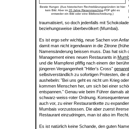
Bestie Hunger. (Aus historischen Rechteklärungsgründen ist hier
kein Bild. Aber im
20 Jahre Riesenmaschine
-PDF gibt es
entweder ein Bild oder eine Bildbeschreibung.)
traumatisiert, so doch jedenfalls mit Schokolad
beziehungsweise überbevölkert (Mumbai).
Es ist ergo sehr wichtig, neue Sachen von Anfa
damit man nicht irgendwann in die Zitrone (frühe
Namensänderung beissen muss. Das hat sich o
Management eines neuen Restaurants in
Mumb
und die Mampferei pfiffig nach einem der berüh
jüngeren Vergangenheit "Hitler's Cross"
genannt
selbstverständlich zu sofortigen Protesten, die
aushebeln: "Bei uns geht es nicht um Krieg oder
kommen Menschen her, um sich bei einer schö
entspannen." Genau wie beim Führer damals also
schwarz-weiss-roter Ordnung. Konsequenterwei
auch vor, zu einer Restaurantkette zu expandier
Mumbais vorzustossen. Die aber zuerst ihrerseit
Restaurant einzudringen, man ist also im Recht
Es ist natürlich keine Schande, den guten Name