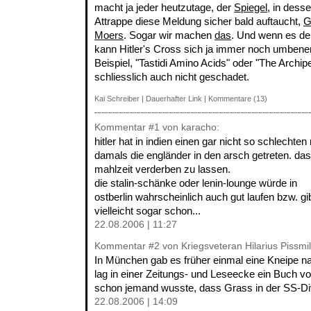
macht ja jeder heutzutage, der
Spiegel
, in dess
Attrappe diese Meldung sicher bald auftaucht,
G
Moers
. Sogar wir machen
das
. Und wenn es der
kann Hitler's Cross sich ja immer noch umbene
Beispiel, "Tastidi Amino Acids" oder "The Archip
schliesslich auch nicht geschadet.
Kai Schreiber
|
Dauerhafter Link
|
Kommentare (13)
Kommentar
#1
von karacho:
hitler hat in indien einen gar nicht so schlechten 
damals die engländer in den arsch getreten. das 
mahlzeit verderben zu lassen.
die stalin-schänke oder lenin-lounge würde in
ostberlin wahrscheinlich auch gut laufen bzw. gi
vielleicht sogar schon...
22.08.2006 | 11:27
Kommentar
#2
von Kriegsveteran Hilarius Pissmil
In München gab es früher einmal eine Kneipe n
lag in einer Zeitungs- und Leseecke ein Buch 
schon jemand wusste, dass Grass in der SS-Di
22.08.2006 | 14:09