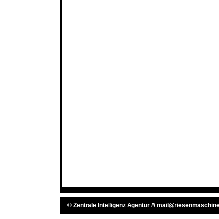
©
Zentrale Intelligenz Agentur
///
mail@riesenmaschine