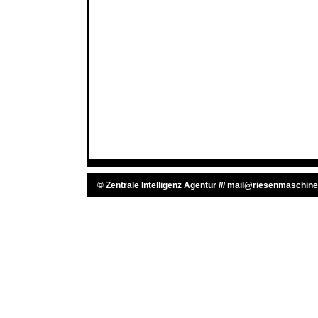
©
Zentrale Intelligenz Agentur
///
mail@riesenmaschine