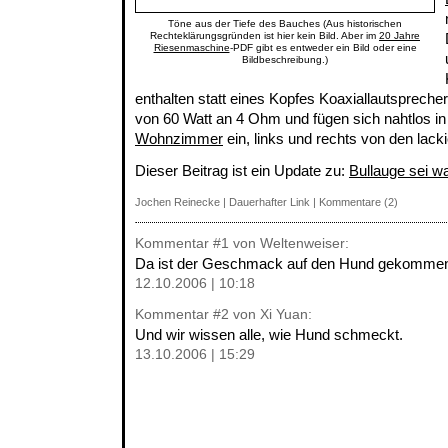
Töne aus der Tiefe des Bauches (Aus historischen
Rechteklärungsgründen ist hier kein Bild. Aber im
20 Jahre
Riesenmaschine
-PDF gibt es entweder ein Bild oder eine
Bildbeschreibung.)
enthalten statt eines Kopfes Koaxiallautsprecher
von 60 Watt an 4 Ohm und fügen sich nahtlos i
Wohnzimmer
ein, links und rechts von den lack
Dieser Beitrag ist ein Update zu:
Bullauge sei 
Jochen Reinecke
|
Dauerhafter Link
|
Kommentare (2)
Kommentar
#1
von Weltenweiser:
Da ist der Geschmack auf den Hund gekomme
12.10.2006 | 10:18
Kommentar
#2
von Xi Yuan:
Und wir wissen alle, wie Hund schmeckt.
13.10.2006 | 15:29