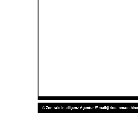
©
Zentrale Intelligenz Agentur
///
mail@riesenmaschine