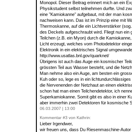
Monopol. Dieser Beitrag erinnert mich an ein Ex
Physikstudent selbst teilnehmen durfte. Und zw
eine "Kamiokanne" aufgebaut, mit der man kos
nachweisen kann. Das ist im Prinzip eine mit Wa
Thermoskanne, auf die ein Lichtverstärker (sog. 
des Deckels aufgeschraubt wird. Fliegt nun ei
Teilchen (z.B. ein Myon) durch die Kamiokanne
Licht erzeugt, welches vom Photodetektor einge
Elektronik in ein elektrisches Signal umgewandel
http://www.usatlas.bnl.gov/quarknet/
Übrigens ist auch das Auge ein kosmischer Teil
grössten Teil aus Wasser besteht, und die Netzha
Man nehme also ein Auge, am besten ein grosses
Kuh oder so, lege es in ein lichtundurchlässiges
die Nervenenden der Netzhaut an einen elektris
schon hat man einen Teilchendetektor, ich nenn
Superkamiokanne. Somit gibt es also in einer Ku
aber immerhin zwei Detektoren für kosmische S
06.03.2007 | 13:00
Kommentar
#3
von Kathrin:
Lieber Irgendwer,
wir freuen uns, dass Du Riesenmaschine-Autor