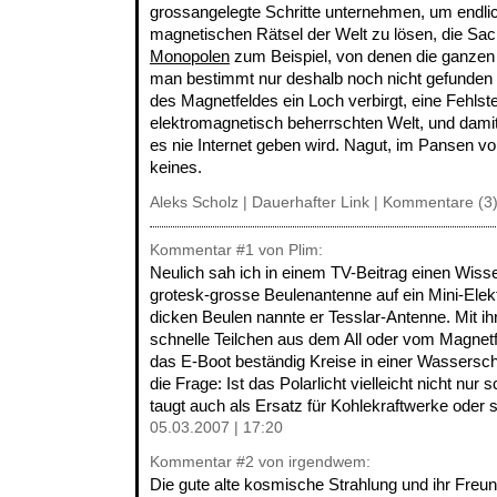
grossangelegte Schritte unternehmen, um endli
magnetischen Rätsel der Welt zu lösen, die Sa
Monopolen
zum Beispiel, von denen die ganzen
man bestimmt nur deshalb noch nicht gefunden h
des Magnetfeldes ein Loch verbirgt, eine Fehlste
elektromagnetisch beherrschten Welt, und damit 
es nie Internet geben wird. Nagut, im Pansen v
keines.
Aleks Scholz |
Dauerhafter Link
|
Kommentare (3
Kommentar
#1
von Plim:
Neulich sah ich in einem TV-Beitrag einen Wisse
grotesk-grosse Beulenantenne auf ein Mini-Elekt
dicken Beulen nannte er Tesslar-Antenne. Mit ihr
schnelle Teilchen aus dem All oder vom Magnetf
das E-Boot beständig Kreise in einer Wassersch
die Frage: Ist das Polarlicht vielleicht nicht nu
taugt auch als Ersatz für Kohlekraftwerke oder 
05.03.2007 | 17:20
Kommentar
#2
von irgendwem:
Die gute alte kosmische Strahlung und ihr Freu