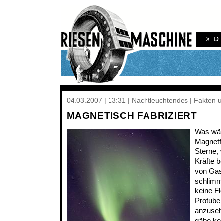
04.03.2007 | 13:31 | Nachtleuchtendes | Fakten 
MAGNETISCH FABRIZIERT
Was wär
Magnetf
Sterne,
Kräfte 
von Gas
schlimm
keine F
Protube
anzuseh
gäbe ke