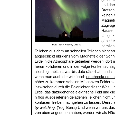
und dam
Brotsch
keinen 
Magneto
Zugvöge
Hause, 
täte jetz
gäbe kei
Foto: Nick Russill
,
Lizenz
nämlic
Teilchen aus dem an schnellen Teilchen nicht 
abgeschickt übrigens vom Magnetfeld der Sonn
Erde in die Atmosphäre getrieben werden, dort 
herumkollidieren und in der Folge Funken schl
allerdings abläuft, war bis dato rätselhaft, und 
wenn man auch der wie üblich
erschreckend uno
näher zu kommen scheint: Mit ganzen Feldern au
inzwischen durch die Polarlichter dieser Welt, 
Erde, das dazugehörige elektrische Feld und di
hilflos ausgelieferten geladenen Teilchen nicht 
konfusen Treiben nachgehen zu lassen. Denn:
Y
by watching.
(Yogi Berra) Und wenn wir uns das 
von oben angesehen haben, werden wir als Nä