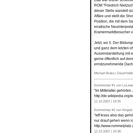
Zitat war bisher schein
ROM "Friedrich Nietzsc
dieser Stelle wandelt s
Affäre und stellt die S
Position, die mit dem S
erratische Neuinterpret
Kramermarktbesucher ver
Jetzt, wo 5. Der Bildung
und ganz dem letzten o
Aussendarstellung mit 
gerne öffentlich auf de
ernstzunehmende Dachma
Michael Brake
|
Dauerhafte
Kommentar
#1
von LoLeda
"Im Mittelalter gehörten
http://de.wikipedia.org/
12.10.2007 | 19:35
Kommentar
#2
von Kingda:
"wtf krass also das gehö
nur drauf gehen wenn i
http://www.rummelplatz
12.10.2007 | 19:38