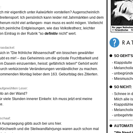
:
h mir eigentlich unter Aalwürfeln vorstellen? Augenscheinlich
Breitensport. Ich persönlich kann leider mit Jahrmärkten und dem
rum nicht viel anfangen- man muss es wohl mögen. Vielleicht
h peinliche Entgleisungen, wie das Volksfestherz, leichter
inen Eintrag in der Rubrik "so
definitiv
nicht" wert.
rasdackel:
sich in "Die fröhliche Wissenschaft" ein bisschen gewählter
SO GEHT'S
ubt es mir! – das Geheimnis um die grösste Fruchtbarkeit und
- Klappstulle
 Dasein einzuernten, heisst: gefährlich leben!" Gehört wohl
- Melancholi
 durch verkürzende Veränderungen verständlicher zu machen.
- unbegründ
ommenden Montag lieber dem 163. Geburtstag des Zitierten.
- Miesmusche
SO NICHT:
ufgewühlten Leser:
uto an der Wand?
- Schnee in 
für viele Stunden innerer Einkehr. Ich muss jetzt erst meine
Milch alle is
e.
- Klappstühl
- Melancholie
- unbegehrt
schaaf:
r Auspraegung gibts auch bei uns hier.
AUTOMATIS
s-Kirchweih und die Steilwandfahrjungs waren auch schon mal
"We Need t