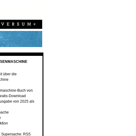
ESENMASCHINE
t über die
chine
maschine-Buch von
ratis-Download
usgabe von 2025 als
Sache
e
ktion
 Supersache: RSS