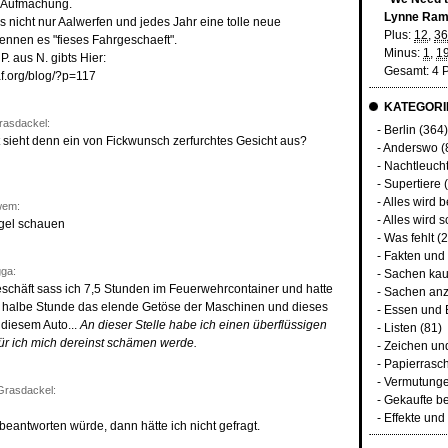
n Aufmachung.
Lynne Ram
s nicht nur Aalwerfen und jedes Jahr eine tolle neue
Plus:
12
,
36
ennen es "fieses Fahrgeschaeft".
Minus:
1
,
1
P. aus N. gibts Hier:
Gesamt: 4 
f.org/blog/?p=117
KATEGORI
rasdackel:
-
Berlin
(364)
t sieht denn ein von Fickwunsch zerfurchtes Gesicht aus?
-
Anderswo
(
-
Nachtleuch
-
Supertiere
(
-
Alles wird 
wem:
-
Alles wird s
egel schauen
-
Was fehlt
(2
-
Fakten und
ga:
-
Sachen kau
schäft sass ich 7,5 Stunden im Feuerwehrcontainer und hatte
-
Sachen anz
 halbe Stunde das elende Getöse der Maschinen und dieses
-
Essen und 
iesem Auto...
An dieser Stelle habe ich einen überflüssigen
-
Listen
(81)
ür ich mich dereinst schämen werde.
-
Zeichen un
-
Papierrasc
-
Vermutunge
Grasdackel:
-
Gekaufte b
-
Effekte un
antworten würde, dann hätte ich nicht gefragt.