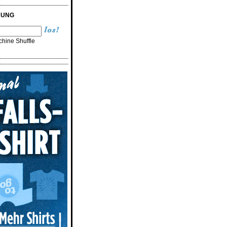
RUNG
hine Shuffle
n