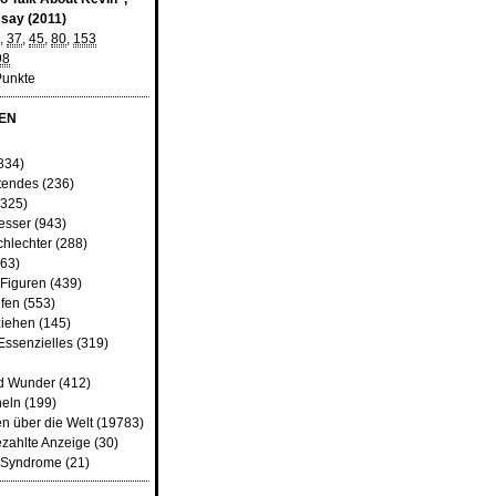
say (2011)
,
37
,
45
,
80
,
153
98
Punkte
EN
834)
tendes
(236)
325)
besser
(943)
chlechter
(288)
63)
 Figuren
(439)
fen
(553)
iehen
(145)
Essenzielles
(319)
d Wunder
(412)
heln
(199)
n über die Welt
(19783)
ezahlte Anzeige
(30)
d Syndrome
(21)