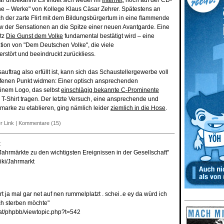
bar unbekannt! Es findet sich weder im
Internet
, noch auf der CD-
he – Werke" von Kollege Klaus Cäsar Zehrer. Spätestens an
ich der zarte Flirt mit dem Bildungsbürgertum in eine flammende
how der Sensationen an die Spitze einer neuen Avantgarde. Eine
atz
Die Gunst dem Volke
fundamental bestätigt wird – eine
ation von "Dem Deutschen Volke", die viele
stört und beeindruckt zurückliess.
sauftrag also erfüllt ist, kann sich das Schaustellergewerbe voll
ffenen Punkt widmen: Einer optisch ansprechenden
einem Logo, das selbst
einschlägig bekannte C-Prominente
m T-Shirt tragen. Der letzte Versuch, eine ansprechende und
rke zu etablieren, ging nämlich leider
ziemlich in die Hose
.
r Link
|
Kommentare (15)
:
 Jahrmärkte zu den wichtigsten Ereignissen in der Gesellschaft"
wiki/Jahrmarkt
rt ja mal gar net auf nen rummelplatzt . schei..e ey da würd ich
ch sterben möchte"
.at/phpbb/viewtopic.php?t=542