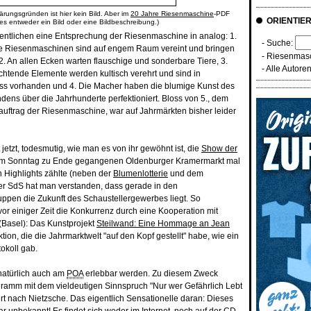
ärungsgründen ist hier kein Bild. Aber im
20 Jahre Riesenmaschine
-PDF
ORIENTIE
 es entweder ein Bild oder eine Bildbeschreibung.)
entlichen eine Entsprechung der Riesenmaschine in analog: 1.
- Suche:
e Riesenmaschinen sind auf engem Raum vereint und bringen
-
Riesenmasc
 An allen Ecken warten flauschige und sonderbare Tiere, 3.
-
Alle Autore
htende Elemente werden kultisch verehrt und sind in
 vorhanden und 4. Die Macher haben die blumige Kunst des
ens über die Jahrhunderte perfektioniert. Bloss von 5., dem
uftrag der Riesenmaschine, war auf Jahrmärkten bisher leider
 jetzt, todesmutig, wie man es von ihr gewöhnt ist, die
Show der
dem Sonntag zu Ende gegangenen Oldenburger Kramermarkt mal
 Highlights zählte (neben der
Blumenlotterie
und dem
der SdS hat man verstanden, dass gerade in den
ppen die Zukunft des Schaustellergewerbes liegt. So
or einiger Zeit die Konkurrenz durch eine Kooperation mit
 (Basel): Das Kunstprojekt
Steilwand: Eine Hommage an Jean
ion, die die Jahrmarktwelt "auf den Kopf gestellt" habe, wie ein
okoll gab.
natürlich auch am
POA
erlebbar werden. Zu diesem Zweck
gramm mit dem vieldeutigen Sinnspruch "Nur wer Gefährlich Lebt
tiert nach Nietzsche. Das eigentlich Sensationelle daran: Dieses