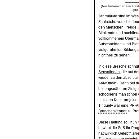
(Aus historischen Rechtekl
gibt
Jahrmärkte sind im Wes
Zahlreiche verschieden
den Menschen Freude, 2.
Blinkende und nachtleuc
vollkommenem Übermass
Aufschneidens und Blend
vielgerühmten Bildungsa
nicht viel zu sehen.
In diese Bresche springt
Sensationen
, die auf 
wieder zu den absoluten
Aalwürfeln
). Denn bei 
bildungsnäheren Zielgru
schockierte man schon v
Littmann Kulturprojekte
Tinguely
war eine PR-Akt
Branchenkenner
zu Prot
Diese Haltung soll nun 
bewirbt die SdS ihr Pro
hat wirklich Gelebt", zi