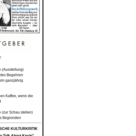
:
e (Ausstellung)
etes Begehren
ln ganzjährig
den Kaffee, wenn die
t
e
 (zur Schau stellen)
es Begründen
CHE KULTURKRITIK
o Talk About Kevin",