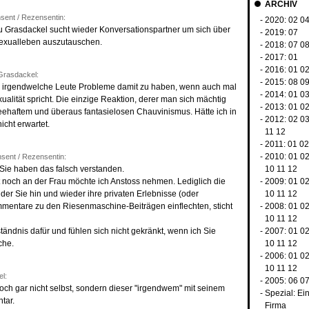
ARCHIV
ent / Rezensentin:
- 2020:
02
0
au Grasdackel sucht wieder Konversationspartner um sich über
- 2019:
07
exualleben auszutauschen.
- 2018:
07
0
- 2017:
01
- 2016:
01
0
Grasdackel:
- 2015:
08
0
r irgendwelche Leute Probleme damit zu haben, wenn auch mal
- 2014:
01
0
ualität spricht. Die einzige Reaktion, derer man sich mächtig
- 2013:
01
0
scheehaftem und überaus fantasielosen Chauvinismus. Hätte ich in
- 2012:
02
0
icht erwartet.
11
12
- 2011:
01
02
- 2010:
01
0
ent / Rezensentin:
Sie haben das falsch verstanden.
10
11
12
 noch an der Frau möchte ich Anstoss nehmen. Lediglich die
- 2009:
01
0
er Sie hin und wieder ihre privaten Erlebnisse (oder
10
11
12
mmentare zu den Riesenmaschine-Beiträgen einflechten, sticht
- 2008:
01
0
10
11
12
tändnis dafür und fühlen sich nicht gekränkt, wenn ich Sie
- 2007:
01
0
che.
10
11
12
- 2006:
01
0
10
11
12
l:
- 2005:
06
0
doch gar nicht selbst, sondern dieser "irgendwem" mit seinem
-
Spezial: Ei
tar.
Firma