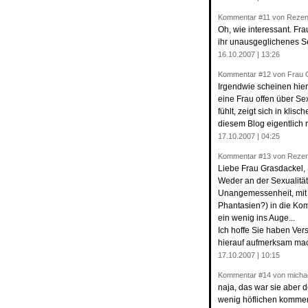
Kommentar
#11
von Rezens
Oh, wie interessant. Fr
ihr unausgeglichenes S
16.10.2007 | 13:26
Kommentar
#12
von Frau 
Irgendwie scheinen hie
eine Frau offen über Sex
fühlt, zeigt sich in kli
diesem Blog eigentlich n
17.10.2007 | 04:25
Kommentar
#13
von Rezens
Liebe Frau Grasdackel, 
Weder an der Sexualität
Unangemessenheit, mit d
Phantasien?) in die Ko
ein wenig ins Auge...
Ich hoffe Sie haben Vers
hierauf aufmerksam ma
17.10.2007 | 10:15
Kommentar
#14
von michae
naja, das war sie aber 
wenig höflichen kommen