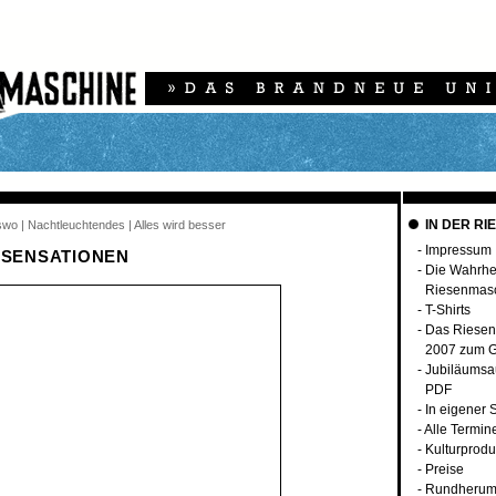
IN DER RI
swo | Nachtleuchtendes | Alles wird besser
-
Impressum
 SENSATIONEN
-
Die Wahrhei
Riesenmas
-
T-Shirts
-
Das Riesen
2007 zum G
-
Jubiläumsa
PDF
-
In eigener 
-
Alle Termin
-
Kulturprodu
-
Preise
-
Rundherum