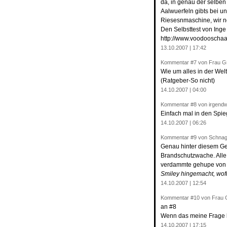
da, in genau der selbe
Aalwuerfeln gibts bei un
Riesesnmaschine, wir n
Den Selbsttest von Inge 
http://www.voodooschaa
13.10.2007 | 17:42
Kommentar
#7
von Frau G
Wie um alles in der Wel
(Ratgeber-So nicht)
14.10.2007 | 04:00
Kommentar
#8
von irgend
Einfach mal in den Spi
14.10.2007 | 06:26
Kommentar
#9
von Schnag
Genau hinter diesem Ge
Brandschutzwache. Alle
verdammte gehupe von d
Smiley hingemacht, wof
14.10.2007 | 12:54
Kommentar
#10
von Frau 
an #8
Wenn das meine Frage be
14.10.2007 | 17:15