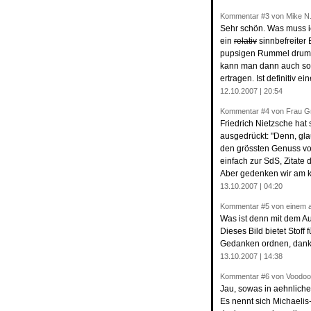
Kommentar
#3
von Mike N.
Sehr schön. Was muss ic
ein
relativ
sinnbefreiter 
pupsigen Rummel drumhe
kann man dann auch solc
ertragen. Ist definitiv e
12.10.2007 | 20:54
Kommentar
#4
von Frau G
Friedrich Nietzsche hat 
ausgedrückt: "Denn, gla
den grössten Genuss vom
einfach zur SdS, Zitate
Aber gedenken wir am k
13.10.2007 | 04:20
Kommentar
#5
von einem a
Was ist denn mit dem A
Dieses Bild bietet Stoff 
Gedanken ordnen, dank
13.10.2007 | 14:38
Kommentar
#6
von Voodoo
Jau, sowas in aehnliche
Es nennt sich Michaeli