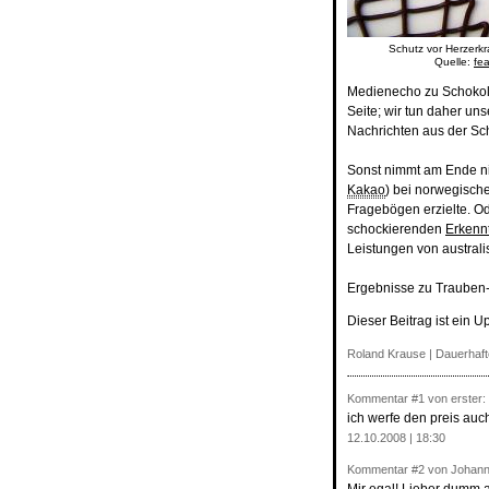
Schutz vor Herzerkr
Quelle:
fea
Medienecho zu Schokolad
Seite; wir tun daher uns
Nachrichten aus der Sc
Sonst nimmt am Ende n
Kakao
) bei norwegisch
Fragebögen erzielte. Od
schockierenden
Erkenn
Leistungen von australi
Ergebnisse zu Trauben-
Dieser Beitrag ist ein U
Roland Krause |
Dauerhaft
Kommentar
#1
von erster:
ich werfe den preis auch
12.10.2008 | 18:30
Kommentar
#2
von Johann