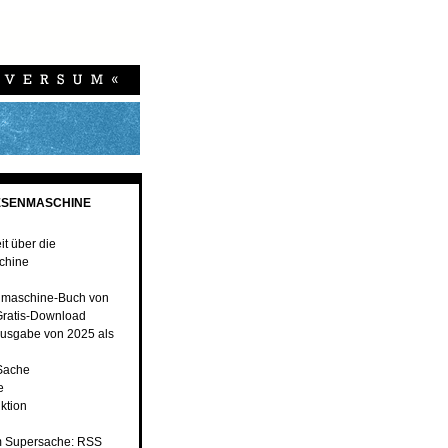
ESENMASCHINE
t über die
chine
nmaschine-Buch von
ratis-Download
usgabe von 2025 als
 Sache
e
ktion
 Supersache: RSS