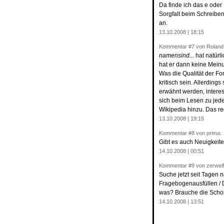
Da finde ich das e ode
Sorgfalt beim Schreib
an.
13.10.2008 | 18:15
Kommentar
#7
von Roland
namensind...
hat natürl
hat er dann keine Mein
Was die Qualität der Fo
kritisch sein. Allerding
erwähnt werden, intere
sich beim Lesen zu jed
Wikipedia hinzu. Das reg
13.10.2008 | 19:15
Kommentar
#8
von prima:
Gibt es auch Neuigkei
14.10.2008 | 00:51
Kommentar
#9
von zerweif
Suche jetzt seit Tagen
Fragebogenausfüllen /
was? Brauche die Scho
14.10.2008 | 13:51