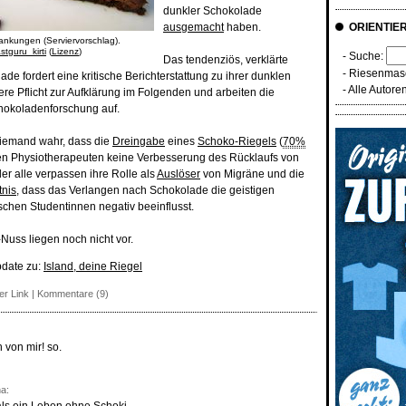
dunkler Schokolade
ausgemacht
haben.
ORIENTIE
ankungen (Serviervorschlag).
stguru_kirti
(
Lizenz
)
- Suche:
Das tendenziös, verklärte
-
Riesenmasc
e fordert eine kritische Berichterstattung zu ihrer dunklen
-
Alle Autore
ere Pflicht zur Aufklärung im Folgenden und arbeiten die
hokoladenforschung auf.
iemand wahr, dass die
Dreingabe
eines
Schoko-Riegels
(
70%
en Physiotherapeuten keine Verbesserung des Rücklaufs von
er alle verpassen ihre Rolle als
Auslöser
von Migräne und die
tnis
, dass das Verlangen nach Schokolade die geistigen
schen Studentinnen negativ beeinflusst.
Nuss liegen noch nicht vor.
pdate zu:
Island, deine Riegel
er Link
|
Kommentare (9)
 von mir! so.
a: