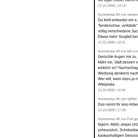
Mir egal! Lieber dumm 
12.10.2008 | 19:13
Kommentar
#3
von namens
Da fehlt entweder ein e
"tendenziöse, verklärte
völlig verschiedene Sac
Etwas mehr Sorgfalt be
13.10.2008 | 10:21
Kommentar
#4
von leif cze
Gerüchte trugen mir zu
Mähr sei. Statt dessen
wirklich so? Nachschlag
Werbung denken!) nach 
Wer will, kann dazu ja 
Wikipedia.
13.10.2008 | 11:44
Kommentar
#5
von StRfef:
Das nennt ihr also Arbei
13.10.2008 | 17:28
Kommentar
#6
von Fett geh
trigern, Mähr, yieper (
scheusslich, Schokoldae
kaokaohaltigen Genussm