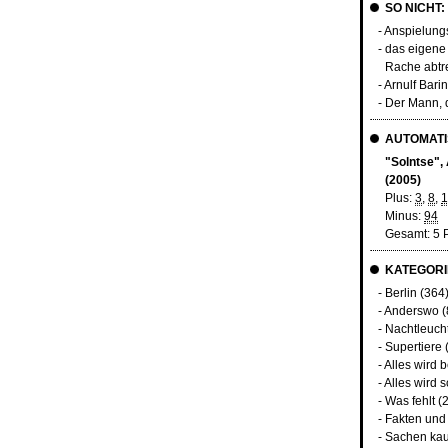
SO NICHT:
- Anspielung
- das eigene
Rache abtr
- Arnulf Bari
- Der Mann, 
AUTOMATI
"Solntse",
(2005)
Plus:
3
,
8
,
1
Minus:
94
Gesamt: 5 
KATEGORI
-
Berlin
(364
-
Anderswo
(
-
Nachtleuch
-
Supertiere
-
Alles wird 
-
Alles wird s
-
Was fehlt
(2
-
Fakten und
-
Sachen kau