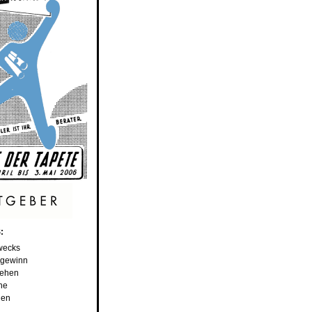
:
wecks
sgewinn
iehen
he
len