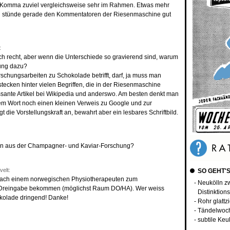
r Komma zuviel vergleichsweise sehr im Rahmen. Etwas mehr
en stünde gerade den Kommentatoren der Riesenmaschine gut
:
ich recht, aber wenn die Unterschiede so gravierend sind, warum
ung dazu?
rschungsarbeiten zu Schokolade betrifft, darf, ja muss man
s stecken hinter vielen Begriffen, die in der Riesenmaschine
ssante Artikel bei Wikipedia und anderswo. Am besten denkt man
em Wort noch einen kleinen Verweis zu Google und zur
t die Vorstellungskraft an, bewahrt aber ein lesbares Schriftbild.
ten aus der Champagner- und Kaviar-Forschung?
velt:
SO GEHT'S
 nach einem norwegischen Physiotherapeuten zum
- Neukölln z
 Dreingabe bekommen (möglichst Raum DO/HA). Wer weiss
Distinktion
kolade dringend! Danke!
- Rohr glattz
- Tändelwoc
- subtile Keu