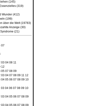
ziehen
(145)
Essenzielles
(319)
nd Wunder
(412)
heln
(199)
n über die Welt
(19783)
ezahlte Anzeige
(30)
d Syndrome
(21)
4
07
8
2
03
04
08
11
9
12
3
05
07
08
09
2
03
04
07
08
09
11
12
3
04
05
06
07
08
09
10
2
03
04
06
07
08
09
10
2
03
04
05
06
07
08
09
2
03
04
05
06
07
08
09