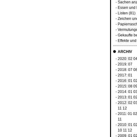
-
Sachen an
-
Essen und 
-
Listen
(81)
-
Zeichen u
-
Papierrasc
-
Vermutunge
-
Gekaufte b
-
Effekte un
ARCHIV
- 2020:
02
0
- 2019:
07
- 2018:
07
0
- 2017:
01
- 2016:
01
0
- 2015:
08
0
- 2014:
01
0
- 2013:
01
0
- 2012:
02
0
11
12
- 2011:
01
0
11
- 2010:
01
0
10
11
12
- 2009:
01
0