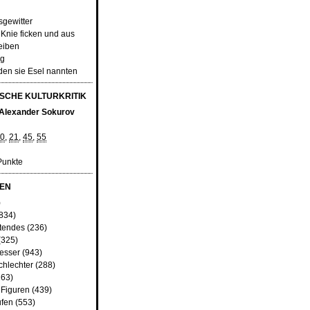
sgewitter
 Knie ficken und aus
eiben
ng
den sie Esel nannten
SCHE KULTURKRITIK
 Alexander Sokurov
0
,
21
,
45
,
55
Punkte
EN
)
834)
tendes
(236)
(325)
besser
(943)
chlechter
(288)
63)
 Figuren
(439)
fen
(553)