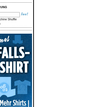
RUNG
hine Shuffle
n