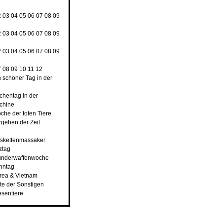
2
03
04
05
06
07
08
09
2
03
04
05
06
07
08
09
2
03
04
05
06
07
08
09
7
08
09
10
11
12
n schöner Tag in der
rchentag in der
chine
che der toten Tiere
rgehen der Zeit
nskettenmassaker
ztag
underwaffenwoche
ahntag
orea & Vietnam
ste der Sonstigen
esentiere