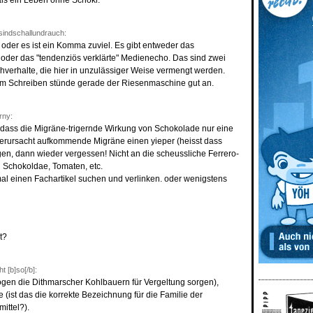
als ein Leben ohne Schoki.
indschallundrauch:
, oder es ist ein Komma zuviel. Es gibt entweder das
" oder das "tendenziös verklärte" Medienecho. Das sind zwei
hverhalte, die hier in unzulässiger Weise vermengt werden.
im Schreiben stünde gerade der Riesenmaschine gut an.
rny:
, dass die Migräne-trigernde Wirkung von Schokolade nur eine
 verursacht aufkommende Migräne einen yieper (heisst dass
en, dann wieder vergessen! Nicht an die scheussliche Ferrero-
Schokoldae, Tomaten, etc.
mal einen Fachartikel suchen und verlinken. oder wenigstens
t?
t [b]so[/b]:
mögen die Dithmarscher Kohlbauern für Vergeltung sorgen),
 (ist das die korrekte Bezeichnung für die Familie der
ittel?).