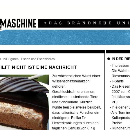
IN DER RI
n und Figuren | Essen und Essenzielles
-
Impressum
LFT NICHT IST EINE NACHRICHT
-
Die Wahrhei
Zur wöchentlichen Wurst einer
Riesenmas
Wissenschaftsredaktion
-
T-Shirts
gehören
-
Das Riese
Geschlechtsdimorphismen,
2007 zum G
niedliche aussterbende Tiere
-
Jubiläumsa
und Schokolade. Kürzlich
PDF
wurde beispielsweise bejubelt,
-
In eigener
dass italienische Forscher ein
-
Alle Termin
niedrigeres Risiko für
-
Kulturprodu
Herzerkrankungen durch den
-
Preise
täglichen Genuss von 6,7 g
-
Rundherum