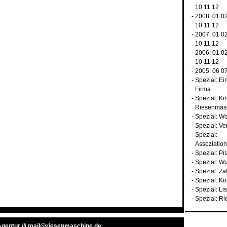
10
11
12
- 2008:
01
0
10
11
12
- 2007:
01
0
10
11
12
- 2006:
01
0
10
11
12
- 2005:
06
0
-
Spezial: Ei
Firma
-
Spezial: Ki
Riesenmas
-
Spezial: Wo
-
Spezial: Ve
-
Spezial:
Assoziatio
-
Spezial: Pil
-
Spezial: W
-
Spezial: Z
-
Spezial: K
-
Spezial: Li
-
Spezial: Ri
 Agentur
///
mail@riesenmaschine.de