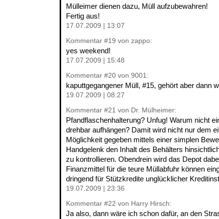
Mülleimer dienen dazu, Müll aufzubewahren!
Fertig aus!
17.07.2009 | 13:07
Kommentar
#19
von zappo:
yes weekend!
17.07.2009 | 15:48
Kommentar
#20
von 9001:
kaputtgegangener Müll, #15, gehört aber dann wir
19.07.2009 | 08:27
Kommentar
#21
von Dr. Mülheimer:
Pfandflaschenhalterung? Unfug! Warum nicht ei
drehbar aufhängen? Damit wird nicht nur dem eif
Möglichkeit gegeben mittels einer simplen Be
Handgelenk den Inhalt des Behälters hinsichtlic
zu kontrollieren. Obendrein wird das Depot dabe
Finanzmittel für die teure Müllabfuhr können ein
dringend für Stützkredite unglücklicher Kreditins
19.07.2009 | 23:36
Kommentar
#22
von Harry Hirsch:
Ja also, dann wäre ich schon dafür, an den Str