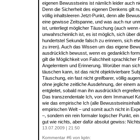
eigenen Bewusstseins ist nämlich leider auch ni
Denn die Sicherheit des eigenen Denkens gilt nu
völlig inhaltsleeren Jetzt-Punkt, denn alle Bewu
eine gewisse Zeitspanne, und was auch nur unm
ist, unterliegt möglicher Täuschung (auch wenn
unwahrscheinlich ist, es ist möglich, sich über 
hundertstel Sekunde falsch zu erinnern, sich et
zu irren). Auch das Wissen um das eigene Bewu
ausdrücklich bewusst, wenn es gedanklich formuli
gilt die Möglichkeit von Falschheit sprachlicher
Angelerntem und Erinnerung. Worüber man sich
täuschen kann, ist das nicht objektivierbare Sub
Täuschung, ein fast nicht greifbarer, völlig auge
ohne jegliche zeitliche Ausdehnung, der einem a
entgleitet, sobald man ihn ausdrücklich ergreifen 
Das transzendentale Ich, von dem Immanuel Kant 
wie das empirische Ich (alle Bewusstseinsinhalt
empirischen Welt – und somit auch nicht in Expe
–, sondern ein rein formaler logischer Punkt, ei
gut wie nichts, aber dafür absolut gewiss: Nichts
13.07.2009 | 21:50
Kommentar
#6
von kptn: