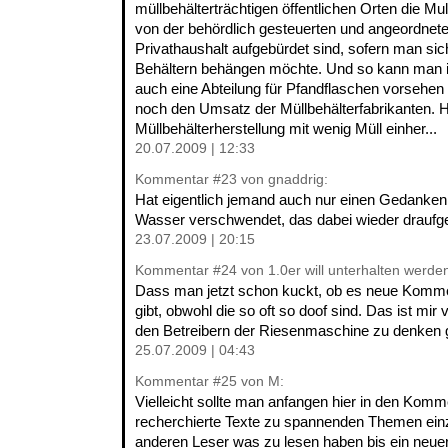
müllbehälterträchtigen öffentlichen Orten die Mul
von der behördlich gesteuerten und angeordnete
Privathaushalt aufgebürdet sind, sofern man sic
Behältern behängen möchte. Und so kann man i
auch eine Abteilung für Pfandflaschen vorsehen
noch den Umsatz der Müllbehälterfabrikanten. Ho
Müllbehälterherstellung mit wenig Müll einher...
20.07.2009 | 12:33
Kommentar
#23
von gnaddrig:
Hat eigentlich jemand auch nur einen Gedanken 
Wasser verschwendet, das dabei wieder draufg
23.07.2009 | 20:15
Kommentar
#24
von 1.0er will unterhalten werde
Dass man jetzt schon kuckt, ob es neue Komme
gibt, obwohl die so oft so doof sind. Das ist mir 
den Betreibern der Riesenmaschine zu denken 
25.07.2009 | 04:43
Kommentar
#25
von M:
Vielleicht sollte man anfangen hier in den Komm
recherchierte Texte zu spannenden Themen einzu
anderen Leser was zu lesen haben bis ein neu