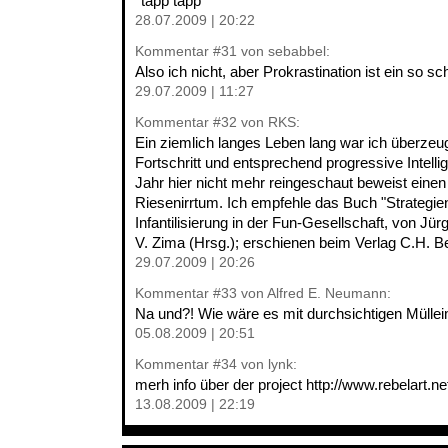
*tapp tapp*
28.07.2009 | 20:22
Kommentar
#31
von sebabbel:
Also ich nicht, aber Prokrastination ist ein so sch
29.07.2009 | 11:27
Kommentar
#32
von RKS:
Ein ziemlich langes Leben lang war ich überzeu
Fortschritt und entsprechend progressive Intelli
Jahr hier nicht mehr reingeschaut beweist einen
Riesenirrtum. Ich empfehle das Buch "Strategi
Infantilisierung in der Fun-Gesellschaft, von J
V. Zima (Hrsg.); erschienen beim Verlag C.H. 
29.07.2009 | 20:26
Kommentar
#33
von Alfred E. Neumann:
Na und?! Wie wäre es mit durchsichtigen Mülle
05.08.2009 | 20:51
Kommentar
#34
von lynk:
merh info über der project http://www.rebelart.
13.08.2009 | 22:19