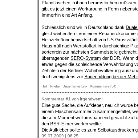
Pfandflaschen in ihnen herumstochern müssen, 
gibt es jetzt einen Workaround in Form nebenst
Immerhin eine Art Anfang.
Schliesslich sind wir in Deutschland dank
Dual
gleichweit entfernt von einer Reparierökonomie 
Heinzelmännchenwirtschaft von US-Grossstäd
Hausmüll nach Wertstoffart in durchsichtige Plas
sortenrein zur nächsten Sammelstelle gebrach
überragenden
SERO-System
der DDR. Wenn die
etwas gegen die schleichende Verwahrlosung vo
Zehnteln der Berliner Wohnbevölkerung auszuri
doch wenigstens zur
Bodenbildung bei der Meh
Holm Friebe
|
Dauerhafter Link
|
Kommentare (34)
Kommentar
#1
von irgendwem:
Eine gute Sache, die Aufkleber, neulich wurde b
einem Flaschensammler zusammengefaltet, weil 
diesem Moment weltumspannend gedacht zu habe
den BSR-Eimer werfen wollte.
Die Aufkleber sollte es zum Selbstausdrucken g
09.07.2009 | 08:25