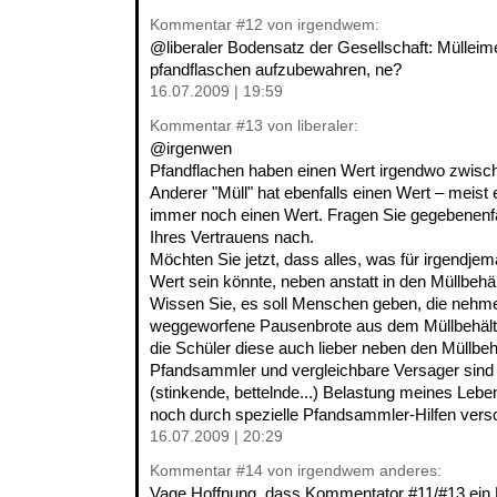
Kommentar
#12
von irgendwem:
@liberaler Bodensatz der Gesellschaft: Mülleim
pfandflaschen aufzubewahren, ne?
16.07.2009 | 19:59
Kommentar
#13
von liberaler:
@irgenwen
Pfandflachen haben einen Wert irgendwo zwisch
Anderer "Müll" hat ebenfalls einen Wert – meist 
immer noch einen Wert. Fragen Sie gegebenenfal
Ihres Vertrauens nach.
Möchten Sie jetzt, dass alles, was für irgendj
Wert sein könnte, neben anstatt in den Müllbehä
Wissen Sie, es soll Menschen geben, die nehm
weggeworfene Pausenbrote aus dem Müllbehälte
die Schüler diese auch lieber neben den Müllbeh
Pfandsammler und vergleichbare Versager sind
(stinkende, bettelnde...) Belastung meines Le
noch durch spezielle Pfandsammler-Hilfen ver
16.07.2009 | 20:29
Kommentar
#14
von irgendwem anderes:
Vage Hoffnung, dass Kommentator #11/#13 ein 