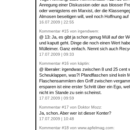
Anregung einer Diskussion oder aus blosser F
oder wenigstens ein Marxist, der die Klassenge
Almosen beseitigen will, weil noch Hoffnung auf
16.07.2009 | 22:55
Kommentar
#15
von irgendwem:
@ 13: Ja, es gibt ja schon genug Müll auf der W
und kaputt geht. Dinge die noch einen Wert haben
Mülleimer. Ganz einfach. Nennt sich auch Recyc
17.07.2009 | 09:33
Kommentar
#16
von käptin:
@ liberaler: irgendwas zwischen 8 und 25 cent w
Scheuklappen, was?! Pfandflaschen sind kein M
Flaschensammlern den Griff zwischen vergamm
ersparen ist eine erster Schritt über ein Ego, we
nicht im Stande zu sein scheinst.
17.07.2009 | 09:59
Kommentar
#17
von Doktor Mozz:
Ja, schon. Aber wer ist dieser Konter?
17.07.2009 | 10:48
Kommentar
#18
von www.apfelmag.com: