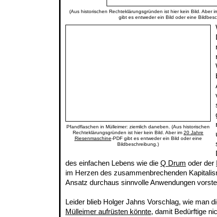
(Aus historischen Rechteklärungsgründen ist hier kein Bild. Aber 
gibt es entweder ein Bild oder eine Bildbes
Pfandflaschen in Mülleimer: ziemlich daneben. (Aus historischen
Rechteklärungsgründen ist hier kein Bild. Aber im
20 Jahre
Riesenmaschine
-PDF gibt es entweder ein Bild oder eine
Bildbeschreibung.)
des einfachen Lebens wie die
Q Drum
oder der
im Herzen des zusammenbrechenden Kapitalis
Ansatz durchaus sinnvolle Anwendungen vorstel
Leider blieb Holger Jahns Vorschlag, wie man d
Mülleimer aufrüsten könnte
, damit Bedürftige n