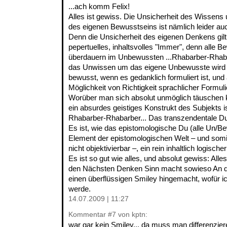
...ach komm Felix!
Alles ist gewiss. Die Unsicherheit des Wissens
des eigenen Bewusstseins ist nämlich leider auc
Denn die Unsicherheit des eigenen Denkens gilt
pepertuelles, inhaltsvolles "Immer", denn alle B
überdauern im Unbewussten ...Rhabarber-Rhaba
das Unwissen um das eigene Unbewusste wird 
bewusst, wenn es gedanklich formuliert ist, und a
Möglichkeit von Richtigkeit sprachlicher Formul
Worüber man sich absolut unmöglich täuschen ka
ein absurdes geistiges Konstrukt des Subjekts i
Rhabarber-Rhabarber... Das transzendentale Du
Es ist, wie das epistomologische Du (alle Un/Be
Element der epistomologischen Welt – und somi
nicht objektivierbar –, ein rein inhaltlich logisch
Es ist so gut wie alles, und absolut gewiss: Alle
den Nächsten Denken Sinn macht sowieso
An d
einen überflüssigen Smiley hingemacht, wofür 
werde.
14.07.2009 | 11:27
Kommentar
#7
von kptn:
war gar kein Smiley... da muss man differenzieren