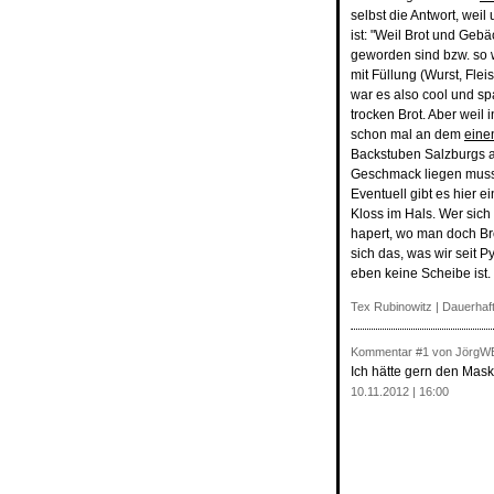
selbst die Antwort, wei
ist: "Weil Brot und Geb
geworden sind bzw. so 
mit Füllung (Wurst, Fle
war es also cool und sp
trocken Brot. Aber weil 
schon mal an dem
eine
Backstuben Salzburgs a
Geschmack liegen muss, 
Eventuell gibt es hie
Kloss im Hals. Wer sich
hapert, wo man doch Bro
sich das, was wir seit P
eben keine Scheibe ist.
Tex Rubinowitz |
Dauerhaft
Kommentar
#1
von JörgW
Ich hätte gern den Maske
10.11.2012 | 16:00