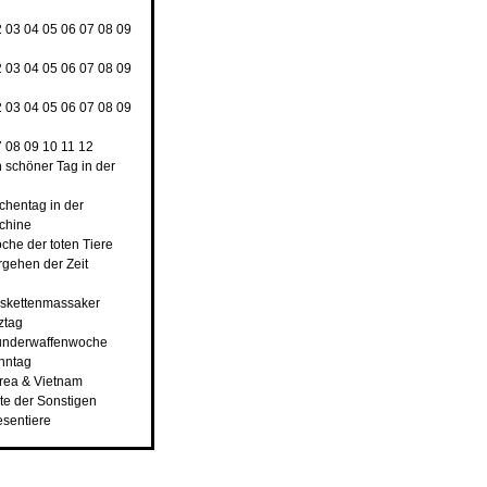
2
03
04
05
06
07
08
09
2
03
04
05
06
07
08
09
2
03
04
05
06
07
08
09
7
08
09
10
11
12
n schöner Tag in der
rchentag in der
chine
che der toten Tiere
rgehen der Zeit
nskettenmassaker
ztag
underwaffenwoche
ahntag
orea & Vietnam
ste der Sonstigen
esentiere