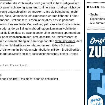
l uns bisher die Problematik noch gar nicht so bewusst gewesen
ORIENTIE
äck generisch, wenig spannend, uninteressant und gar nicht cool
wenig unterschiedlich schmecken, dass sie beinahe nur mehr
- Suche:
isch, Käse, Marmelade, etc.) genossen werden können." Früher
-
Riesenmasc
annend, Brot nur so zu essen, ohne alles, das so genannte
-
Alle Autore
inzwischen aus lauter Verzweiflung pakistanische Cricketspieler
n oder anderen Ball
geknabbert haben, kam man wohl in den
uf die Idee, dass es zwar in erster Linie am wenig spannenden
aber wohl auch an der Form, dass Brot so uninteressant ist.
r einen Zusammenhang mit dem sogenannten
Globussyndrom
, dem
 bisher nicht erklären konnte, warum es mit dem Schlucken
t bisher nur in Scheiben schnabulierte, mit dem Brotball erklärt
ythagoras wissen sollten: dass unser hübscher, kleiner Erdball
er Link
|
Kommentare (1)
B:
nball als Brot. Das macht dann so richtig satt.