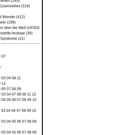
ziehen
(145)
Essenzielles
(319)
nd Wunder
(412)
heln
(199)
n über die Welt
(19783)
ezahlte Anzeige
(30)
d Syndrome
(21)
4
07
8
2
03
04
08
11
9
12
3
05
07
08
09
2
03
04
07
08
09
11
12
3
04
05
06
07
08
09
10
2
03
04
06
07
08
09
10
2
03
04
05
06
07
08
09
2
03
04
05
06
07
08
09