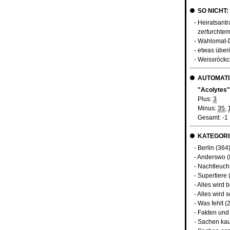
SO NICHT:
- Heiratsant
zerfurchtem
- Wahlomat-
- etwas über
- Weissröck
AUTOMATI
"Acolytes"
Plus:
3
Minus:
35
,
Gesamt: -1
KATEGORI
-
Berlin
(364
-
Anderswo
(
-
Nachtleuch
-
Supertiere
-
Alles wird 
-
Alles wird s
-
Was fehlt
(2
-
Fakten und
-
Sachen kau