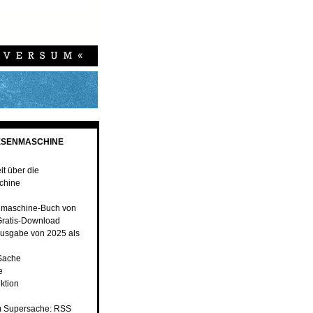
ESENMASCHINE
t über die
chine
nmaschine-Buch von
ratis-Download
usgabe von 2025 als
 Sache
e
ktion
 Supersache: RSS