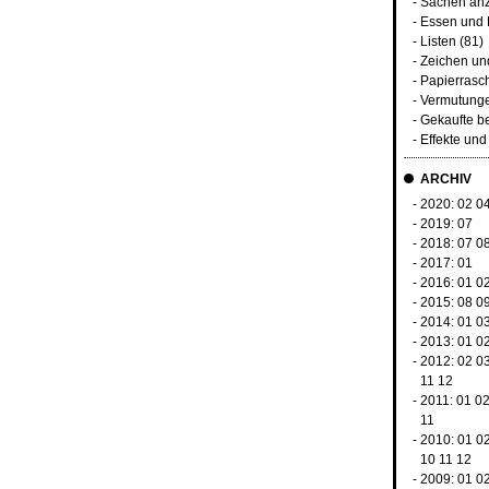
-
Sachen an
-
Essen und 
-
Listen
(81)
-
Zeichen u
-
Papierrasc
-
Vermutunge
-
Gekaufte b
-
Effekte un
ARCHIV
- 2020:
02
0
- 2019:
07
- 2018:
07
0
- 2017:
01
- 2016:
01
0
- 2015:
08
0
- 2014:
01
0
- 2013:
01
0
- 2012:
02
0
11
12
- 2011:
01
0
11
- 2010:
01
0
10
11
12
- 2009:
01
0