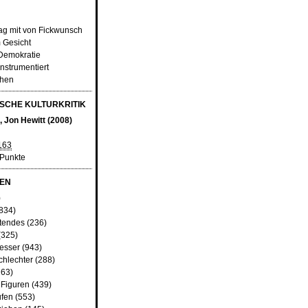
rag mit von Fickwunsch
 Gesicht
Demokratie
instrumentiert
chen
SCHE KULTURKRITIK
, Jon Hewitt (2008)
163
 Punkte
EN
)
834)
tendes
(236)
(325)
besser
(943)
chlechter
(288)
63)
 Figuren
(439)
fen
(553)