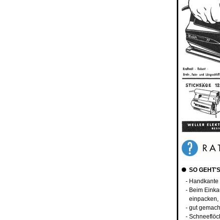
SO GEHT'S
- Handkante
- Beim Eink
einpacken, 
- gut gemac
- Schneeflö