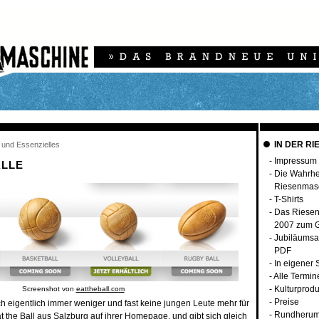
IN DER RI
 und Essenzielles
-
Impressum
LLE
-
Die Wahrhei
Riesenmas
-
T-Shirts
-
Das Riese
2007 zum G
-
Jubiläumsa
PDF
-
In eigener
-
Alle Termin
-
Kulturprodu
Screenshot von
eattheball.com
-
Preise
h eigentlich immer weniger und fast keine jungen Leute mehr für
-
Rundherum
t the Ball
aus Salzburg auf ihrer Homepage, und gibt sich gleich