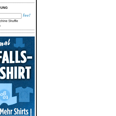
RUNG
hine Shuffle
n