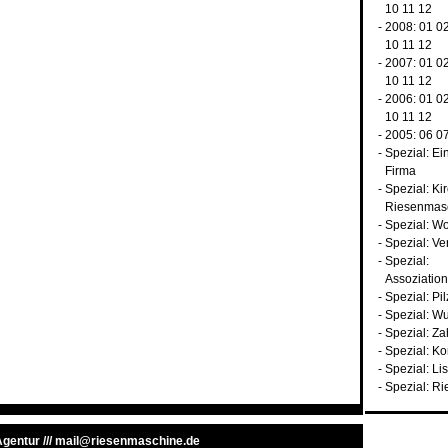
10
11
12
- 2008:
01
0
10
11
12
- 2007:
01
0
10
11
12
- 2006:
01
0
10
11
12
- 2005:
06
0
-
Spezial: Ei
Firma
-
Spezial: Ki
Riesenmas
-
Spezial: Wo
-
Spezial: Ve
-
Spezial:
Assoziatio
-
Spezial: Pil
-
Spezial: W
-
Spezial: Z
-
Spezial: K
-
Spezial: Li
-
Spezial: Ri
 Agentur
///
mail@riesenmaschine.de