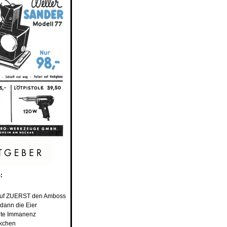
:
auf ZUERST den Amboss
dann die Eier
hte Immanenz
ckchen