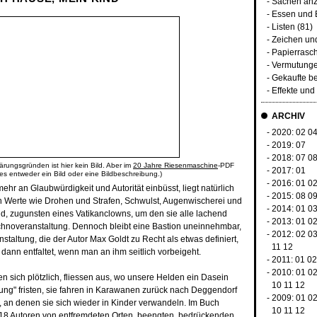
-
Sachen anz
-
Essen und 
-
Listen
(81)
-
Zeichen un
-
Papierrasc
-
Vermutunge
-
Gekaufte b
-
Effekte un
ARCHIV
- 2020:
02
0
- 2019:
07
- 2018:
07
0
ärungsgründen ist hier kein Bild. Aber im
20 Jahre Riesenmaschine
-PDF
- 2017:
01
 es entweder ein Bild oder eine Bildbeschreibung.)
- 2016:
01
0
hr an Glaubwürdigkeit und Autorität einbüsst, liegt natürlich
- 2015:
08
0
en Werte wie Drohen und Strafen, Schwulst, Augenwischerei und
- 2014:
01
0
nd, zugunsten eines Vatikanclowns, um den sie alle lachend
- 2013:
01
0
chnoveranstaltung. Dennoch bleibt eine Bastion uneinnehmbar,
- 2012:
02
0
taltung, die der Autor Max Goldt zu Recht als etwas definiert,
11
12
 dann entfaltet, wenn man an ihm seitlich vorbeigeht.
- 2011:
01
02
- 2010:
01
0
en sich plötzlich, fliessen aus, wo unsere Helden ein Dasein
10
11
12
llung" fristen, sie fahren in Karawanen zurück nach Deggendorf
- 2009:
01
0
 an denen sie sich wieder in Kinder verwandeln. Im Buch
10
11
12
18 Autoren von entfremdeten Orten, beengten, bedrückenden