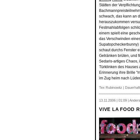
Stätten der Verpflichtu
Bachmannpreisteilnehmer
schwach, das kann an d
herauszukommen versuch
Festmahlabfolgen schild
einem spielt eine gesch
das Verschwinden eines 
Supatopcheckerbunny) sc
schaut durchs Fenster e
Getränken brüten, und fü
Sedaris-artiges Chaos, i
Türklinken des Hauses a
Erinnerung ihre Brille "
im Zug heim nach Lüden
Tex Rubinowitz |
Dauerhaft
13.11.2006 | 01:09 | Ander
VIVE LA FOOD 