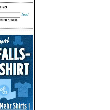
RUNG
hine Shuffle
n