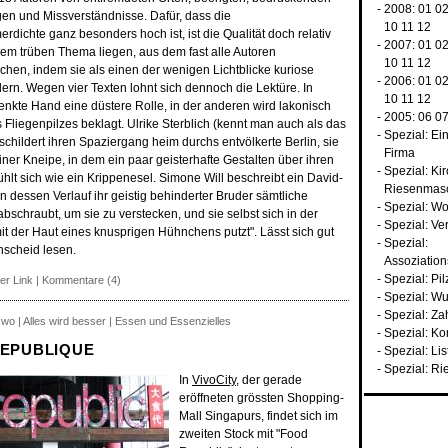
- 2008:
01
0
ngen und Missverständnisse. Dafür, dass die
10
11
12
dichte ganz besonders hoch ist, ist die Qualität doch relativ
- 2007:
01
0
em trüben Thema liegen, aus dem fast alle Autoren
10
11
12
en, indem sie als einen der wenigen Lichtblicke kuriose
- 2006:
01
0
ern. Wegen vier Texten lohnt sich dennoch die Lektüre. In
10
11
12
enkte Hand eine düstere Rolle, in der anderen wird lakonisch
- 2005:
06
0
Fliegenpilzes beklagt. Ulrike Sterblich (kennt man auch als das
-
Spezial: Ei
hildert ihren Spaziergang heim durchs entvölkerte Berlin, sie
Firma
iner Kneipe, in dem ein paar geisterhafte Gestalten über ihren
-
Spezial: Ki
hlt sich wie ein Krippenesel. Simone Will beschreibt ein David-
Riesenmas
n dessen Verlauf ihr geistig behinderter Bruder sämtliche
-
Spezial: Wo
bschraubt, um sie zu verstecken, und sie selbst sich in der
-
Spezial: Ve
mit der Haut eines knusprigen Hühnchens putzt". Lässt sich gut
-
Spezial:
scheid lesen.
Assoziatio
-
Spezial: Pil
er Link
|
Kommentare (4)
-
Spezial: W
-
Spezial: Za
swo | Alles wird besser | Essen und Essenzielles
-
Spezial: Ko
REPUBLIQUE
-
Spezial: Li
-
Spezial: Ri
In
VivoCity
, der gerade
eröffneten grössten Shopping-
Mall Singapurs, findet sich im
zweiten Stock mit "Food