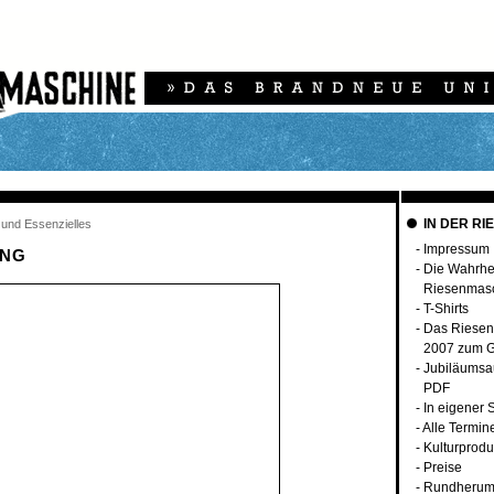
IN DER RI
 und Essenzielles
-
Impressum
ING
-
Die Wahrhei
Riesenmas
-
T-Shirts
-
Das Riesen
2007 zum G
-
Jubiläumsa
PDF
-
In eigener 
-
Alle Termin
-
Kulturprodu
-
Preise
-
Rundherum