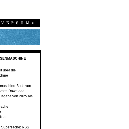
ESENMASCHINE
t über die
chine
maschine-Buch von
ratis-Download
usgabe von 2025 als
Sache
e
ktion
 Supersache: RSS