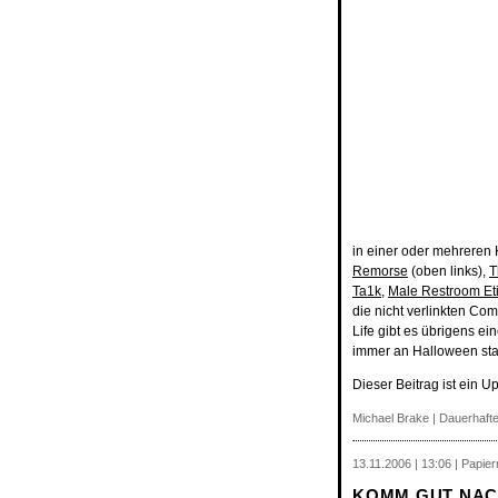
in einer oder mehreren
Remorse
(oben links),
T
Ta1k
,
Male Restroom Et
die nicht verlinkten Co
Life gibt es übrigens ei
immer an Halloween stat
Dieser Beitrag ist ein U
Michael Brake
|
Dauerhafte
13.11.2006 | 13:06 | Papie
KOMM GUT NACH