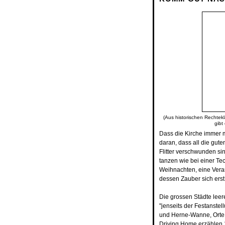
(Aus historischen Rechtekl
gibt
Dass die Kirche immer me
daran, dass all die gut
Flitter verschwunden si
tanzen wie bei einer Te
Weihnachten, eine Verans
dessen Zauber sich erst
Die grossen Städte leer
"jenseits der Festanste
und Herne-Wanne, Orte,
Driving
Home
erzählen 