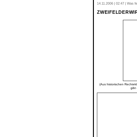
14.11.2006 | 02:47 | Was f
ZWEIFELDERWI
(Aus historischen Rechtekl
gibt