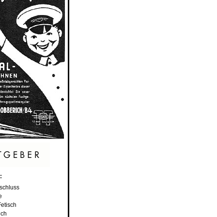
:
schluss
e
etisch
uch