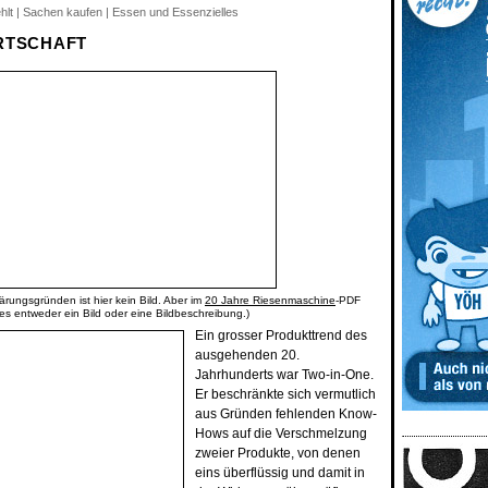
ehlt | Sachen kaufen | Essen und Essenzielles
RTSCHAFT
ärungsgründen ist hier kein Bild. Aber im
20 Jahre Riesenmaschine
-PDF
 es entweder ein Bild oder eine Bildbeschreibung.)
Ein grosser Produkttrend des
ausgehenden 20.
Jahrhunderts war Two-in-One.
Er beschränkte sich vermutlich
aus Gründen fehlenden Know-
Hows auf die Verschmelzung
zweier Produkte, von denen
eins überflüssig und damit in