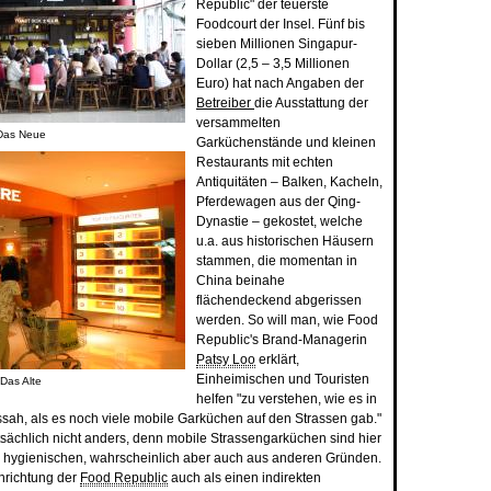
Republic" der teuerste
Foodcourt der Insel. Fünf bis
sieben Millionen Singapur-
Dollar (2,5 – 3,5 Millionen
Euro) hat nach Angaben der
Betreiber
die Ausstattung der
versammelten
Das Neue
Garküchenstände und kleinen
Restaurants mit echten
Antiquitäten – Balken, Kacheln,
Pferdewagen aus der Qing-
Dynastie – gekostet, welche
u.a. aus historischen Häusern
stammen, die momentan in
China beinahe
flächendeckend abgerissen
werden. So will man, wie Food
Republic's Brand-Managerin
Patsy Loo
erklärt,
Einheimischen und Touristen
Das Alte
helfen "zu verstehen, wie es in
sah, als es noch viele mobile Garküchen auf den Strassen gab."
tsächlich nicht anders, denn mobile Strassengarküchen sind hier
s hygienischen, wahrscheinlich aber auch aus anderen Gründen.
inrichtung der
Food Republic
auch als einen indirekten