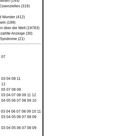
iehen
(145)
Essenzielles
(319)
d Wunder
(412)
heln
(199)
n über die Welt
(19783)
ezahlte Anzeige
(30)
d Syndrome
(21)
4
07
8
2
03
04
08
11
9
12
3
05
07
08
09
2
03
04
07
08
09
11
12
3
04
05
06
07
08
09
10
03
04
06
07
08
09
10
11
2
03
04
05
06
07
08
09
2
03
04
05
06
07
08
09