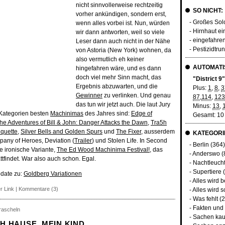
nicht sinnvollerweise rechtzeitig
SO NICHT:
vorher ankündigen, sondern erst,
- Großes Sol
wenn alles vorbei ist. Nun, würden
- Hirnhaut ei
wir dann antworten, weil so viele
- eingefahre
Leser dann auch nicht in der Nähe
- Pestizidtr
von Astoria (New York) wohnen, da
also vermutlich eh keiner
AUTOMATIS
hingefahren wäre, und es dann
doch viel mehr Sinn macht, das
"District 9
Ergebnis abzuwarten, und die
Plus:
1
,
8
,
3
Gewinner
zu verlinken. Und genau
87
,
114
,
123
das tun wir jetzt auch. Die laut Jury
Minus:
13
,
 Kategorien besten
Machinimas
des Jahres sind:
Edge of
Gesamt: 10
he Adventures of Bill & John: Danger Attacks the Dawn
,
Tra5h
iquette
,
Silver Bells and Golden Spurs
und
The Fixer
, ausserdem
KATEGORI
mpany of Heroes, Deviation (
Trailer
) und Stolen Life. In Second
-
Berlin
(364)
ne ironische Variante,
The Ed Wood Machinima Festival!
, das
-
Anderswo
(
tfindet. War also auch schon. Egal.
-
Nachtleuch
-
Supertiere
(
pdate zu:
Goldberg Variationen
-
Alles wird 
r Link
|
Kommentare (3)
-
Alles wird s
-
Was fehlt
(2
-
Fakten und
rrascheln
-
Sachen kau
 HAUSE, MEIN KIND