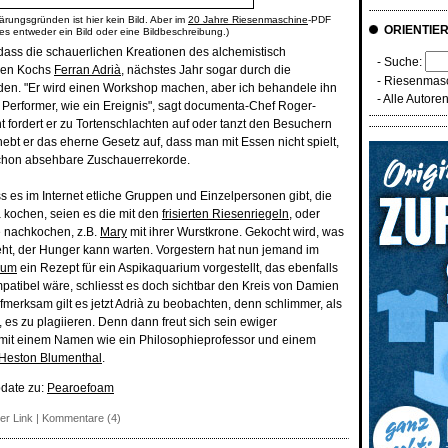
ärungsgründen ist hier kein Bild. Aber im
20 Jahre Riesenmaschine
-PDF
ORIENTIE
 es entweder ein Bild oder eine Bildbeschreibung.)
, dass die schauerlichen Kreationen des alchemistisch
- Suche:
hen Kochs
Ferran Adrià
, nächstes Jahr sogar durch die
-
Riesenmasc
en. "Er wird einen Workshop machen, aber ich behandele ihn
-
Alle Autore
 Performer, wie ein Ereignis", sagt documenta-Chef Roger-
ht fordert er zu Tortenschlachten auf oder tanzt den Besuchern
hebt er das eherne Gesetz auf, dass man mit Essen nicht spielt,
 schon absehbare Zuschauerrekorde.
s es im Internet etliche Gruppen und Einzelpersonen gibt, die
à kochen, seien es die mit den
frisierten Riesenriegeln
, oder
e nachkochen, z.B.
Mary
mit ihrer Wurstkrone. Gekocht wird, was
sieht, der Hunger kann warten. Vorgestern hat nun jemand im
ium
ein Rezept für ein Aspikaquarium vorgestellt, das ebenfalls
tibel wäre, schliesst es doch sichtbar den Kreis von Damien
ufmerksam gilt es jetzt Adrià zu beobachten, denn schlimmer, als
t, es zu plagiieren. Denn dann freut sich sein ewiger
mit einem Namen wie ein Philosophieprofessor und einem
Heston Blumenthal
.
pdate zu:
Pearoefoam
er Link
|
Kommentare (4)