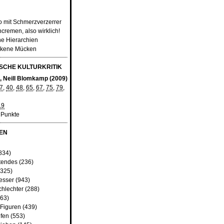
o mit Schmerzverzerrer
ncremen, also wirklich!
ne Hierarchien
unkene Mücken
CHE KULTURKRITIK
", Neill Blomkamp (2009)
7
,
40
,
48
,
65
,
67
,
75
,
79
,
19
 Punkte
EN
834)
tendes
(236)
325)
besser
(943)
chlechter
(288)
63)
 Figuren
(439)
fen
(553)