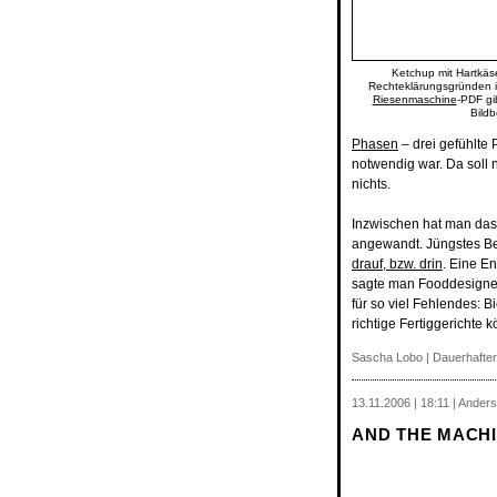
Ketchup mit Hartkäse
Rechteklärungsgründen is
Riesenmaschine
-PDF gi
Bildb
Phasen
– drei gefühlte 
notwendig war. Da soll
nichts.
Inzwischen hat man das
angewandt. Jüngstes Bei
drauf, bzw. drin
. Eine En
sagte man Fooddesigner,
für so viel Fehlendes: Bi
richtige Fertiggerichte
Sascha Lobo
|
Dauerhafter
13.11.2006 | 18:11 | Anders
AND THE MACHI