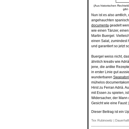
(Aus historischen Rechtekl
gibt
Nun ist es also amtlich
angehauchten spanisc
documenta
geadelt werd
wie einen Tänzer, einen
Martin Buergel. Vielleic
einen Salat, zumindest 
und garantiert so jetzt
Buergel weiss nicht, das
ähnlich kreativ wie Adri
jene, die antike Rezept
in erster Linie gut aus
wunderbaren
Swapator
mühelos documentakompa
Hirst zu Ferran Adrià. A
mit Essen zu spielen, is
Widersacher, der Mann 
Gesicht wie eine Faust:
Dieser Beitrag ist ein U
Tex Rubinowitz |
Dauerhaft