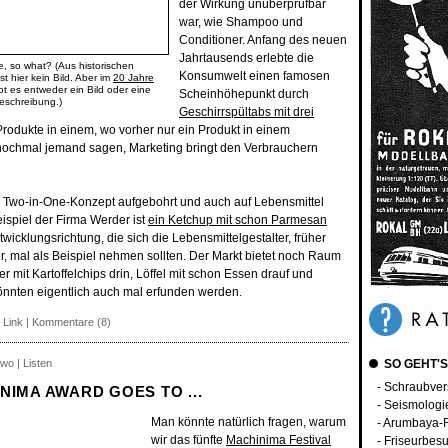
der Wirkung unüberprüfbar
war, wie Shampoo und
Conditioner. Anfang des neuen
Jahrtausends erlebte die
, so what? (Aus historischen
Konsumwelt einen famosen
t hier kein Bild. Aber im
20 Jahre
bt es entweder ein Bild oder eine
Scheinhöhepunkt durch
eschreibung.)
Geschirrspültabs mit drei
Produkte in einem, wo vorher nur ein Produkt in einem
 nochmal jemand sagen, Marketing bringt den Verbrauchern
 Two-in-One-Konzept aufgebohrt und auch auf Lebensmittel
spiel der Firma Werder ist
ein Ketchup mit schon Parmesan
twicklungsrichtung, die sich die Lebensmittelgestalter, früher
 mal als Beispiel nehmen sollten. Der Markt bietet noch Raum
er mit Kartoffelchips drin, Löffel mit schon Essen drauf und
 könnten eigentlich auch mal erfunden werden.
 Link
|
Kommentare (8)
wo | Listen
SO GEHT'S
- Schraubver
NIMA AWARD GOES TO ...
- Seismologi
Man könnte natürlich fragen, warum
- Arumbaya-F
wir das fünfte
Machinima Festival
- Friseurbes