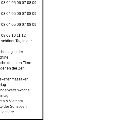
2
03
04
05
06
07
08
09
2
03
04
05
06
07
08
09
2
03
04
05
06
07
08
09
7
08
09
10
11
12
n schöner Tag in der
rchentag in der
chine
che der toten Tiere
rgehen der Zeit
nskettenmassaker
ztag
underwaffenwoche
hntag
rea & Vietnam
ste der Sonstigen
esentiere