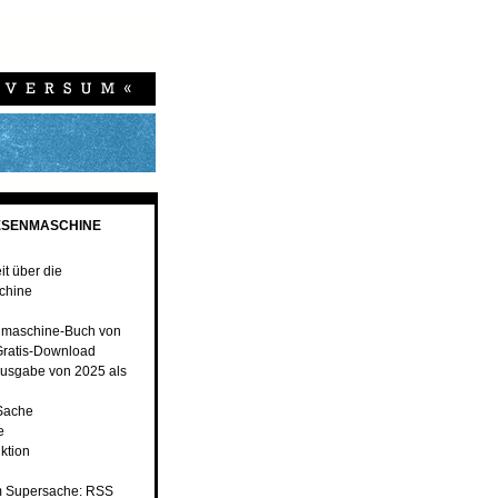
ESENMASCHINE
t über die
chine
nmaschine-Buch von
ratis-Download
usgabe von 2025 als
 Sache
e
ktion
 Supersache: RSS