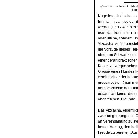
(Aus historischen Rechtekl
gibt
Nagetiere
sind schon se
Einmal im Jahr, so der B
werden, und zwar in eke
usw., das kennt man ja 
oder
Bilche
, sondern um
Vizcacha. Auf nebenste
die Vorzüge dieses Tier
aber den Schwanz und d
einer derart praktisch
Kosen zu zerquetschen. 
Grösse eines Hundes he
vereint, einer der hera
grossartigsten (man mus
der Geschichte der Einfä
gesagt fast keine, die u
aber reichen, Freunde.
Das
Vizcacha
, eigentl
zwar notgedrungen in G
an Vereinsamung zu ster
heute, Montag, den hei
Freude zu bereiten. Au