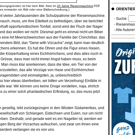
ärungsgründen ist hier kein Bild. Aber im
20 Jahre Riesenmaschine
-PDF
ORIENTIE
 es entweder ein Bild oder eine Bildbeschreibung.)
it vielen Jahrtausenden die Schutzpatrone der Riesenmaschine.
- Suche:
rauch, muss, um ihre Eitelkeit zu befriedigen, über sie berichtet
-
Riesenmasc
lhaft opportunistischem Tonfall, sonst wird der Fluch der Nager
-
Alle Autore
und das wollen wir nicht. Diesmal geht es einmal nicht um Biber
 eine Art Meerschweinchen aus der Familie der Chinchillas: das
hendem Bild, das "Gene with Vizcacha" zeigt, kann man deutlich
chens erkennen. Es hat die Ohren und die Figur eines Hasen,
ie Körperhaltung eines Eichhörnchens, und dies alles noch in
en Grösse, dass man nicht immer Angst haben muss, es beim
Man muss klar anerkennen, dass die Idee, ein Tier von der
rzustellen, das alle Vorzüge von Hase und Eichhörnchen
usragendsten und einmaligsten, ja, unbeschreiblich
s hier etwas übertreiben, wir bitten um Verzeihung) Einfälle in
lle war. Wir können uns keine Droge vorstellen, naja, ehrlich
ns zu einer solch phantastischen Erfindung, so, das muss jetzt
ich gesellig, lebt zurückgezogen in den Wüsten Südamerikas, und
esellschaft von Schlangen, Eidechsen und Eulen, nur um nicht
ben. Deshalb, und gerade weil es ein Nagetier ist, werden wir
ligen Berg der Vizcachas aufsuchen, und zwar um ihnen eine
sserdem verlangen sie es von uns.