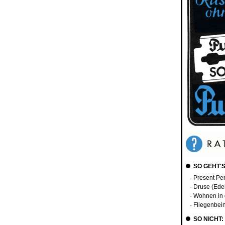
SO GEHT'S
- Present Per
- Druse (Edel
- Wohnen in 
- Fliegenbei
SO NICHT: