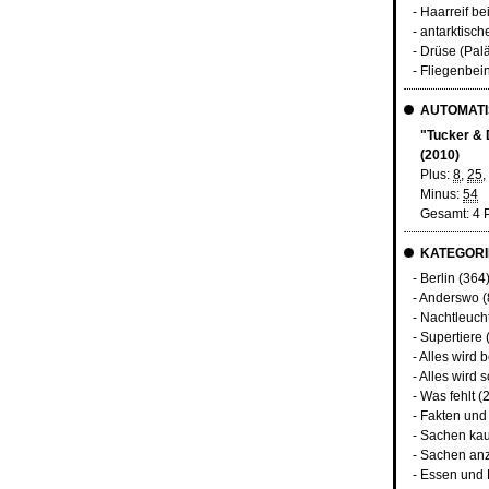
- Haarreif b
- antarktisc
- Drüse (Palä
- Fliegenbei
AUTOMATI
"Tucker & D
(2010)
Plus:
8
,
25
,
Minus:
54
Gesamt: 4 
KATEGORI
-
Berlin
(364
-
Anderswo
(
-
Nachtleuch
-
Supertiere
-
Alles wird 
-
Alles wird s
-
Was fehlt
(2
-
Fakten und
-
Sachen kau
-
Sachen an
-
Essen und 