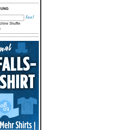
RUNG
hine Shuffle
n