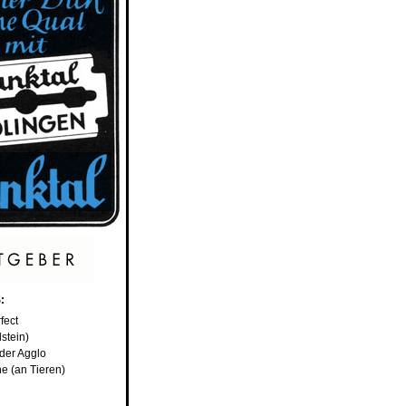
:
fect
stein)
der Agglo
ne (an Tieren)