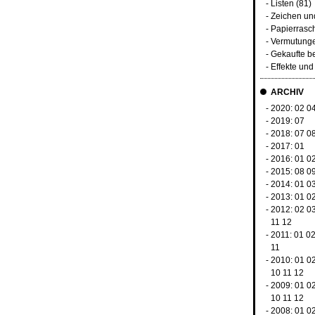
-
Listen
(81)
-
Zeichen u
-
Papierrasc
-
Vermutunge
-
Gekaufte b
-
Effekte un
ARCHIV
- 2020:
02
0
- 2019:
07
- 2018:
07
0
- 2017:
01
- 2016:
01
0
- 2015:
08
0
- 2014:
01
0
- 2013:
01
0
- 2012:
02
0
11
12
- 2011:
01
0
11
- 2010:
01
0
10
11
12
- 2009:
01
0
10
11
12
- 2008:
01
0