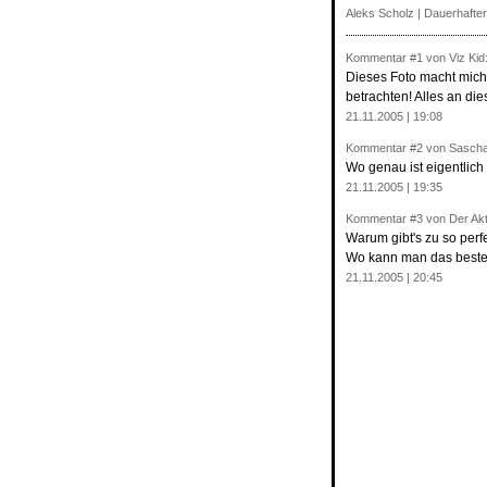
Aleks Scholz |
Dauerhafter
Kommentar
#1
von Viz Kid
Dieses Foto macht mich 
betrachten! Alles an die
21.11.2005 | 19:08
Kommentar
#2
von Sascha
Wo genau ist eigentlic
21.11.2005 | 19:35
Kommentar
#3
von Der Akt
Warum gibt's zu so perf
Wo kann man das bestell
21.11.2005 | 20:45