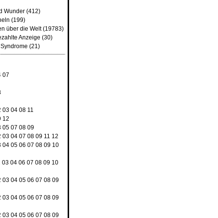
nd Wunder
(412)
heln
(199)
n über die Welt
(19783)
ezahlte Anzeige
(30)
d Syndrome
(21)
4
07
8
2
03
04
08
11
9
12
3
05
07
08
09
2
03
04
07
08
09
11
12
3
04
05
06
07
08
09
10
2
03
04
06
07
08
09
10
2
03
04
05
06
07
08
09
2
03
04
05
06
07
08
09
2
03
04
05
06
07
08
09