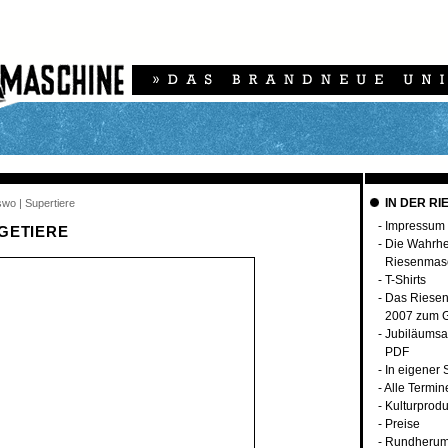
IN DER RI
swo | Supertiere
-
Impressum
GETIERE
-
Die Wahrhei
Riesenmas
-
T-Shirts
-
Das Riese
2007 zum G
-
Jubiläumsa
PDF
-
In eigener
-
Alle Termin
-
Kulturprodu
-
Preise
-
Rundherum