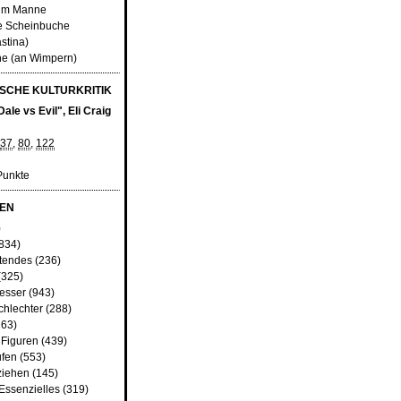
eim Manne
he Scheinbuche
stina)
ne (an Wimpern)
SCHE KULTURKRITIK
ale vs Evil", Eli Craig
37
,
80
,
122
Punkte
EN
)
834)
tendes
(236)
(325)
besser
(943)
chlechter
(288)
63)
 Figuren
(439)
fen
(553)
ziehen
(145)
Essenzielles
(319)