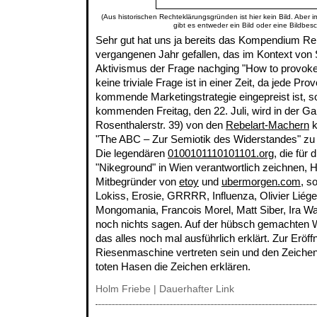
(Aus historischen Rechteklärungsgründen ist hier kein Bild. Aber 
gibt es entweder ein Bild oder eine Bildbes
Sehr gut hat uns ja bereits das Kompendium Re
vergangenen Jahr gefallen, das im Kontext von S
Aktivismus der Frage nachging "How to provoke t
keine triviale Frage ist in einer Zeit, da jede Prov
kommende Marketingstrategie eingepreist ist, 
kommenden Freitag, den 22. Juli, wird in der Gale
Rosenthalerstr. 39) von den
Rebelart-Machern
k
"The ABC – Zur Semiotik des Widerstandes" zu 
Die legendären
0100101110101101.org
, die für
"Nikeground" in Wien verantwortlich zeichnen, 
Mitbegründer von
etoy
und
ubermorgen.com
, s
Lokiss, Erosie, GRRRR, Influenza, Olivier Liége
Mongomania, Francois Morel, Matt Siber, Ira Wald
noch nichts sagen. Auf der hübsch gemachten
das alles noch mal ausführlich erklärt. Zur Eröf
Riesenmaschine vertreten sein und den Zeichen
toten Hasen die Zeichen erklären.
Holm Friebe
|
Dauerhafter Link