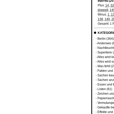
Iñárritu (20
Plus:
14
,
32
doppelt
,
14
Minus:
1
,
1
138
,
140
,
2
Gesamt: 1 
KATEGORI
-
Berlin
(364)
-
Anderswo
(
-
Nachtleuch
-
Supertiere
(
-
Alles wird b
-
Alles wird s
-
Was fehlt
(2
-
Fakten und
-
Sachen kau
-
Sachen anz
-
Essen und 
-
Listen
(81)
-
Zeichen un
-
Papierrasc
-
Vermutunge
-
Gekaufte be
-
Effekte un