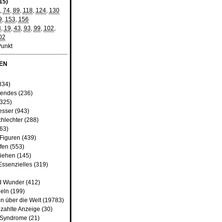
15)
,
74
,
89
,
118
,
124
,
130
9
,
153
,
156
3
,
19
,
43
,
93
,
99
,
102
,
02
Punkt
EN
834)
tendes
(236)
325)
esser
(943)
chlechter
(288)
63)
 Figuren
(439)
fen
(553)
iehen
(145)
Essenzielles
(319)
d Wunder
(412)
heln
(199)
n über die Welt
(19783)
zahlte Anzeige
(30)
d Syndrome
(21)