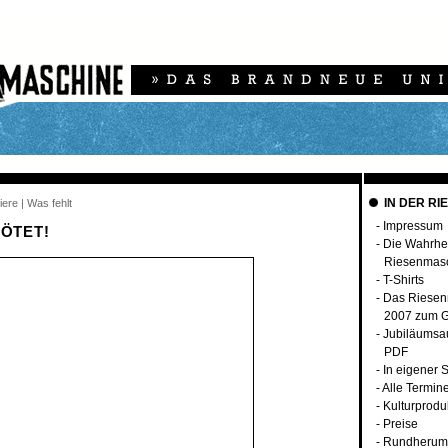
IN DER RI
iere | Was fehlt
-
Impressum
TÖTET!
-
Die Wahrhei
Riesenmas
-
T-Shirts
-
Das Riesen
2007 zum G
-
Jubiläumsa
PDF
-
In eigener 
-
Alle Termin
-
Kulturprodu
-
Preise
-
Rundherum