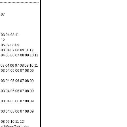
4
07
8
2
03
04
08
11
9
12
3
05
07
08
09
2
03
04
07
08
09
11
12
3
04
05
06
07
08
09
10
11
03
04
06
07
08
09
10
11
2
03
04
05
06
07
08
09
2
03
04
05
06
07
08
09
2
03
04
05
06
07
08
09
2
03
04
05
06
07
08
09
2
03
04
05
06
07
08
09
7
08
09
10
11
12
n schöner Tag in der