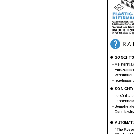
SO GEHT'S
- Meisterstra
- Eurozentri
- Weinbauer
- regelmässi
SO NICHT:
- persönliche
- Fahnenneid
- Beinahefäk
- Guerillawin
AUTOMATIS
"The Reven