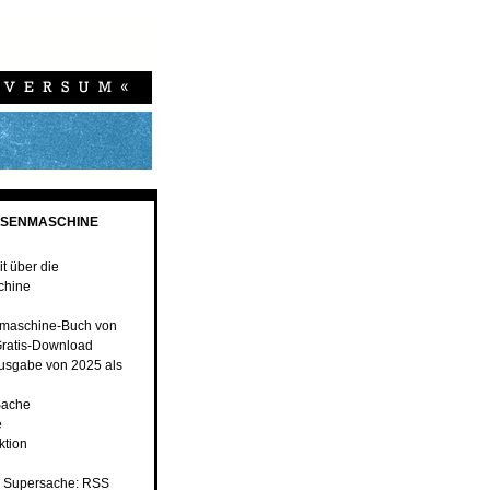
ESENMASCHINE
t über die
chine
maschine-Buch von
ratis-Download
usgabe von 2025 als
Sache
e
ktion
 Supersache: RSS