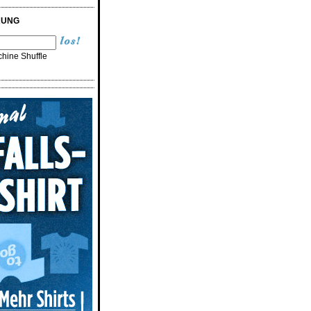
RUNG
hine Shuffle
n