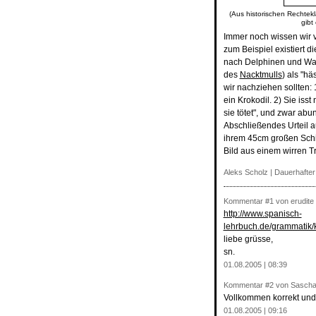
(Aus historischen Rechtekl
gibt
Immer noch wissen wir v
zum Beispiel existiert d
nach Delphinen und Wasc
des
Nacktmulls
) als "hä
wir nachziehen sollten: 
ein Krokodil. 2) Sie isst
sie tötet", und zwar abu
Abschließendes Urteil 
ihrem 45cm großen Schil
Bild aus einem wirren T
Aleks Scholz |
Dauerhafter
Kommentar
#1
von erudite k
http://www.spanisch-
lehrbuch.de/grammatik/
liebe grüsse,
sn.
01.08.2005 | 08:39
Kommentar
#2
von Sascha
Vollkommen korrekt und
01.08.2005 | 09:16