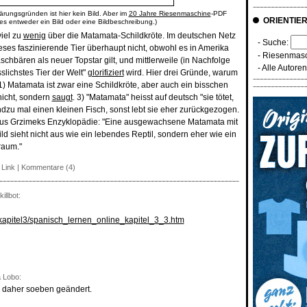
ärungsgründen ist hier kein Bild. Aber im
20 Jahre Riesenmaschine
-PDF
ORIENTIE
 es entweder ein Bild oder eine Bildbeschreibung.)
iel zu
wenig
über die Matamata-Schildkröte. Im deutschen Netz
- Suche:
ieses faszinierende Tier überhaupt nicht, obwohl es in Amerika
-
Riesenmasc
hbären als neuer Topstar gilt, und mittlerweile (in Nachfolge
-
Alle Autore
sslichstes Tier der Welt"
glorifiziert
wird. Hier drei Gründe, warum
1) Matamata ist zwar eine Schildkröte, aber auch ein bisschen
 nicht, sondern
saugt
. 3) "Matamata" heisst auf deutsch "sie tötet,
ndzu mal einen kleinen Fisch, sonst lebt sie eher zurückgezogen.
aus Grzimeks Enzyklopädie: "Eine ausgewachsene Matamata mit
d sieht nicht aus wie ein lebendes Reptil, sondern eher wie ein
raum."
 Link
|
Kommentare (4)
illbot:
kapitel3/spanisch_lernen_online_kapitel_3_3.htm
 Lobo:
 daher soeben geändert.