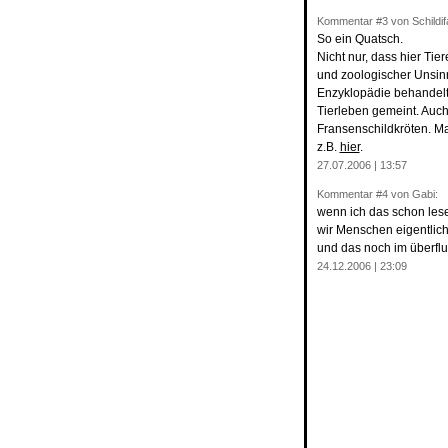
Kommentar
#3
von Schildif
So ein Quatsch.
Nicht nur, dass hier T
und zoologischer Unsinn
Enzyklopädie behandelt 
Tierleben gemeint. Auc
Fransenschildkröten. Ma
z.B.
hier
.
27.07.2006 | 13:57
Kommentar
#4
von Gabi:
wenn ich das schon lese:
wir Menschen eigentlic
und das noch im überflu
24.12.2006 | 23:09