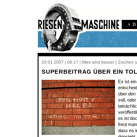
20.01.2007 | 06:17 | Alles wird besser | Zeichen
SUPERBEITRAG ÜBER EIN TO
Es ist ei
entschei
über den 
soll, ode
tatsächli
veröffentl
es ist do
freut man
dass es i
drinsteht