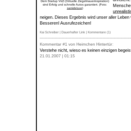
Dem Startup VirZi (Virtuelle Ziegelmauerinspiration)
sind Erfolg und schnelle Autos garantiert. (Foto:
Menschen
samideluxe
)
unrealis
neigen. Dieses Ergebnis wird unser aller Lebe
Besseren! Ausrufezeichen!
Kai Schreiber
|
Dauerhafter Link
|
Kommentare (1)
Kommentar
#1
von Heimchen Hintertür:
Verstehe nicht, wieso es keinen einzigen begei
21.01.2007 | 01:15