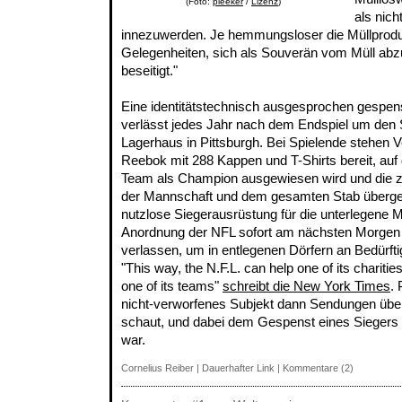
(Foto:
pleeker
/
Lizenz
)
als nich
innezuwerden. Je hemmungsloser die Müllproduk
Gelegenheiten, sich als Souverän vom Müll ab
beseitigt."
Eine identitätstechnisch ausgesprochen gespen
verlässt jedes Jahr nach dem Endspiel um den 
Lagerhaus in Pittsburgh. Bei Spielende stehen V
Reebok mit 288 Kappen und T-Shirts bereit, auf
Team als Champion ausgewiesen wird und die 
der Mannschaft und dem gesamten Stab überges
nutzlose Siegerausrüstung für die unterlegene
Anordnung der NFL sofort am nächsten Morgen 
verlassen, um in entlegenen Dörfern an Bedürfti
"This way, the N.F.L. can help one of its chariti
one of its teams"
schreibt die New York Times
.
nicht-verworfenes Subjekt dann Sendungen über 
schaut, und dabei dem Gespenst eines Siegers 
war.
Cornelius Reiber
|
Dauerhafter Link
|
Kommentare (2)