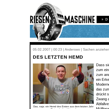
05.02.2007 | 00:23 | Anderswo | Sachen anziehe
DES LETZTEN HEMD
Dass sic
zum ei
zum and
ein Erk
Moderne
das zum
drückt 
Zwang a
Abfallv
Das, naja: ein Hemd des Ersten aus dem letzten Jahr
Mülllosw