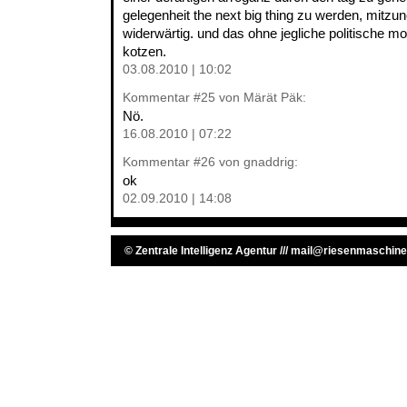
gelegenheit the next big thing zu werden, mitzu
widerwärtig. und das ohne jegliche politische mo
kotzen.
03.08.2010 | 10:02
Kommentar
#25
von Märät Päk:
Nö.
16.08.2010 | 07:22
Kommentar
#26
von gnaddrig:
ok
02.09.2010 | 14:08
©
Zentrale Intelligenz Agentur
///
mail@riesenmaschine