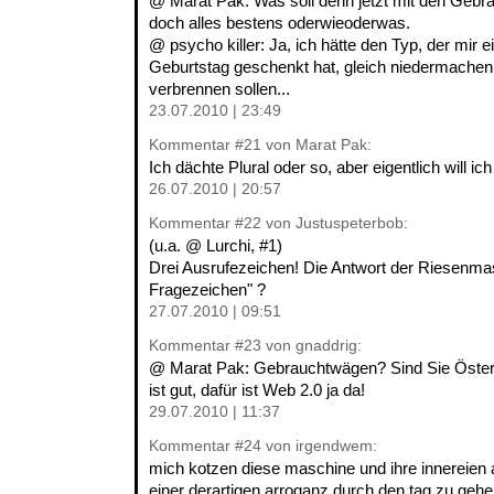
@ Marat Pak: Was soll denn jetzt mit den Gebr
doch alles bestens oderwieoderwas.
@ psycho killer: Ja, ich hätte den Typ, der mir
Geburtstag geschenkt hat, gleich niedermachen
verbrennen sollen...
23.07.2010 | 23:49
Kommentar
#21
von Marat Pak:
Ich dächte Plural oder so, aber eigentlich will ic
26.07.2010 | 20:57
Kommentar
#22
von Justuspeterbob:
(u.a. @ Lurchi, #1)
Drei Ausrufezeichen! Die Antwort der Riesenmas
Fragezeichen" ?
27.07.2010 | 09:51
Kommentar
#23
von gnaddrig:
@ Marat Pak: Gebrauchtwägen? Sind Sie Österr
ist gut, dafür ist Web 2.0 ja da!
29.07.2010 | 11:37
Kommentar
#24
von irgendwem:
mich kotzen diese maschine und ihre innereien a
einer derartigen arroganz durch den tag zu geh