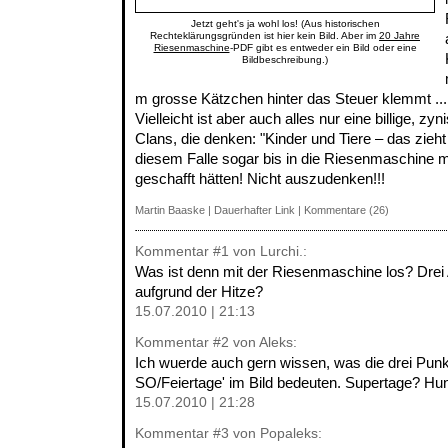
Jetzt geht's ja wohl los! (Aus historischen
Rechteklärungsgründen ist hier kein Bild. Aber im
20 Jahre
Riesenmaschine
-PDF gibt es entweder ein Bild oder eine
Bildbeschreibung.)
m grosse Kätzchen hinter das Steuer klemmt ...
Vielleicht ist aber auch alles nur eine billige, 
Clans, die denken: "Kinder und Tiere – das zieht
diesem Falle sogar bis in die Riesenmaschine m
geschafft hätten! Nicht auszudenken!!!
Martin Baaske
|
Dauerhafter Link
|
Kommentare (26)
Kommentar
#1
von Lurchi.:
Was ist denn mit der Riesenmaschine los? Drei
aufgrund der Hitze?
15.07.2010 | 21:13
Kommentar
#2
von Aleks:
Ich wuerde auch gern wissen, was die drei Punkt
SO/Feiertage' im Bild bedeuten. Supertage? Hu
15.07.2010 | 21:28
Kommentar
#3
von Popaleks: