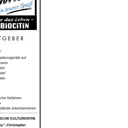
:
gationsgeräte auf
basis
eln
ete"
hten
sche Gefahren
e
sstände ankomponieren
SCHE KULTURKRITIK
y", Christopher