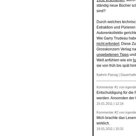
1932 erschienen
, wenn
ständig neue Bücher sch
sind?
Durch welches technisc
Extraktion und Pürieren
Autorenkollektiv geric
Wie Garry Trudeau hab
nicht erfordert
. Diese Zu
Grosskonzern Verlag na
ungebetenen Tipps
un
Welt anfühlen wie ein
h
sie von früh bis spät hi
Kathrin Passig
|
Dauerhafte
Kommentar
#1
von irgend
Entschuldigung für die 
werden. Ansonsten der b
15.01.2011 | 12:16
Kommentar
#2
von irgend
Mich brachte das Lesen 
wirklich.
19.01.2011 | 10:31