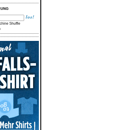
RUNG
hine Shuffle
n