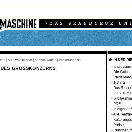
IN DER RI
iere | Alles wird besser | Sachen kaufen | Papierrascheln
-
Impressum
E DES GROSSKONZERNS
-
Die Wahrhei
Riesenmas
-
T-Shirts
-
Das Riese
2007 zum G
-
Jubiläumsa
PDF
-
In eigener
-
Alle Termin
-
Kulturprodu
-
Preise
-
Rundherum