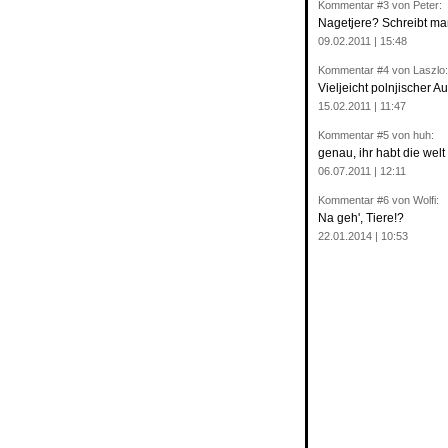
Kommentar
#3
von Peter:
Nagetjere? Schreibt man
09.02.2011 | 15:48
Kommentar
#4
von Laszlo:
Vieljeicht polnjischer Au
15.02.2011 | 11:47
Kommentar
#5
von huh:
genau, ihr habt die welt
06.07.2011 | 12:11
Kommentar
#6
von Wolfi:
Na geh', Tiere!?
22.01.2014 | 10:53