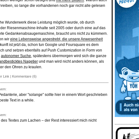
 auch weniger schön designt und
mit mehr Bildern
. Warum auch
reiben, so lange die vorhandenen noch gar nicht alle gelesen
he Wunderwerk diese Leistung möglich wurde, ob durch
 der Riesenmaschine-Inhalte seit 2005 oder durch eine auf das
htete Gedankenabsaugemaschine, braucht uns nicht zu kümmern.
en wir
eine Lebensweise angestrebt, die unsere Anwesenheit
kunft ist jetzt da, schon tun Google und Foursquare es dem
ch und setzen ebenfalls auf Push Customization in Form von
d
autonomer Suche
, spätestens übermorgen wird sich die ganze
andbesticktes Nagetier
und man wird nicht anders können, als
nter den Ohren zu kraulen.
r Link
|
Kommentare (6)
wem:
Pedanterie, aber "solange" sollte hier in einem Wort geschrieben
este Text in a while.
wem:
des Textes zum Lachen – der Rest interessiert mich nicht