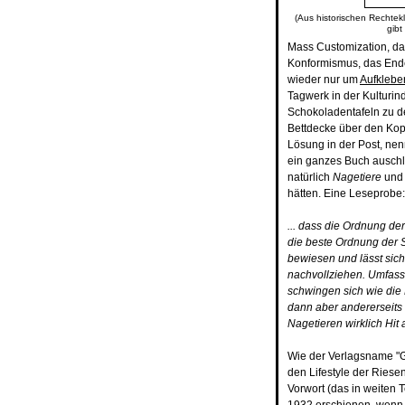
(Aus historischen Rechtekl
gibt
Mass Customization, das
Konformismus, das End
wieder nur um
Aufklebe
Tagwerk in der Kulturin
Schokoladentafeln zu de
Bettdecke über den Kop
Lösung in der Post, nen
ein ganzes Buch auschli
natürlich
Nagetiere
und 
hätten. Eine Leseprobe:
... dass die Ordnung der
die beste Ordnung der Sä
bewiesen und lässt si
nachvollziehen. Umfass
schwingen sich wie die 
dann aber andererseits 
Nagetieren wirklich Hit 
Wie der Verlagsname "G
den Lifestyle der Rie
Vorwort (das in weiten 