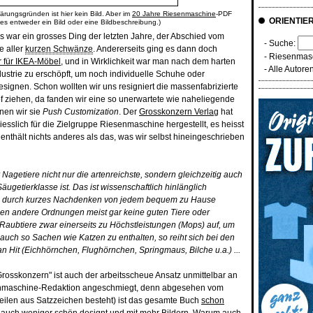
ärungsgründen ist hier kein Bild. Aber im
20 Jahre Riesenmaschine
-PDF
ORIENTIE
 es entweder ein Bild oder eine Bildbeschreibung.)
 war ein grosses Ding der letzten Jahre, der Abschied vom
- Suche:
e aller
kurzen Schwänze
. Andererseits ging es dann doch
-
Riesenmasc
r für IKEA-Möbel
, und in Wirklichkeit war man nach dem harten
-
Alle Autore
dustrie zu erschöpft, um noch individuelle Schuhe oder
signen. Schon wollten wir uns resigniert die massenfabrizierte
f ziehen, da fanden wir eine so unerwartete wie naheliegende
nen wir sie
Push Customization
. Der
Grosskonzern Verlag
hat
esslich für die Zielgruppe Riesenmaschine hergestellt, es heisst
enthält nichts anderes als das, was wir selbst hineingeschrieben
 Nagetiere nicht nur die artenreichste, sondern gleichzeitig auch
ugetierklasse ist. Das ist wissenschaftlich hinlänglich
ch durch kurzes Nachdenken von jedem bequem zu Hause
en andere Ordnungen meist gar keine guten Tiere oder
Raubtiere zwar einerseits zu Höchstleistungen (Mops) auf, um
auch so Sachen wie Katzen zu enthalten, so reiht sich bei den
an Hit (Eichhörnchen, Flughörnchen, Springmaus, Bilche u.a.) ...
rosskonzern" ist auch der arbeitsscheue Ansatz unmittelbar an
senmaschine-Redaktion angeschmiegt, denn abgesehen vom
Teilen aus Satzzeichen besteht) ist das gesamte Buch
schon