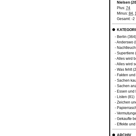
Nielsen (2
Plus:
74
Minus:
84
,
Gesamt: -2
KATEGORI
-
Berlin
(364
-
Anderswo
(
-
Nachtleuch
-
Supertiere
-
Alles wird 
-
Alles wird s
-
Was fehlt
(2
-
Fakten und
-
Sachen kau
-
Sachen an
-
Essen und 
-
Listen
(81)
-
Zeichen u
-
Papierrasc
-
Vermutunge
-
Gekaufte b
-
Effekte un
ARCHIV