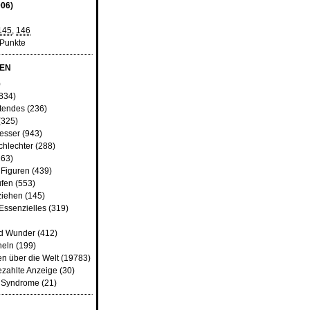
006)
145
,
146
 Punkte
EN
)
834)
tendes
(236)
(325)
besser
(943)
chlechter
(288)
63)
 Figuren
(439)
fen
(553)
ziehen
(145)
Essenzielles
(319)
nd Wunder
(412)
heln
(199)
n über die Welt
(19783)
ezahlte Anzeige
(30)
d Syndrome
(21)