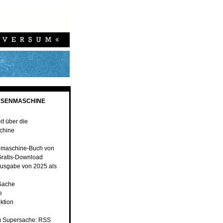
ESENMASCHINE
t über die
chine
nmaschine-Buch von
ratis-Download
usgabe von 2025 als
 Sache
e
ktion
 Supersache: RSS