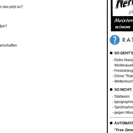
 das jetzt so?
tjor?
 erschaffen
SO GEHT'S
- Retro-Navi
Wollknäuel
- Freshdräng
- Döner "Rak
- Wetterleuc
SO NICHT:
- Stabkeim
- typographi
- Sprühsahn
- gegen Mis
AUTOMATI
"Free Jimm