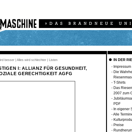
IN DER RI
ird besser | Alles wird schlechter | Listen
-
Impressum
TIGEN I: ALLIANZ FÜR GESUNDHEIT,
-
Die Wahrhei
OZIALE GERECHTIGKEIT AGFG
Riesenmas
-
T-Shirts
-
Das Riese
2007 zum G
-
Jubiläumsa
PDF
-
In eigener
-
Alle Termin
-
Kulturprodu
-
Preise
-
Rundherum