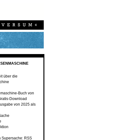
ESENMASCHINE
t über die
chine
nmaschine-Buch von
ratis-Download
usgabe von 2025 als
 Sache
e
ktion
 Supersache: RSS