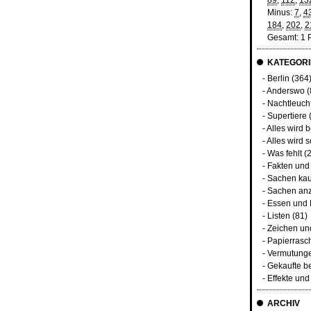
89
,
112
,
13
Minus:
7
,
4
184
,
202
,
2
Gesamt: 1 
KATEGORI
-
Berlin
(364
-
Anderswo
(
-
Nachtleuch
-
Supertiere
-
Alles wird 
-
Alles wird s
-
Was fehlt
(2
-
Fakten und
-
Sachen kau
-
Sachen an
-
Essen und 
-
Listen
(81)
-
Zeichen u
-
Papierrasc
-
Vermutunge
-
Gekaufte b
-
Effekte un
ARCHIV