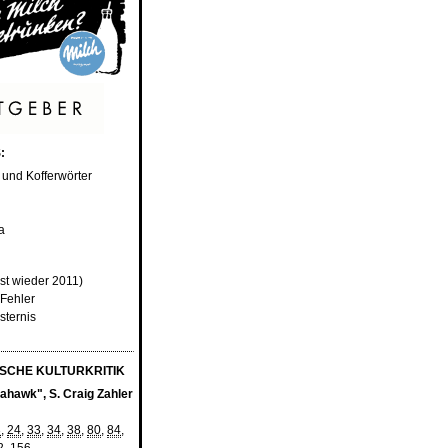
:
e und Kofferwörter
a
rst wieder 2011)
 Fehler
nsternis
SCHE KULTURKRITIK
hawk", S. Craig Zahler
3
,
24
,
33
,
34
,
38
,
80
,
84
,