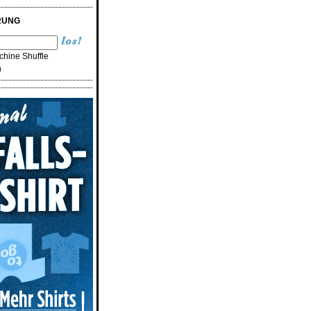
RUNG
hine Shuffle
n