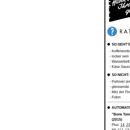
SO GEHT'S
- Kofferwort
- locker sein
- Wasserbett
- Käse-Saun
SO NICHT:
- Pullover (e
- gleissende
- Milz der Fi
- Futon
AUTOMATI
"Bone Toma
(2015)
Plus:
14
,
2