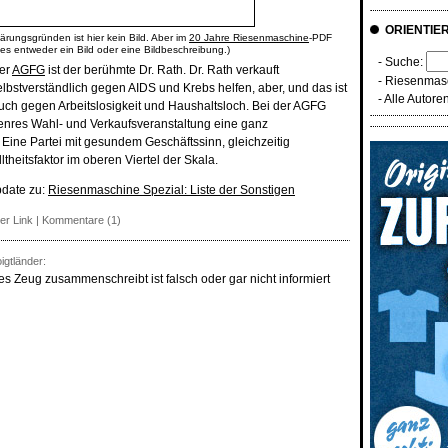
ORIENTIE
ärungsgründen ist hier kein Bild. Aber im
20 Jahre Riesenmaschine
-PDF
 es entweder ein Bild oder eine Bildbeschreibung.)
- Suche:
der
AGFG
ist der berühmte Dr. Rath. Dr. Rath verkauft
-
Riesenmasc
elbstverständlich gegen AIDS und Krebs helfen, aber, und das ist
-
Alle Autore
ch gegen Arbeitslosigkeit und Haushaltsloch. Bei der AGFG
enres Wahl- und Verkaufsveranstaltung eine ganz
Eine Partei mit gesundem Geschäftssinn, gleichzeitig
theitsfaktor im oberen Viertel der Skala.
pdate zu:
Riesenmaschine Spezial: Liste der Sonstigen
er Link
|
Kommentare (1)
gtländer:
es Zeug zusammenschreibt ist falsch oder gar nicht informiert