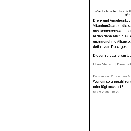
(Aus historischen Rechtekl
gibt
Dreh- und Angelpunkt 
Vitaminpräparate, die s
das Bemerkenswerte, au
bilden dann auch die G
unangenehme Alliance. 
definitivem Durchgeknall
Dieser Beitrag ist ein U
Ulrike Sterblich
|
Dauerhaft
Kommentar
#1
von Uwe Voi
Wer ein so unqualifizert
oder lügt bewusst !
01.03.2006 | 18:22