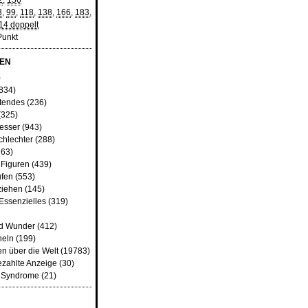
2
,
156
3
,
99
,
118
,
138
,
166
,
183
,
14 doppelt
Punkt
EN
)
834)
tendes
(236)
(325)
besser
(943)
chlechter
(288)
63)
 Figuren
(439)
fen
(553)
ziehen
(145)
Essenzielles
(319)
nd Wunder
(412)
heln
(199)
n über die Welt
(19783)
ezahlte Anzeige
(30)
d Syndrome
(21)