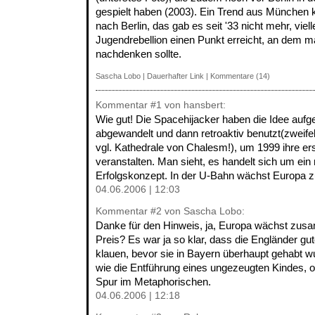
gespielt haben (2003). Ein Trend aus München
nach Berlin, das gab es seit '33 nicht mehr, viell
Jugendrebellion einen Punkt erreicht, an dem m
nachdenken sollte.
Sascha Lobo
|
Dauerhafter Link
|
Kommentare (14)
Kommentar
#1
von hansbert:
Wie gut! Die Spacehijacker haben die Idee au
abgewandelt und dann retroaktiv benutzt(zweife
vgl. Kathedrale von Chalesm!), um 1999 ihre er
veranstalten. Man sieht, es handelt sich um ein
Erfolgskonzept. In der U-Bahn wächst Europa 
04.06.2006 | 12:03
Kommentar
#2
von Sascha Lobo:
Danke für den Hinweis, ja, Europa wächst zu
Preis? Es war ja so klar, dass die Engländer g
klauen, bevor sie in Bayern überhaupt gehabt wu
wie die Entführung eines ungezeugten Kindes, o
Spur im Metaphorischen.
04.06.2006 | 12:18