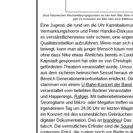
(Aus historischen Rechteklärungsgründen ist hier kein Bild. Aber 
gibt es entweder ein Bild oder eine Bildbes
Eine Jugend, die rund um die Uhr Kannibalism
Vermarktungshorror und Peter Handke-Diskussio
es verständlicherweise sehr schwer, eine ang
Qualitätsrebellion aufzuführen. Wenn man sich
bewegt, kann man als junger Mensch kaum mehr ö
ohne dass Nike etwas Ähnliches bereits in Lon
Kapstadt gesponsert hat oder es von Christoph S
geförderten Theatern veranstaltet wurde. Umso 
aus dem sicheren heimischen Sessel heraus e
Bereich Generationenkonfrontation entdeckt. Di
stammen von einem
U-Bahn-Konzert der Band
veranstaltet vom beliebten Berliner Veranstalter f
und Happenings,
Rafgier
. Mit batteriebetrieben
Stromgitarre und Mikro- oder Megafon treffen s
irgendeinem Tag um 24.00 Uhr im letzten Wagen
ein Konzert mit den szeneüblichen Gebräuchen 
digitaler Dokumentation. Das ist
brandneu
! Das 
falsch. Die vermutlichen Erfinder sind die
Sound
(unterstes Foto), die zudem noch vor Berlin in