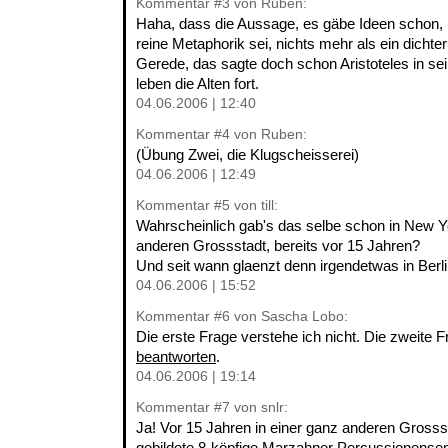
Kommentar
#3
von Ruben:
Haha, dass die Aussage, es gäbe Ideen schon, 
reine Metaphorik sei, nichts mehr als ein dichte
Gerede, das sagte doch schon Aristoteles in se
leben die Alten fort.
04.06.2006 | 12:40
Kommentar
#4
von Ruben:
(Übung Zwei, die Klugscheisserei)
04.06.2006 | 12:49
Kommentar
#5
von till:
Wahrscheinlich gab's das selbe schon in New Yo
anderen Grossstadt, bereits vor 15 Jahren?
Und seit wann glaenzt denn irgendetwas in Berl
04.06.2006 | 15:52
Kommentar
#6
von Sascha Lobo:
Die erste Frage verstehe ich nicht. Die zweite F
beantworten
.
04.06.2006 | 19:14
Kommentar
#7
von snlr:
Ja! Vor 15 Jahren in einer ganz anderen Grosss
gebildete 8-köpfige Marzahner Percussionensem