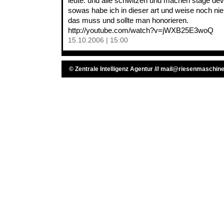
leute. und alle schwitzen und machen stage dev
sowas habe ich in dieser art und weise noch nie
das muss und sollte man honorieren.
http://youtube.com/watch?v=jWXB25E3woQ
15.10.2006 | 15:00
©
Zentrale Intelligenz Agentur
///
mail@riesenmaschine