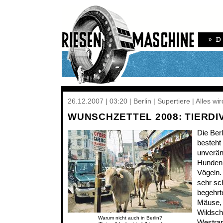
26.12.2007 | 03:20 | Berlin | Supertiere | Alles wi
WUNSCHZETTEL 2008: TIERDI
Die Berl
besteht
unverän
Hunden,
Vögeln.
sehr sc
begehrt
Mäuse, 
Wildsch
Warum nicht auch in Berlin?
Westran