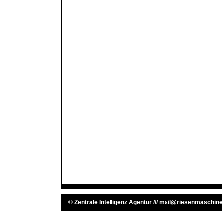
©
Zentrale Intelligenz Agentur
///
mail@riesenmaschine