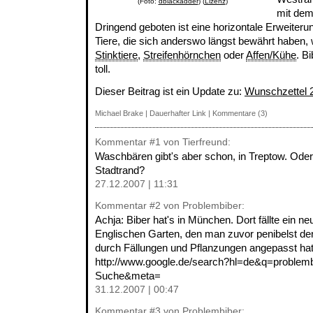
(Foto:
dblackadder
) (
Lizenz
)
mit dem 
Dringend geboten ist eine horizontale Erweiteru
Tiere, die sich anderswo längst bewährt haben,
Stinktiere
,
Streifenhörnchen
oder
Affen/Kühe
. B
toll.
Dieser Beitrag ist ein Update zu:
Wunschzettel 2
Michael Brake
|
Dauerhafter Link
|
Kommentare (3)
Kommentar
#1
von Tierfreund:
Waschbären gibt's aber schon, in Treptow. Oder
Stadtrand?
27.12.2007 | 11:31
Kommentar
#2
von Problembiber:
Achja: Biber hat's in München. Dort fällte ein 
Englischen Garten, den man zuvor penibelst de
durch Fällungen und Pflanzungen angepasst hatt
http://www.google.de/search?hl=de&q=proble
Suche&meta=
31.12.2007 | 00:47
Kommentar
#3
von Problembiber: