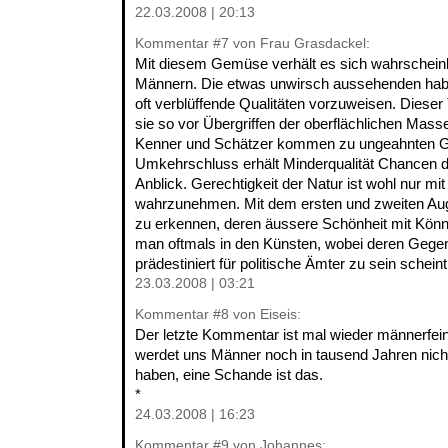
22.03.2008 | 20:13
Kommentar
#7
von Frau Grasdackel:
Mit diesem Gemüse verhält es sich wahrscheinl
Männern. Die etwas unwirsch aussehenden habe
oft verblüffende Qualitäten vorzuweisen. Dieser 
sie so vor Übergriffen der oberflächlichen Masse
Kenner und Schätzer kommen zu ungeahnten 
Umkehrschluss erhält Minderqualität Chancen 
Anblick. Gerechtigkeit der Natur ist wohl nur mi
wahrzunehmen. Mit dem ersten und zweiten Aug
zu erkennen, deren äussere Schönheit mit Können
man oftmals in den Künsten, wobei deren Gege
prädestiniert für politische Ämter zu sein scheint
23.03.2008 | 03:21
Kommentar
#8
von Eiseis:
Der letzte Kommentar ist mal wieder männerfeind
werdet uns Männer noch in tausend Jahren nicht
haben, eine Schande ist das.
*
24.03.2008 | 16:23
Kommentar
#9
von Johannes: