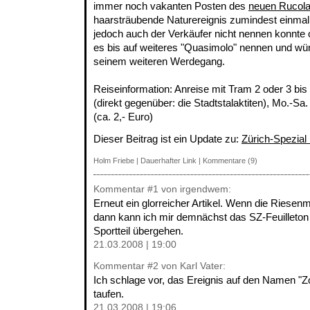
immer noch vakanten Posten des
neuen Rucol
haarsträubende Naturereignis zumindest einma
jedoch auch der Verkäufer nicht nennen konnte 
es bis auf weiteres "Quasimolo" nennen und wü
seinem weiteren Werdegang.
Reiseinformation: Anreise mit Tram 2 oder 3 bis
(direkt gegenüber: die Stadtstalaktiten), Mo.-Sa. 
(ca. 2,- Euro)
Dieser Beitrag ist ein Update zu:
Zürich-Spezial 
Holm Friebe
|
Dauerhafter Link
|
Kommentare (9)
Kommentar
#1
von irgendwem:
Erneut ein glorreicher Artikel. Wenn die Riese
dann kann ich mir demnächst das SZ-Feuilleto
Sportteil übergehen.
21.03.2008 | 19:00
Kommentar
#2
von Karl Vater:
Ich schlage vor, das Ereignis auf den Namen "Z
taufen.
21.03.2008 | 19:06