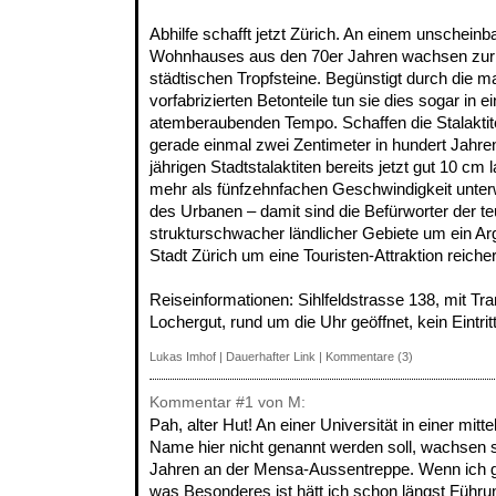
Abhilfe schafft jetzt Zürich. An einem unschein
Wohnhauses aus den 70er Jahren wachsen zur Z
städtischen Tropfsteine. Begünstigt durch die ma
vorfabrizierten Betonteile tun sie dies sogar in e
atemberaubenden Tempo. Schaffen die Stalaktit
gerade einmal zwei Zentimeter in hundert Jahren
jährigen Stadtstalaktiten bereits jetzt gut 10 cm
mehr als fünfzehnfachen Geschwindigkeit unterw
des Urbanen – damit sind die Befürworter der t
strukturschwacher ländlicher Gebiete um ein A
Stadt Zürich um eine Touristen-Attraktion reicher
Reiseinformationen: Sihlfeldstrasse 138, mit Tra
Lochergut, rund um die Uhr geöffnet, kein Eintrit
Lukas Imhof
|
Dauerhafter Link
|
Kommentare (3)
Kommentar
#1
von M:
Pah, alter Hut! An einer Universität in einer mitt
Name hier nicht genannt werden soll, wachsen s
Jahren an der Mensa-Aussentreppe. Wenn ich g
was Besonderes ist hätt ich schon längst Führ