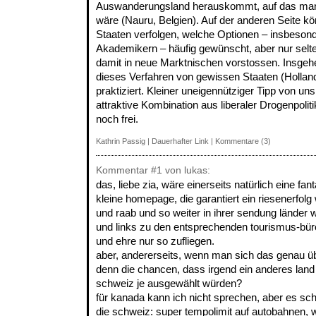
Auswanderungsland herauskommt, auf das man n
wäre (Nauru, Belgien). Auf der anderen Seite 
Staaten verfolgen, welche Optionen – insbeson
Akademikern – häufig gewünscht, aber nur selt
damit in neue Marktnischen vorstossen. Insgehe
dieses Verfahren von gewissen Staaten (Holland
praktiziert. Kleiner uneigennütziger Tipp von uns
attraktive Kombination aus liberaler Drogenpolit
noch frei.
Kathrin Passig
|
Dauerhafter Link
|
Kommentare (3)
Kommentar
#1
von lukas:
das, liebe zia, wäre einerseits natürlich eine fan
kleine homepage, die garantiert ein riesenerfolg
und raab und so weiter in ihrer sendung länder
und links zu den entsprechenden tourismus-bür
und ehre nur so zufliegen.
aber, andererseits, wenn man sich das genau üb
denn die chancen, dass irgend ein anderes land
schweiz je ausgewählt würden?
für kanada kann ich nicht sprechen, aber es sche
die schweiz: super tempolimit auf autobahnen, wa