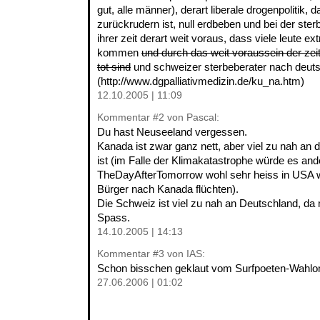
gut, alle männer), derart liberale drogenpolitik,
zurückrudern ist, null erdbeben und bei der sterb
ihrer zeit derart weit voraus, dass viele leute e
kommen
und durch das weit voraussein der zeit
tot sind
und schweizer sterbeberater nach deuts
(http://www.dgpalliativmedizin.de/ku_na.htm)
12.10.2005 | 11:09
Kommentar
#2
von Pascal:
Du hast Neuseeland vergessen.
Kanada ist zwar ganz nett, aber viel zu nah an
ist (im Falle der Klimakatastrophe würde es ande
TheDayAfterTomorrow wohl sehr heiss in USA
Bürger nach Kanada flüchten).
Die Schweiz ist viel zu nah an Deutschland, da
Spass.
14.10.2005 | 14:13
Kommentar
#3
von IAS:
Schon bisschen geklaut vom Surfpoeten-Wahlom
27.06.2006 | 01:02