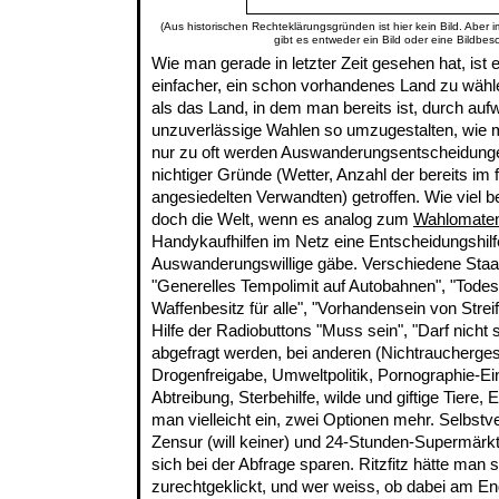
(Aus historischen Rechteklärungsgründen ist hier kein Bild. Aber 
gibt es entweder ein Bild oder eine Bildbes
Wie man gerade in letzter Zeit gesehen hat, ist
einfacher, ein schon vorhandenes Land zu wähl
als das Land, in dem man bereits ist, durch au
unzuverlässige Wahlen so umzugestalten, wie m
nur zu oft werden Auswanderungsentscheidunge
nichtiger Gründe (Wetter, Anzahl der bereits im 
angesiedelten Verwandten) getroffen. Wie viel b
doch die Welt, wenn es analog zum
Wahlomate
Handykaufhilfen im Netz eine Entscheidungshilf
Auswanderungswillige gäbe. Verschiedene Staa
"Generelles Tempolimit auf Autobahnen", "Todess
Waffenbesitz für alle", "Vorhandensein von Stre
Hilfe der Radiobuttons "Muss sein", "Darf nicht s
abgefragt werden, bei anderen (Nichtraucherge
Drogenfreigabe, Umweltpolitik, Pornographie-E
Abtreibung, Sterbehilfe, wilde und giftige Tiere,
man vielleicht ein, zwei Optionen mehr. Selbstv
Zensur (will keiner) und 24-Stunden-Supermärkt
sich bei der Abfrage sparen. Ritzfitz hätte man
zurechtgeklickt, und wer weiss, ob dabei am End