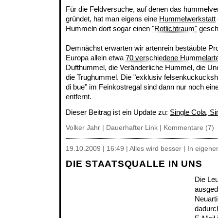
Für die Feldversuche, auf denen das hummelve
gründet, hat man eigens eine
Hummelwerkstatt
Hummeln dort sogar einen
"Rotlichtraum"
gesch
Demnächst erwarten wir artenrein bestäubte Pro
Europa allein etwa
70 verschiedene Hummelart
Dufthummel, die Veränderliche Hummel, die U
die Trughummel. Die "exklusiv felsenkuckuck
di bue" im Feinkostregal sind dann nur noch ein
entfernt.
Dieser Beitrag ist ein Update zu:
Single Cola, S
Volker Jahr |
Dauerhafter Link
|
Kommentare (7)
19.10.2009 | 16:49 | Alles wird besser | In eigen
DIE STAATSQUALLE IN UNS
Die Leu
ausgeda
Neuarti
dadurch