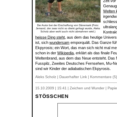
Zeit
vor
Genaug
Welten k
irgendw
schliess
Der Autor bei der Erschaffung von Dänemark (Foto:
ultrala
Jemand, der zwar nicht so direkt gefragt wurde, Aleks
Kontrak
Scholz aber wohl auch nicht abmahnen wird.)
heisse Ding steht
, aus dem das heutige Universu
ist, sich
wundersam
emporquält. Das Ganze fü
Ekpyrosis; ein Wort, das man sich nicht mal m
schon in der
Wikipedia
, erklärt als das finale F
Weltenbrand, aus dem das Neue entsteht. Das N
Fusspilz, Zweites Deutsches Fernsehen, Mu-Ne
sind wir Kinder der adiabatischen Ekpyrosis.
Aleks Scholz |
Dauerhafter Link
|
Kommentare (5
15.10.2009 | 15:41 | Zeichen und Wunder | Papie
STÖSSCHEN