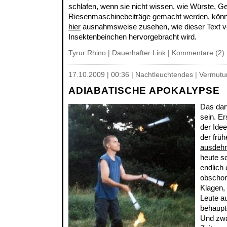
schlafen, wenn sie nicht wissen, wie Würste, G
Riesenmaschinebeiträge gemacht werden, könne
hier
ausnahmsweise zusehen, wie dieser Text v
Insektenbeinchen hervorgebracht wird.
Tyrur Rhino |
Dauerhafter Link
|
Kommentare (2)
17.10.2009 | 00:36 | Nachtleuchtendes | Vermutu
ADIABATISCHE APOKALYPSE
Das dar
sein. Er
der Ide
der frü
ausdehn
heute so
endlich
obschon
Klagen,
Leute a
behaupt
Und zwar