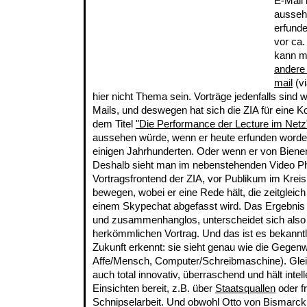
E-Mail 
ausseh
erfund
vor ca.
kann m
andere 
mail
(v
hier nicht Thema sein. Vorträge jedenfalls sind w
Mails, und deswegen hat sich die ZIA für eine 
dem Titel
"Die Performance der Lecture im Netz
aussehen würde, wenn er heute erfunden worden
einigen Jahrhunderten. Oder wenn er von Biene
Deshalb sieht man im nebenstehenden Video Phi
Vortragsfrontend der ZIA, vor Publikum im Kreis
bewegen, wobei er eine Rede hält, die zeitgleic
einem Skypechat abgefasst wird. Das Ergebnis i
und zusammenhanglos, unterscheidet sich also 
herkömmlichen Vortrag. Und das ist es bekannt
Zukunft erkennt: sie sieht genau wie die Gegenw
Affe/Mensch, Computer/Schreibmaschine). Gleic
auch total innovativ, überraschend und hält inte
Einsichten bereit, z.B. über
Staatsquallen
oder f
Schnipselarbeit. Und obwohl Otto von Bismarck 