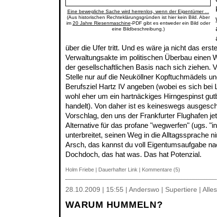
Eine bewegliche Sache wird herrenlos, wenn der Eigentümer ...
(Aus historischen Rechteklärungsgründen ist hier kein Bild. Aber
im
20 Jahre Riesenmaschine
-PDF gibt es entweder ein Bild oder
eine Bildbeschreibung.)
über die Ufer tritt. Und es wäre ja nicht das ers
Verwaltungsakte im politischen Überbau einen 
der gesellschaftlichen Basis nach sich ziehen. 
Stelle nur auf die Neuköllner Kopftuchmädels und
Berufsziel Hartz IV angeben (wobei es sich bei
wohl eher um ein hartnäckiges Hirngespinst gutb
handelt). Von daher ist es keineswegs ausgesc
Vorschlag, den uns der Frankfurter Flughafen je
Alternative für das profane "wegwerfen" (ugs. "i
unterbreitet, seinen Weg in die Alltagssprache n
Arsch, das kannst du voll Eigentumsaufgabe n
Dochdoch, das hat was. Das hat Potenzial.
Holm Friebe
|
Dauerhafter Link
|
Kommentare (5)
28.10.2009 | 15:55 | Anderswo | Supertiere | Alles
WARUM HUMMELN?