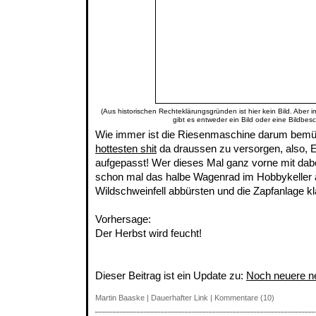
(Aus historischen Rechteklärungsgründen ist hier kein Bild. Aber 
gibt es entweder ein Bild oder eine Bildbes
Wie immer ist die Riesenmaschine darum bemü
hottesten shit
da draussen zu versorgen, also, E
aufgepasst! Wer dieses Mal ganz vorne mit dabe
schon mal das halbe Wagenrad im Hobbykeller 
Wildschweinfell abbürsten und die Zapfanlage k
Vorhersage:
Der Herbst wird feucht!
Dieser Beitrag ist ein Update zu:
Noch neuere n
Martin Baaske
|
Dauerhafter Link
|
Kommentare (10)