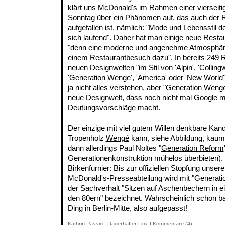
klärt uns McDonald's im Rahmen einer vierseiti
Sonntag über ein Phänomen auf, das auch der 
aufgefallen ist, nämlich: "Mode und Lebensstil
sich laufend". Daher hat man einige neue Restau
"denn eine moderne und angenehme Atmosphär
einem Restaurantbesuch dazu". In bereits 249 R
neuen Designwelten "im Stil von 'Alpin', 'Colling
'Generation Wenge', 'America' oder 'New World
ja nicht alles verstehen, aber "Generation Wenge"
neue Designwelt, dass
noch nicht mal Google
me
Deutungsvorschläge macht.
Der einzige mit viel gutem Willen denkbare Kan
Tropenholz
Wengé
kann, siehe Abbildung, kaum
dann allerdings Paul Noltes "
Generation Reform
Generationenkonstruktion mühelos überbieten).
Birkenfurnier: Bis zur offiziellen Stopfung unser
McDonald's-Presseabteilung wird mit "Generati
der Sachverhalt "Sitzen auf Aschenbechern in 
den 80ern" bezeichnet. Wahrscheinlich schon b
Ding in Berlin-Mitte, also aufgepasst!
Kathrin Passig
|
Dauerhafter Link
|
Kommentare (4)