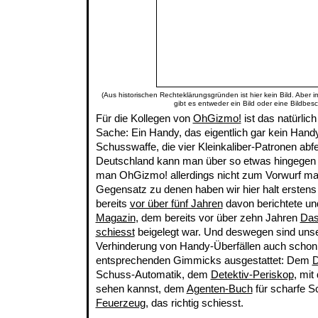
(Aus historischen Rechteklärungsgründen ist hier kein Bild. Aber 
gibt es entweder ein Bild oder eine Bildbes
Für die Kollegen von
OhGizmo!
ist das natürlic
Sache: Ein Handy, das eigentlich gar kein Handy
Schusswaffe, die vier Kleinkaliber-Patronen abf
Deutschland kann man über so etwas hingegen 
man OhGizmo! allerdings nicht zum Vorwurf mac
Gegensatz zu denen haben wir hier halt ersten
bereits
vor über fünf Jahren
davon berichtete u
Magazin
, dem bereits vor über zehn Jahren
Das
schiesst
beigelegt war. Und deswegen sind unser
Verhinderung von Handy-Überfällen auch schon 
entsprechenden Gimmicks ausgestattet: Dem
D
Schuss-Automatik, dem
Detektiv-Periskop
, mi
sehen kannst, dem
Agenten-Buch
für scharfe 
Feuerzeug
, das richtig schiesst.