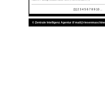
[1]
2
3
4
5
6
7
8
9
10
...
©
Zentrale Intelligenz Agentur
///
mail@riesenmaschine