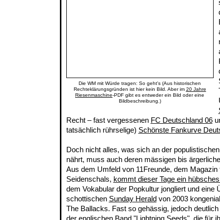
Die WM mit Würde tragen: So geht's (Aus historischen
Rechteklärungsgründen ist hier kein Bild. Aber im
20 Jahre
Riesenmaschine
-PDF gibt es entweder ein Bild oder eine
Bildbeschreibung.)
Recht – fast vergessenen
FC Deutschland 06
un
tatsächlich rührselige)
Schönste Fankurve Deut
Doch nicht alles, was sich an der populistische
nährt, muss auch deren mässigen bis ärgerlic
Aus dem Umfeld von 11Freunde, dem Magazin fü
Seidenschals,
kommt dieser Tage ein hübsches 
dem Vokabular der Popkultur jongliert und eine 
schottischen
Sunday Herald
von 2003 kongenial
The Ballacks. Fast so gehässig, jedoch deutlich d
der englischen Band "Lightning Seeds", die für ih