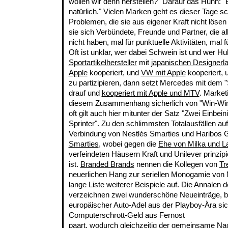
wollen wir denn herstellen?" Darauf das Huhn: 
natürlich." Vielen Marken geht es dieser Tage sc
Problemen, die sie aus eigener Kraft nicht lös
sie sich Verbündete, Freunde und Partner, die al
nicht haben, mal für punktuelle Aktivitäten, mal fü
Oft ist unklar, wer dabei Schwein ist und wer 
Sportartikelhersteller
mit
japanischen Designerla
Apple
kooperiert, und
VW mit Apple
kooperiert,
zu partizipieren, dann setzt Mercedes mit dem 
drauf und
kooperiert mit Apple und MTV
. Market
diesem Zusammenhang sicherlich von "Win-Win-S
oft gilt auch hier mitunter der Satz "Zwei Einbe
Sprinter". Zu den schlimmsten Totalausfällen auf
Verbindung von Nestlés Smarties und Haribos 
Smarties
, wobei gegen die
Ehe von Milka und 
verfeindeten Häusern Kraft und Unilever prinzipi
ist.
Branded Brands
nennen die Kollegen von
Tr
neuerlichen Hang zur seriellen Monogamie von 
lange Liste weiterer Beispiele auf. Die Annalen d
verzeichnen zwei wunderschöne Neueinträge, b
europäischer Auto-Adel aus der Playboy-Ära si
Computerschrott-Geld aus Fernost
paart, wodurch gleichzeitig der gemeinsame Na