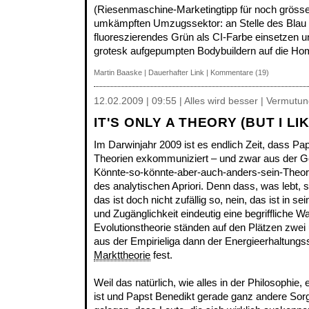
(Riesenmaschine-Marketingtipp für noch grösse
umkämpften Umzugssektor: an Stelle des Blau l
fluoreszierendes Grün als CI-Farbe einsetzen u
grotesk aufgepumpten Bodybuildern auf die Hom
Martin Baaske
|
Dauerhafter Link
|
Kommentare (19)
12.02.2009 | 09:55 | Alles wird besser | Vermutu
IT'S ONLY A THEORY (BUT I LIK
Im Darwinjahr 2009 ist es endlich Zeit, dass Pa
Theorien exkommuniziert – und zwar aus der G
Könnte-so-könnte-aber-auch-anders-sein-Theorie
des analytischen Apriori. Denn dass, was lebt, s
das ist doch nicht zufällig so, nein, das ist in se
und Zugänglichkeit eindeutig eine begriffliche Wa
Evolutionstheorie ständen auf den Plätzen zwei u
aus der Empirieliga dann der Energieerhaltung
Markttheorie
fest.
Weil das natürlich, wie alles in der Philosophie, 
ist und Papst Benedikt gerade ganz andere Sor