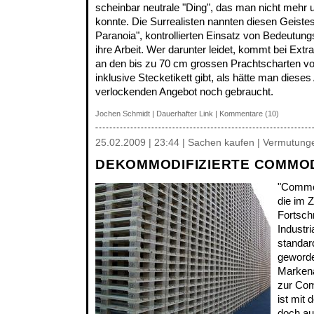
scheinbar neutrale "Ding", das man nicht mehr 
konnte. Die Surrealisten nannten diesen Geistes
Paranoia", kontrollierten Einsatz von Bedeutung
ihre Arbeit. Wer darunter leidet, kommt bei Extr
an den bis zu 70 cm grossen Prachtscharten vor
inklusive Stecketikett gibt, als hätte man dies
verlockenden Angebot noch gebraucht.
Jochen Schmidt
|
Dauerhafter Link
|
Kommentare (10)
25.02.2009 | 23:44 | Sachen kaufen | Vermutung
DEKOMMODIFIZIERTE COMMOD
"Commod
die im 
Fortschr
Industri
standar
geworde
Markenar
zur Com
ist mit
doch au