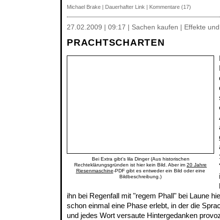
Michael Brake
|
Dauerhafter Link
|
Kommentare (17)
27.02.2009 | 09:17 | Sachen kaufen | Effekte u
PRACHTSCHARTEN
Bei Extra gibt's lila Dinger (Aus historischen
Rechteklärungsgründen ist hier kein Bild. Aber im
20 Jahre
Riesenmaschine
-PDF gibt es entweder ein Bild oder eine
Bildbeschreibung.)
ihn bei Regenfall mit "regem Phall" bei Laune hie
schon einmal eine Phase erlebt, in der die Sprac
und jedes Wort versaute Hintergedanken provoz