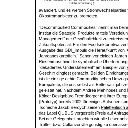
Bildbeschreibung.)
avanciert, und es werden Stromwechselparties 
Ökostromanbieter zu promoten.
"Decommodified Commodities" nennt man bei
Institut
die Strategie, Produkte mittels Veredelu
Management" der Gewöhnlichkeit zu entreissen,
Zukunftspotential. Für den Foodsektor etwa verh
Ausgabe des
GDI_Impuls
die Heraufkunft von 
Jahrgangskartoffeln." Schon vor einigen Jahren 
Riesenmaschine die symbolische Überformung de
"dekadentes Understatement" am Beispiel von
Geschirr
dingfest gemacht. Bei den Einrichtun
ist die einzige echte Commodity neben Umzugs
Europalette, die uns selbst als Bettersatz jahrz
geleistet hat. Nachdem Andrea Mehlhoses und 
Kölner Designbüro
Fremdkörper
mit ihrer
Europ
(Prototyp) bereits 2002 für einiges Aufsehen sorg
Tscheche Jakub Berdych seinen
Palettentisch
das Label
QUBUS
vorgestellt (Preis auf Anfrage
Bei der Gelegenheit möchten wir alle Leser anhal
Trüffel- bzw. Coltanvorräte günstig zu überlass