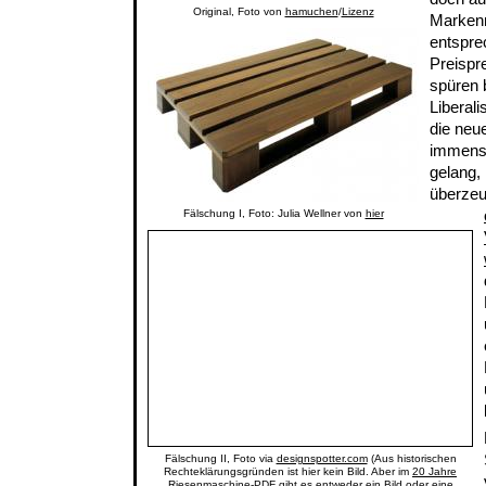
Original, Foto von
hamuchen
/
Lizenz
Markenr
entspre
Preispr
spüren 
Liberal
die neue
immens
gelang,
überze
Fälschung I, Foto: Julia Wellner von
hier
Fälschung II, Foto via
designspotter.com
(Aus historischen
Rechteklärungsgründen ist hier kein Bild. Aber im
20 Jahre
Riesenmaschine
-PDF gibt es entweder ein Bild oder eine