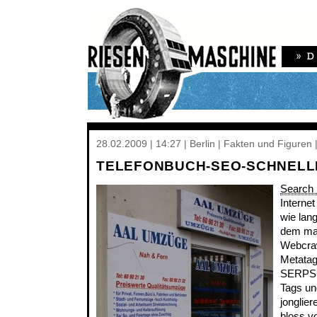
28.02.2009 | 14:27 | Berlin | Fakten und Figuren 
TELEFONBUCH-SEO-SCHNEL
Search 
Interne
wie lang
dem man
Webcraw
Metatag
SERPS, 
Tags un
jonglie
bloss v