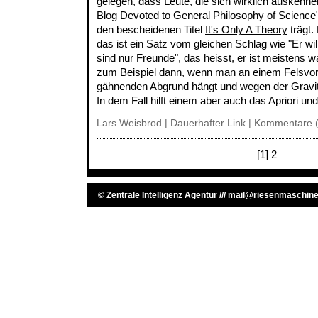
gelegen, dass Leute, die sich wirklich auskenne
Blog Devoted to General Philosophy of Science
den bescheidenen Titel
It's Only A Theory
trägt.
das ist ein Satz vom gleichen Schlag wie "Er wil
sind nur Freunde", das heisst, er ist meistens 
zum Beispiel dann, wenn man an einem Felsvo
gähnenden Abgrund hängt und wegen der Gravitati
In dem Fall hilft einem aber auch das Apriori und
Lars Weisbrod |
Dauerhafter Link
|
Kommentare (
[1]
2
©
Zentrale Intelligenz Agentur
///
mail@riesenmaschine