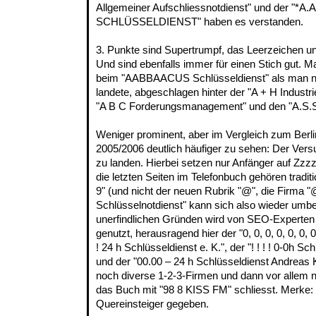
Allgemeiner Aufschliessnotdienst" und der "*A.
SCHLÜSSELDIENST" haben es verstanden.
3. Punkte sind Supertrumpf, das Leerzeichen 
Und sind ebenfalls immer für einen Stich gut. M
beim "AABBAACUS Schlüsseldienst" als man nur
landete, abgeschlagen hinter der "A + H Indust
"A B C Forderungsmanagement" und den "A.S.S.
Weniger prominent, aber im Vergleich zum Berli
2005/2006 deutlich häufiger zu sehen: Der Versu
zu landen. Hierbei setzen nur Anfänger auf Zz
die letzten Seiten im Telefonbuch gehören traditio
9" (und nicht der neuen Rubrik "@", die Firma
Schlüsselnotdienst" kann sich also wieder umb
unerfindlichen Gründen wird von SEO-Experten d
genutzt, herausragend hier der "0, 0, 0, 0, 0, 0, 0,
! 24 h Schlüsseldienst e. K.", der "! ! ! ! 0-0h S
und der "00.00 – 24 h Schlüsseldienst Andrea
noch diverse 1-2-3-Firmen und dann vor allem n
das Buch mit "98 8 KISS FM" schliesst. Merke: H
Quereinsteiger gegeben.