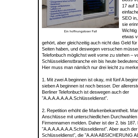
17 auf 1
einfach
SEO in,
sie erin
Wichtig 
Ein hoffnungsloser Fall
etwas v
gehört, aber gleichzeitig auch nicht das Geld fü
Seiten haben, und deswegen versuchen müsse
Telefonbuch möglichst weit vorne zu stehen – vo
Schlüsseldienstbranche ein bis heute bedeuten
Hier muss man nämlich nur drei leicht zu merk
1. Mit zwei A beginnen ist okay, mit fünf A beginn
sieben A beginnen ist noch besser. Der allererst
Berliner Telefonbuch ist deswegen auch der
"A.A.A.A.A.A.A.Schlüsseldienst".
2. Repetition erhöht die Markenbekanntheit. M
Anschlüsse mit unterschiedlichen Durchwahlen
Firmennamen melden. Daher ist der 2. bis 187. E
"A.A.A.A.A.A.A.Schlüsseldienst". Aber auch der
Schlüsseldienst", die "A.A!A ABSICHERUNG AL