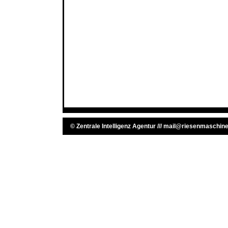
©
Zentrale Intelligenz Agentur
///
mail@riesenmaschine