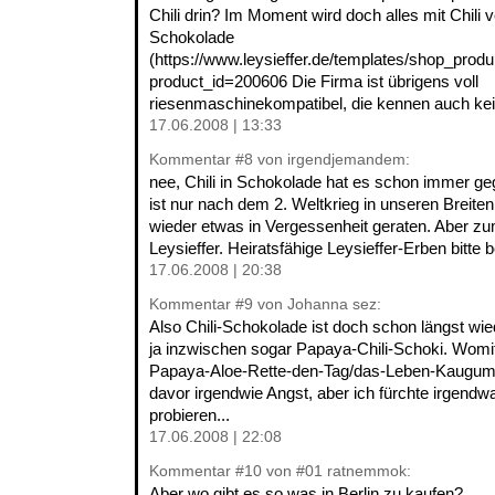
Chili drin? Im Moment wird doch alles mit Chili 
Schokolade
(https://www.leysieffer.de/templates/shop_produk
product_id=200606 Die Firma ist übrigens voll
riesenmaschinekompatibel, die kennen auch kei
17.06.2008 | 13:33
Kommentar
#8
von irgendjemandem:
nee, Chili in Schokolade hat es schon immer g
ist nur nach dem 2. Weltkrieg in unseren Breiten 
wieder etwas in Vergessenheit geraten. Aber zu
Leysieffer. Heiratsfähige Leysieffer-Erben bitte 
17.06.2008 | 20:38
Kommentar
#9
von Johanna sez:
Also Chili-Schokolade ist doch schon längst wied
ja inzwischen sogar Papaya-Chili-Schoki. Womi
Papaya-Aloe-Rette-den-Tag/das-Leben-Kaugumm
davor irgendwie Angst, aber ich fürchte irgend
probieren...
17.06.2008 | 22:08
Kommentar
#10
von #01 ratnemmok:
Aber wo gibt es so was in Berlin zu kaufen?