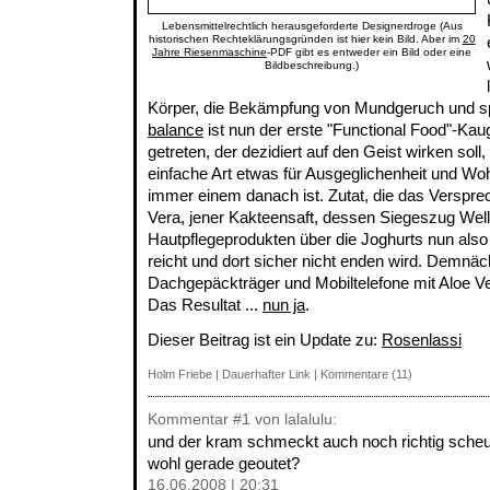
Lebensmittelrechtlich herausgeforderte Designerdroge (Aus
historischen Rechteklärungsgründen ist hier kein Bild. Aber im
20
Jahre Riesenmaschine
-PDF gibt es entweder ein Bild oder eine
Bildbeschreibung.)
Körper, die Bekämpfung von Mundgeruch und sp
balance
ist nun der erste "Functional Food"-Ka
getreten, der dezidiert auf den Geist wirken sol
einfache Art etwas für Ausgeglichenheit und Wo
immer einem danach ist. Zutat, die das Versprech
Vera, jener Kakteensaft, dessen Siegeszug We
Hautpflegeprodukten über die Joghurts nun als
reicht und dort sicher nicht enden wird. Demnäc
Dachgepäckträger und Mobiltelefone mit Aloe Ve
Das Resultat ...
nun ja
.
Dieser Beitrag ist ein Update zu:
Rosenlassi
Holm Friebe
|
Dauerhafter Link
|
Kommentare (11)
Kommentar
#1
von lalalulu:
und der kram schmeckt auch noch richtig scheu
wohl gerade geoutet?
16.06.2008 | 20:31