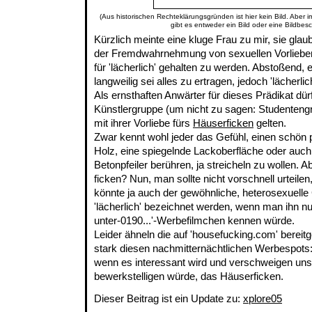
(Aus historischen Rechteklärungsgründen ist hier kein Bild. Aber 
gibt es entweder ein Bild oder eine Bildbes
Kürzlich meinte eine kluge Frau zu mir, sie gla
der Fremdwahrnehmung von sexuellen Vorlieben
für 'lächerlich' gehalten zu werden. Abstoßend, e
langweilig sei alles zu ertragen, jedoch 'lächerlich
Als ernsthaften Anwärter für dieses Prädikat dür
Künstlergruppe (um nicht zu sagen: Studentengr
mit ihrer Vorliebe fürs
Häuserficken
gelten.
Zwar kennt wohl jeder das Gefühl, einen schön 
Holz, eine spiegelnde Lackoberfläche oder auc
Betonpfeiler berühren, ja streicheln zu wollen. 
ficken? Nun, man sollte nicht vorschnell urteile
könnte ja auch der gewöhnliche, heterosexuelle
'lächerlich' bezeichnet werden, wenn man ihn n
unter-0190...'-Werbefilmchen kennen würde.
Leider ähneln die auf 'housefucking.com' bereit
stark diesen nachmitternächtlichen Werbespots
wenn es interessant wird und verschweigen un
bewerkstelligen würde, das Häuserficken.
Dieser Beitrag ist ein Update zu:
xplore05