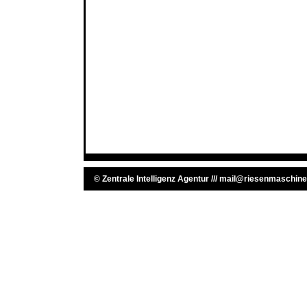
©
Zentrale Intelligenz Agentur
///
mail@riesenmaschine