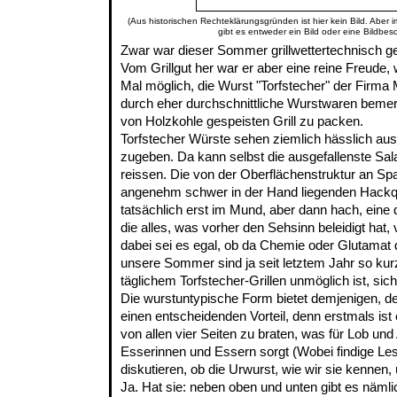
(Aus historischen Rechteklärungsgründen ist hier kein Bild. Aber 
gibt es entweder ein Bild oder eine Bildbes
Zwar war dieser Sommer grillwettertechnisch ges
Vom Grillgut her war er aber eine reine Freude
Mal möglich, die Wurst "Torfstecher" der Firma 
durch eher durchschnittliche Wurstwaren bemer
von Holzkohle gespeisten Grill zu packen.
Torfstecher Würste sehen ziemlich hässlich a
zugeben. Da kann selbst die ausgefallenste Sala
reissen. Die von der Oberflächenstruktur an S
angenehm schwer in der Hand liegenden Hackqu
tatsächlich erst im Mund, aber dann hach, eine 
die alles, was vorher den Sehsinn beleidigt hat
dabei sei es egal, ob da Chemie oder Glutamat d
unsere Sommer sind ja seit letztem Jahr so kurz
täglichem Torfstecher-Grillen unmöglich ist, sich
Die wurstuntypische Form bietet demjenigen, de
einen entscheidenden Vorteil, denn erstmals ist
von allen vier Seiten zu braten, was für Lob un
Esserinnen und Essern sorgt (Wobei findige Lese
diskutieren, ob die Urwurst, wie wir sie kennen, 
Ja. Hat sie: neben oben und unten gibt es näml