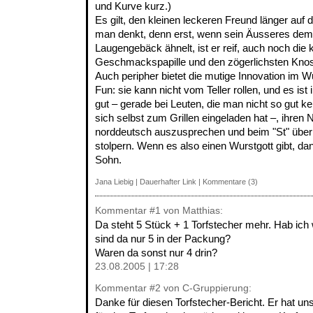
und Kurve kurz.)
Es gilt, den kleinen leckeren Freund länger auf d
man denkt, denn erst, wenn sein Äusseres dem
Laugengebäck ähnelt, ist er reif, auch noch die k
Geschmackspapille und den zögerlichsten Kno
Auch peripher bietet die mutige Innovation im W
Fun: sie kann nicht vom Teller rollen, und es is
gut – gerade bei Leuten, die man nicht so gut 
sich selbst zum Grillen eingeladen hat –, ihre
norddeutsch auszusprechen und beim "St" über 
stolpern. Wenn es also einen Wurstgott gibt, dan
Sohn.
Jana Liebig
|
Dauerhafter Link
|
Kommentare (3)
Kommentar
#1
von Matthias:
Da steht 5 Stück + 1 Torfstecher mehr. Hab ic
sind da nur 5 in der Packung?
Waren da sonst nur 4 drin?
23.08.2005 | 17:28
Kommentar
#2
von C-Gruppierung:
Danke für diesen Torfstecher-Bericht. Er hat un