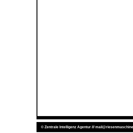
©
Zentrale Intelligenz Agentur
///
mail@riesenmaschine