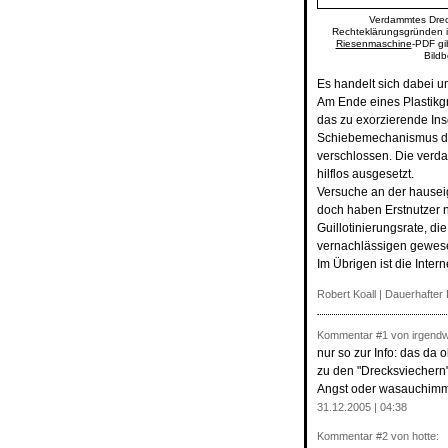
Verdammtes Dreck
Rechteklärungsgründen is
Riesenmaschine
-PDF gi
Bildb
Es handelt sich dabei u
Am Ende eines Plastikgr
das zu exorzierende Ins
Schiebemechanismus der 
verschlossen. Die verda
hilflos ausgesetzt.
Versuche an der hausei
doch haben Erstnutzer n
Guillotinierungsrate, di
vernachlässigen gewes
Im Übrigen ist die Inter
Robert Koall |
Dauerhafter 
Kommentar
#1
von irgend
nur so zur Info: das d
zu den "Drecksviechern"
Angst oder wasauchimme
31.12.2005 | 04:38
Kommentar
#2
von hotte: