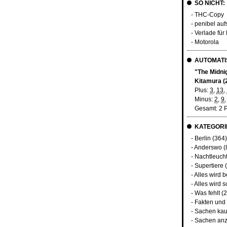
SO NICHT:
- THC-Copy
- penibel au
- Verlade für
- Motorola
AUTOMATIS
"The Midnig
Kitamura (
Plus:
3
,
13
,
Minus:
2
,
9
Gesamt: 2 
KATEGORI
-
Berlin
(364)
-
Anderswo
(
-
Nachtleuch
-
Supertiere
(
-
Alles wird 
-
Alles wird s
-
Was fehlt
(2
-
Fakten und
-
Sachen kau
-
Sachen anz