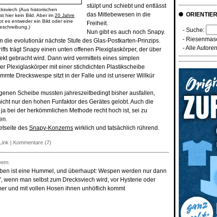
stülpt und schiebt und entlässt
sviech (Aus historischen
das Mitlebewesen in die
ORIENTIE
t hier kein Bild. Aber im
20 Jahre
bt es entweder ein Bild oder eine
Freiheit.
eschreibung.)
- Suche:
Nun gibt es auch noch Snapy.
-
Riesenmasc
m die evolutionär nächste Stufe des Glas-Postkarten-Prinzips.
-
Alle Autore
iffs trägt Snapy einen unten offenen Plexiglaskörper, der über
ekt gebracht wird. Dann wird vermittels eines simplen
Plexiglaskörper mit einer stichdichten Plastikscheibe
mmte Dreckswespe sitzt in der Falle und ist unserer Willkür
genen Scheibe mussten jahreszeitbedingt bisher ausfallen,
icht nur den hohen Funfaktor des Gerätes gelobt. Auch die
e ja bei der herkömmlichen Methode recht hoch ist, sei zu
en.
netseite des
Snapy-Konzerns
wirklich und tatsächlich rührend.
Link
|
Kommentare (7)
wem:
a oben ist eine Hummel, und überhaupt: Wespen werden nur dann
, wenn man selbst zum Drecksviech wird, vor Hysterie oder
r und mit vollen Hosen ihnen unhöflich kommt