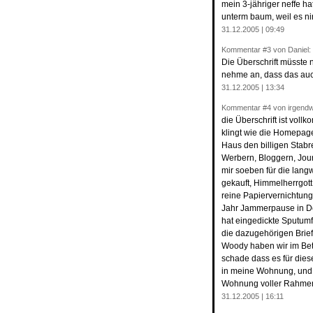
mein 3-jähriger neffe h
unterm baum, weil es ni
31.12.2005 | 09:49
Kommentar
#3
von Daniel:
Die Überschrift müsste 
nehme an, dass das auc
31.12.2005 | 13:34
Kommentar
#4
von irgend
die Überschrift ist vol
klingt wie die Homepag
Haus den billigen Stabr
Werbern, Bloggern, Jou
mir soeben für die lang
gekauft, Himmelherrgot
reine Papiervernichtung
Jahr Jammerpause in D
hat eingedickte Sputum
die dazugehörigen Briefe
Woody haben wir im Bett
schade dass es für dies
in meine Wohnung, und w
Wohnung voller Rahme
31.12.2005 | 16:11