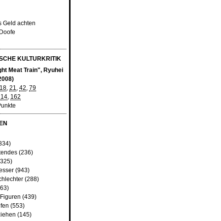
fs Geld achten
 Doofe
CHE KULTURKRITIK
ht Meat Train", Ryuhei
2008)
18
,
21
,
42
,
79
,
14
,
162
Punkte
EN
834)
tendes
(236)
325)
besser
(943)
chlechter
(288)
63)
 Figuren
(439)
fen
(553)
iehen
(145)