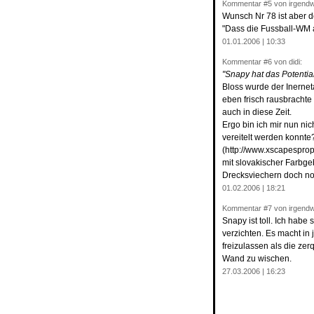
Kommentar
#5
von irgend
Wunsch Nr 78 ist aber de
"Dass die Fussball-WM a
01.01.2006 | 10:33
Kommentar
#6
von didi:
"Snapy hat das Potentia
Bloss wurde der Inerneta
eben frisch rausbrachte
auch in diese Zeit.
Ergo bin ich mir nun ni
vereitelt werden konnte
(http://www.xscapespro
mit slovakischer Farbg
Drecksviechern doch noc
01.02.2006 | 18:21
Kommentar
#7
von irgend
Snapy ist toll. Ich hab
verzichten. Es macht in
freizulassen als die ze
Wand zu wischen.
27.03.2006 | 16:23