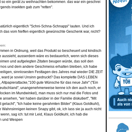
at so ein gerät zu weihnachten bekommen. das war ein geschrei
rgends insekten gab zum "retten".
natürlich eigentlich "Schni-Schna-Schnappi" lauten. Und ich
h das vom Neffen eigentlich gewünschte Geschenk war, nicht?
wem:
lkommen in Ordnung, weil das Produkt so bescheuert und kindisch
e aussieht, ausserdem wäre es bedauerlich, wenn sich dieses
eimen und aufgelegten Zitaten beugen würde, das soll den
rnos und dem andere Geschmeiss erhalten bleiben, ich habe
weiligen, sinnlosesten Festtagen des Jahres mal wieder DIE ZEIT
t, ward je soviel Unsinn gedruckt? Das komplette DAS LEBEN
, Altpapierattacke,"100 gute Wünsche für das neue Jahr" ("Ein
eutschland", unangenehmerweise kenne ich den auch noch, er
flocken im Mundwinkel), man muss sich nur mal die Fotos und
 ansehen, "wir haben darüber in der Familie diskutiert", "Mit
 gelacht", "Ich habe keine gerahmten Bilder" (Klaus Goldkuhl),
e Wahnsinnigen keinen Snapy gibt, ok, ich lass sie ja auch nicht
enn, sag ich: tut mir Leid, Klaus Goldkuhl, ich hab die
n und Wespen