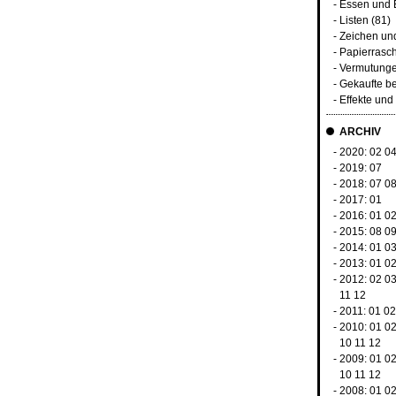
-
Essen und 
-
Listen
(81)
-
Zeichen un
-
Papierrasc
-
Vermutunge
-
Gekaufte b
-
Effekte un
ARCHIV
- 2020:
02
0
- 2019:
07
- 2018:
07
0
- 2017:
01
- 2016:
01
0
- 2015:
08
0
- 2014:
01
0
- 2013:
01
0
- 2012:
02
0
11
12
- 2011:
01
02
- 2010:
01
0
10
11
12
- 2009:
01
0
10
11
12
- 2008:
01
0