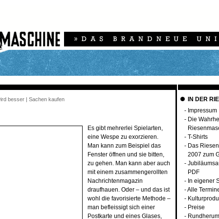
IN DER RI
 wird besser | Sachen kaufen
-
Impressum
-
Die Wahrhei
Es gibt mehrerlei Spielarten,
Riesenmas
eine Wespe zu exorzieren.
-
T-Shirts
Man kann zum Beispiel das
-
Das Riesen
Fenster öffnen und sie bitten,
2007 zum G
zu gehen. Man kann aber auch
-
Jubiläumsa
mit einem zusammengerollten
PDF
Nachrichtenmagazin
-
In eigener 
draufhauen. Oder – und das ist
-
Alle Termin
wohl die favorisierte Methode –
-
Kulturprodu
man befleissigt sich einer
-
Preise
Postkarte und eines Glases,
-
Rundherum