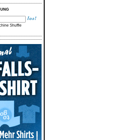
RUNG
hine Shuffle
n