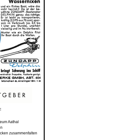
:
seum Aathal
en
rocken zusammenfalten