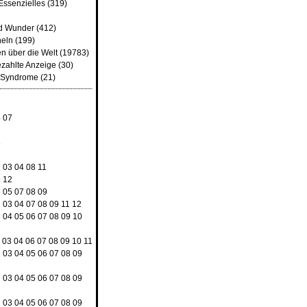
Essenzielles
(319)
d Wunder
(412)
heln
(199)
n über die Welt
(19783)
ezahlte Anzeige
(30)
d Syndrome
(21)
4
07
8
2
03
04
08
11
9
12
3
05
07
08
09
2
03
04
07
08
09
11
12
3
04
05
06
07
08
09
10
03
04
06
07
08
09
10
11
2
03
04
05
06
07
08
09
2
03
04
05
06
07
08
09
2
03
04
05
06
07
08
09