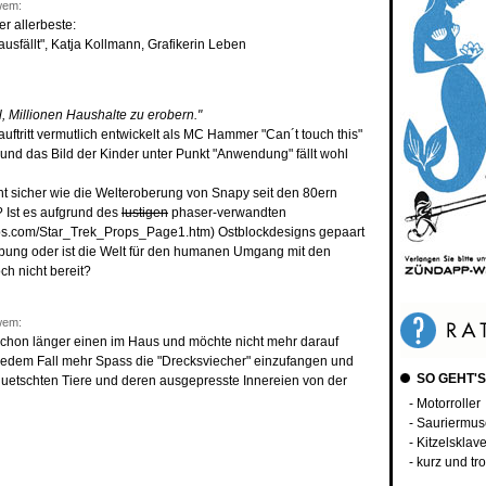
wem:
r allerbeste:
usfällt", Katja Kollmann, Grafikerin Leben
l, Millionen Haushalte zu erobern."
uftritt vermutlich entwickelt als MC Hammer "Can´t touch this"
 und das Bild der Kinder unter Punkt "Anwendung" fällt wohl
cht sicher wie die Welteroberung von Snapy seit den 80ern
? Ist es aufgrund des
lustigen
phaser-verwandten
ps.com/Star_Trek_Props_Page1.htm) Ostblockdesigns gepaart
ebung oder ist die Welt für den humanen Umgang mit den
h nicht bereit?
wem:
e schon länger einen im Haus und möchte nicht mehr darauf
 jedem Fall mehr Spass die "Drecksviecher" einzufangen und
SO GEHT'S
rquetschten Tiere und deren ausgepresste Innereien von der
- Motorroller
- Sauriermu
- Kitzelsklav
- kurz und t