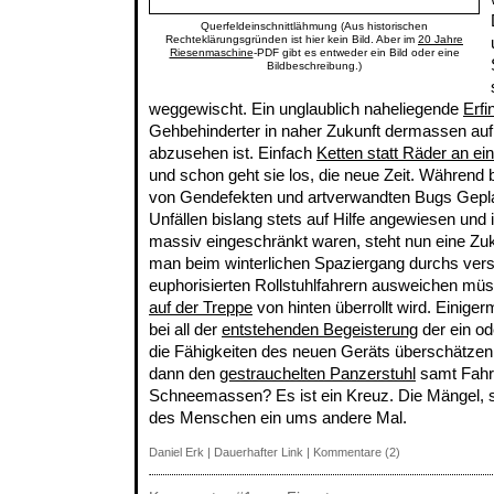
Querfeldeinschnittlähmung (Aus historischen
Rechteklärungsgründen ist hier kein Bild. Aber im
20 Jahre
Riesenmaschine
-PDF gibt es entweder ein Bild oder eine
Bildbeschreibung.)
weggewischt. Ein unglaublich naheliegende
Erfi
Gehbehinderter in naher Zukunft dermassen au
abzusehen ist. Einfach
Ketten statt Räder an ei
und schon geht sie los, die neue Zeit. Während 
von Gendefekten und artverwandten Bugs Gepl
Unfällen bislang stets auf Hilfe angewiesen und 
massiv eingeschränkt waren, steht nun eine Zuk
man beim winterlichen Spaziergang durchs vers
euphorisierten Rollstuhlfahrern ausweichen müs
auf der Treppe
von hinten überrollt wird. Einig
bei all der
entstehenden Begeisterung
der ein o
die Fähigkeiten des neuen Geräts überschätzen 
dann den
gestrauchelten Panzerstuhl
samt Fahre
Schneemassen? Es ist ein Kreuz. Die Mängel, s
des Menschen ein ums andere Mal.
Daniel Erk
|
Dauerhafter Link
|
Kommentare (2)