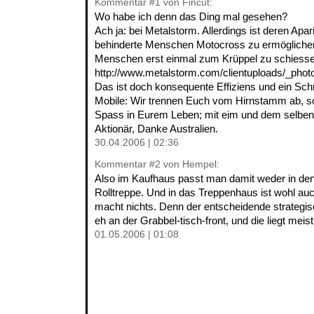
Kommentar
#1
von Fincut:
Wo habe ich denn das Ding mal gesehen?
Ach ja: bei Metalstorm. Allerdings ist deren Apari
behinderte Menschen Motocross zu ermögliche
Menschen erst einmal zum Krüppel zu schiesse
http://www.metalstorm.com/clientuploads/_phot
Das ist doch konsequente Effiziens und ein Sc
Mobile: Wir trennen Euch vom Hirnstamm ab, so
Spass in Eurem Leben; mit eim und dem selben 
Aktionär, Danke Australien.
30.04.2006 | 02:36
Kommentar
#2
von Hempel:
Also im Kaufhaus passt man damit weder in den
Rolltreppe. Und in das Treppenhaus ist wohl auc
macht nichts. Denn der entscheidende strategisch
eh an der Grabbel-tisch-front, und die liegt mei
01.05.2006 | 01:08