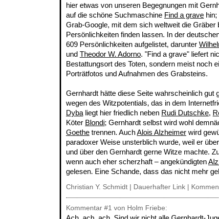
hier etwas von unseren Begegnungen mit Gernha
auf die schöne Suchmaschine
Find a grave
hin;
Grab-Google, mit dem sich weltweit die Gräber
Persönlichkeiten finden lassen. In der deutschen
609 Persönlichkeiten aufgelistet, darunter
Wilhe
und
Theodor W. Adorno
. "Find a grave" liefert 
Bestattungsort des Toten, sondern meist noch e
Porträtfotos und Aufnahmen des Grabsteins.
Gernhardt hätte diese Seite wahrscheinlich gut ge
wegen des Witzpotentials, das in dem Internetfr
Dyba
liegt hier friedlich neben
Rudi Dutschke
,
R
Köter
Blondi
; Gernhardt selbst wird wohl demnäc
Goethe
trennen. Auch
Alois Alzheimer
wird gewü
paradoxer Weise unsterblich wurde, weil er übe
und über den Gernhardt gerne Witze machte. Zu 
wenn auch eher scherzhaft – angekündigten
Alz
gelesen. Eine Schande, dass das nicht mehr ge
Christian Y. Schmidt |
Dauerhafter Link
|
Komment
Kommentar
#1
von Holm Friebe:
Ach, ach, ach. Sind wir nicht alle Gernhardt-Ju