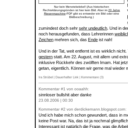
Nur kein Menetekelekel! (Aus historischen
Rechteklärungsgründen ist hier kein Bild. Aber im
20 Jahre
Riesenmaschine
-PDF gibt es entweder ein Bild oder eine
Bildbeschreibung.)
zumindest doch sehr
sehr undeutlich
. Und in d
noch herausgefunden, dass Lehrerinnen
weiblic
Zeichen
mehren sich, das
Ende
ist nah!
Und in der Tat, weit entfernt ist es wirklich nicht
gestern
statt. Am 22. August, mit allem und ex
inklusive Rückkehr des zwölften Imam. Hat jetzt
getan, eigentlich. Können wir gerne mal wieder
Ira Strübel
|
Dauerhafter Link
|
Kommentare (3)
Kommentar
#1
von ooaahh:
sinnloser bullshit aber danke
23.08.2006 | 00:30
Kommentar
#2
von derdickemann.blogspot.com:
Und ich habe mich schon gewundert, dass in m
keine Post war. Na, das ist ja nochmal glimpfli
Interessant ist natürlich die Frage, was die Arbe