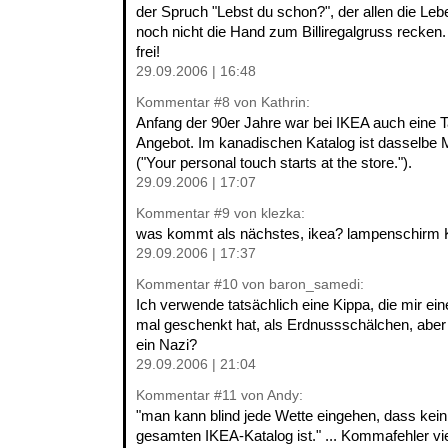
der Spruch "Lebst du schon?", der allen die Lebe
noch nicht die Hand zum Billiregalgruss recken
frei!
29.09.2006 | 16:48
Kommentar
#8
von Kathrin:
Anfang der 90er Jahre war bei IKEA auch eine Ta
Angebot. Im kanadischen Katalog ist dasselbe 
("Your personal touch starts at the store.").
29.09.2006 | 17:07
Kommentar
#9
von klezka:
was kommt als nächstes, ikea? lampenschirm
29.09.2006 | 17:37
Kommentar
#10
von baron_samedi:
Ich verwende tatsächlich eine Kippa, die mir ei
mal geschenkt hat, als Erdnussschälchen, aber
ein Nazi?
29.09.2006 | 21:04
Kommentar
#11
von Andy:
"man kann blind jede Wette eingehen, dass kei
gesamten IKEA-Katalog ist." ... Kommafehler vie