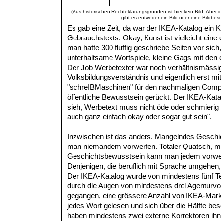
(Aus historischen Rechteklärungsgründen ist hier kein Bild. Aber 
gibt es entweder ein Bild oder eine Bildbes
Es gab eine Zeit, da war der IKEA-Katalog ein K
Gebrauchstexts. Okay, Kunst ist vielleicht eine
man hatte 300 fluffig geschriebe Seiten vor sic
unterhaltsame Wortspiele, kleine Gags mit den
Der Job Werbetexter war noch verhältnismässi
Volksbildungsverständnis und eigentlich erst mi
"schreIBMaschinen" für den nachmaligen Comput
öffentliche Bewusstsein gerückt. Der IKEA-Kat
sieh, Werbetext muss nicht öde oder schmierig 
auch ganz einfach okay oder sogar gut sein".
Inzwischen ist das anders. Mangelndes Gesch
man niemandem vorwerfen. Totaler Quatsch, 
Geschichtsbewusstsein kann man jedem vorwerf
Denjenigen, die beruflich mit Sprache umgehen
Der IKEA-Katalog wurde von mindestens fünf Tex
durch die Augen von mindestens drei Agenturvor
gegangen, eine grössere Anzahl von IKEA-Marke
jedes Wort gelesen und sich über die Hälfte be
haben mindestens zwei externe Korrektoren ih