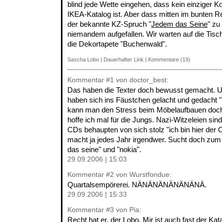
blind jede Wette eingehen, dass kein einziger
IKEA-Katalog ist. Aber dass mitten im bunten R
der bekannte KZ-Spruch "
Jedem das Seine
" zu 
niemandem aufgefallen. Wir warten auf die Tis
die Dekortapete "Buchenwald".
Sascha Lobo
|
Dauerhafter Link
|
Kommentare (19)
Kommentar
#1
von doctor_best:
Das haben die Texter doch bewusst gemacht. U
haben sich ins Fäustchen gelacht und gedacht "
kann man den Stress beim Möbelaufbauen doch 
hoffe ich mal für die Jungs. Nazi-Witzeleien si
CDs behaupten von sich stolz "ich bin hier der 
macht ja jedes Jahr irgendwer. Sucht doch zum
das seine" und "nokia".
29.09.2006 | 15:03
Kommentar
#2
von Wurstfondue:
Quartalsempörerei. NÄNÄNÄNÄNÄNÄNÄ.
29.09.2006 | 15:33
Kommentar
#3
von Pia:
Recht hat er, der Lobo. Mir ist auch fast der Ka