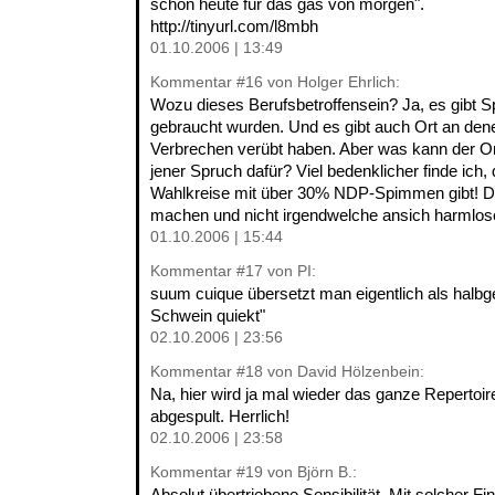
schon heute für das gas von morgen".
http://tinyurl.com/l8mbh
01.10.2006 | 13:49
Kommentar
#16
von Holger Ehrlich:
Wozu dieses Berufsbetroffensein? Ja, es gibt S
gebraucht wurden. Und es gibt auch Ort an dene
Verbrechen verübt haben. Aber was kann der O
jener Spruch dafür? Viel bedenklicher finde ich
Wahlkreise mit über 30% NDP-Spimmen gibt! Das
machen und nicht irgendwelche ansich harmlos
01.10.2006 | 15:44
Kommentar
#17
von PI:
suum cuique übersetzt man eigentlich als halbge
Schwein quiekt"
02.10.2006 | 23:56
Kommentar
#18
von David Hölzenbein:
Na, hier wird ja mal wieder das ganze Repertoire
abgespult. Herrlich!
02.10.2006 | 23:58
Kommentar
#19
von Björn B.:
Absolut übertriebene Sensibilität. Mit solcher F