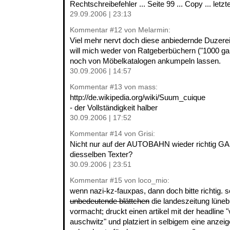
Rechtschreibefehler ... Seite 99 ... Copy ... letzt
29.09.2006 | 23:13
Kommentar
#12
von Melarmin:
Viel mehr nervt doch diese anbiedernde Duzerei
will mich weder von Ratgeberbüchern ("1000 gan
noch von Möbelkatalogen ankumpeln lassen.
30.09.2006 | 14:57
Kommentar
#13
von mass:
http://de.wikipedia.org/wiki/Suum_cuique
- der Vollständigkeit halber
30.09.2006 | 17:52
Kommentar
#14
von Grisi:
Nicht nur auf der AUTOBAHN wieder richtig G
diesselben Texter?
30.09.2006 | 23:51
Kommentar
#15
von loco_mio:
wenn nazi-kz-fauxpas, dann doch bitte richtig. s
unbedeutende blättchen
die landeszeitung lüne
vormacht; druckt einen artikel mit der headline 
auschwitz" und platziert in selbigem eine anzeige