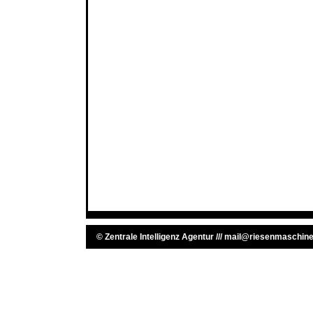
©
Zentrale Intelligenz Agentur
///
mail@riesenmaschine