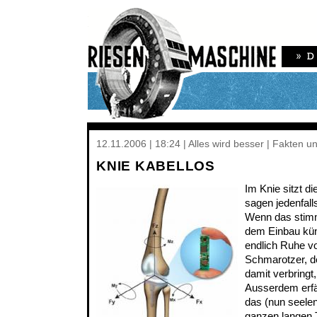
12.11.2006 | 18:24 | Alles wird besser | Fakten u
KNIE KABELLOS
Im Knie sitzt d
sagen jedenfall
Wenn das stim
dem Einbau kün
endlich Ruhe v
Schmarotzer, d
damit verbringt
Ausserdem erfä
das (nun seelen
ganzen langen T