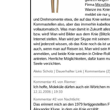
Firma
MicroStr
Wanze ins Knie
meldet sie nur
und Drehmomente etwa, die auf das Knie wirken,
Kommastellen also, aber das immerhin kabellos
vollautomatisch. Was man damit in Zukunft all
bzw. wird! Man wird Bilder aus dem Knie (Blitzli
Internet stellen. Man wird per Skype mit seine
wird jederzeit wissen, ob das Knie noch da ist u
auch, wenn man auf Reisen ist. Man wird sein K
anmelden, und beide Knie werden in Online-Rol
antreten. Herrliche Möglichkeiten, dafür kann ma
Seele verzichten.
Aleks Scholz |
Dauerhafter Link
|
Kommentare (2
Kommentar
#1
von Riemer:
Ich hoffe, Moleküle dürfen auch ein Wörtchen m
12.11.2006 | 19:33
Kommentar
#2
von Nachtlicht:
Das erinnert mich an den 1979 fertiggestellten Fi
Alexander Kluge, in dem ein Knie erzählt: