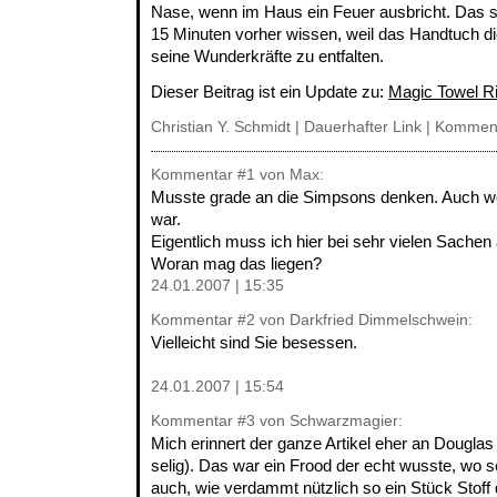
Nase, wenn im Haus ein Feuer ausbricht. Das so
15 Minuten vorher wissen, weil das Handtuch di
seine Wunderkräfte zu entfalten.
Dieser Beitrag ist ein Update zu:
Magic Towel R
Christian Y. Schmidt |
Dauerhafter Link
|
Komment
Kommentar
#1
von Max:
Musste grade an die Simpsons denken. Auch we
war.
Eigentlich muss ich hier bei sehr vielen Sache
Woran mag das liegen?
24.01.2007 | 15:35
Kommentar
#2
von Darkfried Dimmelschwein:
Vielleicht sind Sie besessen.
24.01.2007 | 15:54
Kommentar
#3
von Schwarzmagier:
Mich erinnert der ganze Artikel eher an Dougla
selig). Das war ein Frood der echt wusste, wo s
auch, wie verdammt nützlich so ein Stück Stoff