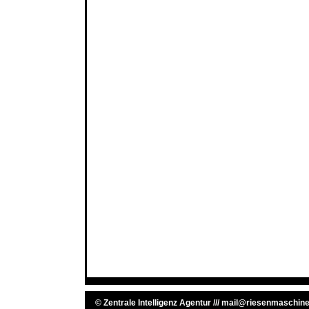
©
Zentrale Intelligenz Agentur
///
mail@riesenmaschine