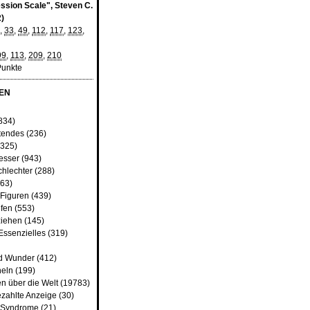
ssion Scale", Steven C.
2)
,
33
,
49
,
112
,
117
,
123
,
99
,
113
,
209
,
210
Punkte
EN
834)
tendes
(236)
325)
besser
(943)
chlechter
(288)
63)
 Figuren
(439)
fen
(553)
iehen
(145)
Essenzielles
(319)
d Wunder
(412)
heln
(199)
n über die Welt
(19783)
ezahlte Anzeige
(30)
d Syndrome
(21)