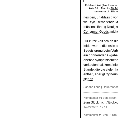
Kohl und koli (Aus histori
kein Bild. Aber im
20 Ja
entweder ein Bild 
riesigen, unablässig von
weil zykluserhaltende M
müssen ständig Neuigke
Consumer Goods
, mit
Für kurze Zeit schien d
leider wurde dieses in 
Begeisterung beim Verb
ein donnernden Gigaher
ebenso sympathischen wi
verkaufen hat, kombini
Stande, die die vielen 
enthält, aber glitzy neu
sienen
.
Sascha Lobo
|
Dauerhafter
Kommentar
#1
von Sillium:
Zum Glück nicht "Brokko
14.03.2007 | 12:14
Kommentar
#2
von R. Krau