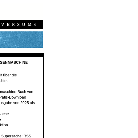
ESENMASCHINE
t über die
chine
maschine-Buch von
ratis-Download
usgabe von 2025 als
Sache
e
ktion
 Supersache: RSS