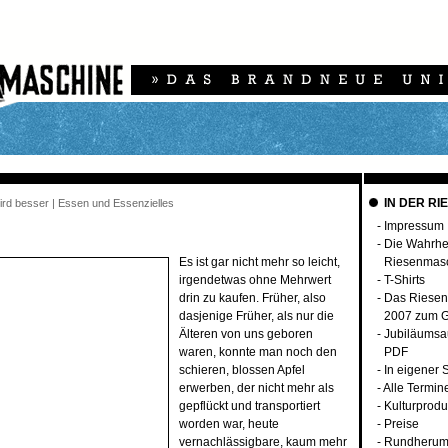
IN DER RI
wird besser | Essen und Essenzielles
-
Impressum
-
Die Wahrhei
Es ist gar nicht mehr so leicht,
Riesenmas
irgendetwas ohne Mehrwert
-
T-Shirts
drin zu kaufen. Früher, also
-
Das Riesen
dasjenige Früher, als nur die
2007 zum G
Älteren von uns geboren
-
Jubiläumsa
waren, konnte man noch den
PDF
schieren, blossen Apfel
-
In eigener 
erwerben, der nicht mehr als
-
Alle Termin
gepflückt und transportiert
-
Kulturprodu
worden war, heute
-
Preise
vernachlässigbare, kaum mehr
-
Rundherum