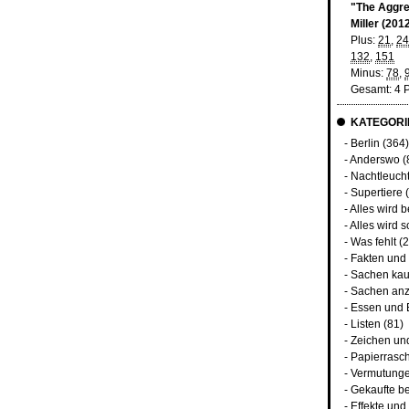
"The Aggre
Miller (201
Plus:
21
,
24
132
,
151
Minus:
78
,
Gesamt: 4 
KATEGORI
-
Berlin
(364)
-
Anderswo
(
-
Nachtleuch
-
Supertiere
(
-
Alles wird 
-
Alles wird s
-
Was fehlt
(2
-
Fakten und
-
Sachen kau
-
Sachen anz
-
Essen und 
-
Listen
(81)
-
Zeichen un
-
Papierrasc
-
Vermutunge
-
Gekaufte b
-
Effekte un