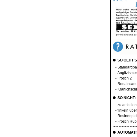
SO GEHT'S
- Standardba
Anglizisme
- Frosch 2
- Renaissanc
- Kranichschl
SO NICHT:
- zu ambition
- finkeln übe
- Rosinenpic
- Frosch Rup
AUTOMATIS