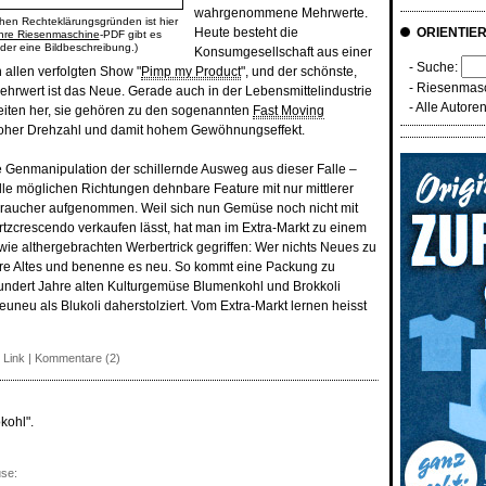
wahrgenommene Mehrwerte.
schen Rechteklärungsgründen ist hier
Heute besteht die
ORIENTIE
hre Riesenmaschine
-PDF gibt es
oder eine Bildbeschreibung.)
Konsumgesellschaft aus einer
- Suche:
 allen verfolgten Show "
Pimp my Product
", und der schönste,
-
Riesenmasc
ehrwert ist das Neue. Gerade auch in der Lebensmittelindustrie
-
Alle Autore
iten her, sie gehören zu den sogenannten
Fast Moving
 hoher Drehzahl und damit hohem Gewöhnungseffekt.
ie Genmanipulation der schillernde Ausweg aus dieser Falle –
alle möglichen Richtungen dehnbare Feature mit nur mittlerer
raucher aufgenommen. Weil sich nun Gemüse noch nicht mit
tzcrescendo verkaufen lässt, hat man im Extra-Markt zu einem
e althergebrachten Werbertrick gegriffen: Wer nichts Neues zu
ere Altes und benenne es neu. So kommt eine Packung zu
hundert Jahre alten Kulturgemüse Blumenkohl und Brokkoli
neuneu als Blukoli daherstolziert. Vom Extra-Markt lernen heisst
 Link
|
Kommentare (2)
kohl".
se: