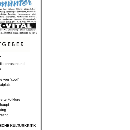
:
ttlephrasen und
n
e von "cool"
afplatz
ierte Folklore
rhaupt
king
recht
CHE KULTURKRITIK