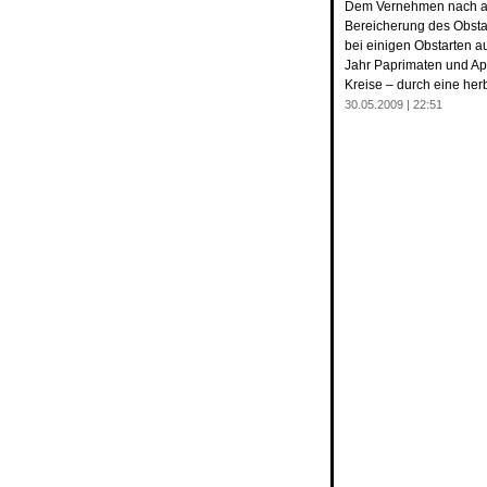
Dem Vernehmen nach arb
Bereicherung des Obstan
bei einigen Obstarten a
Jahr Paprimaten und Apf
Kreise – durch eine her
30.05.2009 | 22:51