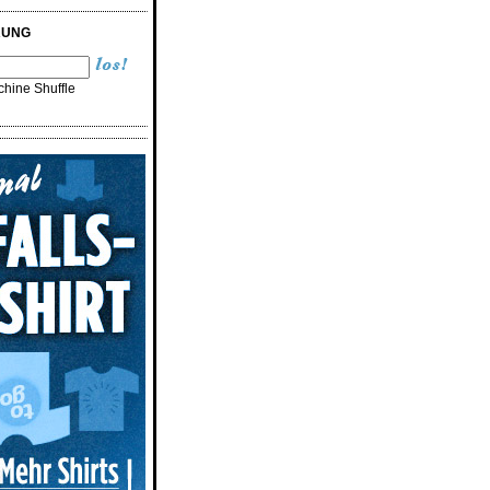
RUNG
hine Shuffle
n