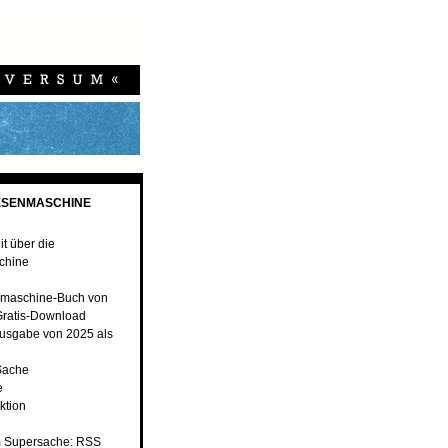
ESENMASCHINE
t über die
chine
nmaschine-Buch von
ratis-Download
usgabe von 2025 als
 Sache
e
ktion
 Supersache: RSS