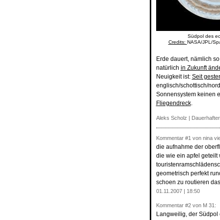
Südpol des ec
Credits:
NASA/JPL/Spac
Erde dauert, nämlich so 
natürlich
in Zukunft änd
Neuigkeit ist:
Seit geste
englisch/schottisch/nor
Sonnensystem keinen ein
Fliegendreck
.
Aleks Scholz |
Dauerhafter
Kommentar
#1
von nina vi
die aufnahme der oberfla
die wie ein apfel geteil
touristenramschlädensch
geometrisch perfekt run
schoen zu routieren das
01.11.2007 | 18:50
Kommentar
#2
von M 31:
Langweilig, der Südpol d