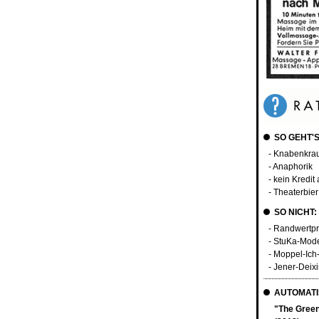
SO GEHT'S
- Knabenkra
- Anaphorik
- kein Kred
- Theaterbier 
SO NICHT:
- Randwertp
- StuKa-Mod
- Moppel-Ic
- Jener-Deixi
AUTOMATI
"The Green 