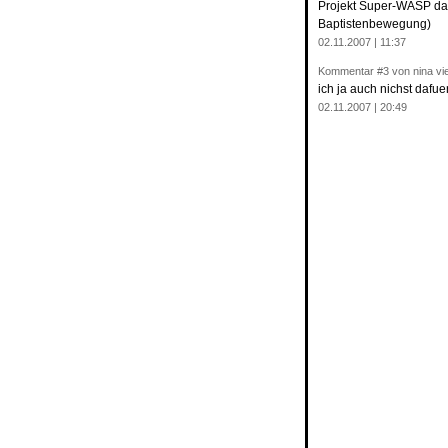
Projekt Super-WASP dach
Baptistenbewegung)
02.11.2007 | 11:37
Kommentar
#3
von nina vi
ich ja auch nichst dafue
02.11.2007 | 20:49