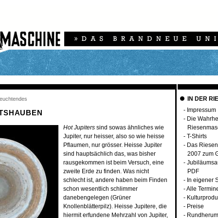
IN DER RI
tleuchtendes
-
Impressum
HTSHAUBEN
-
Die Wahrhei
Hot Jupiters
sind sowas ähnliches wie
Riesenmas
Jupiter, nur heisser, also so wie heisse
-
T-Shirts
Pflaumen, nur grösser. Heisse Jupiter
-
Das Riese
sind hauptsächlich das, was bisher
2007 zum G
rausgekommen ist beim Versuch, eine
-
Jubiläumsa
zweite Erde zu finden. Was nicht
PDF
schlecht ist, andere haben beim Finden
-
In eigener
schon wesentlich schlimmer
-
Alle Termin
danebengelegen (Grüner
-
Kulturprodu
Knollenblätterpilz). Heisse Jupitere, die
-
Preise
hiermit erfundene Mehrzahl von Jupiter,
-
Rundherum