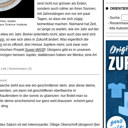
sind nicht nur grösser als Erden,
sondern auch näher an ihren Sonnen,
ORIENTIE
mit Jahreslängen von nur ein paar
- Suche:
Tagen, so dass sie sich zügig
hten Jupiter
-
Riesenmasc
bemerkbar machen. Niemand hat Zeit,
e Science Institute
-
Alle Autore
so lange zu warten, wie ein Jahr auf der
etwa ein Jahr. Bisher jedenfalls nicht, aber auch das wird sich
ern
, so wie sich alles in Zukunft ändert. Was eigentlich die
rn
ist es offiziell, drei Heisse Jupitere mehr, und zwar vom
dirischen Projekt
Super-WASP
. Übrigens gibt es in unserem
zigen heissen Jupiter, stattdessen haben wir Merkur, eine Art
 Link
|
Kommentare (3)
ereck:
eche sieht aus wie ein geschnittener stein. also diese steine,
t werden, um dann mit geschliffener oberflaeche in
aufenstern in der sonne zu glaenzen. nur findet man so
de steine anscheinend nur ganz weit draussen. scheint ganz
 ding.
es Saturn ist viel interessanter. Ülkige Überschrift übrigens! (bei