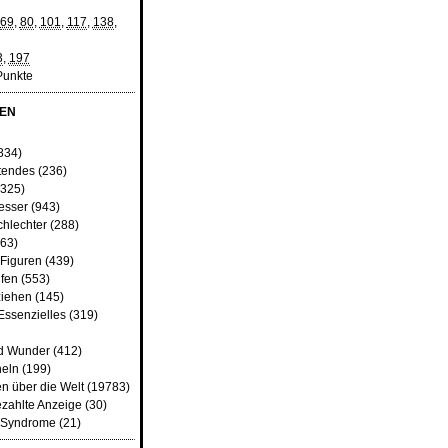
69
,
80
,
101
,
117
,
138
,
3
,
197
Punkte
EN
)
834)
tendes
(236)
325)
besser
(943)
chlechter
(288)
63)
 Figuren
(439)
fen
(553)
ziehen
(145)
Essenzielles
(319)
d Wunder
(412)
heln
(199)
n über die Welt
(19783)
ezahlte Anzeige
(30)
d Syndrome
(21)