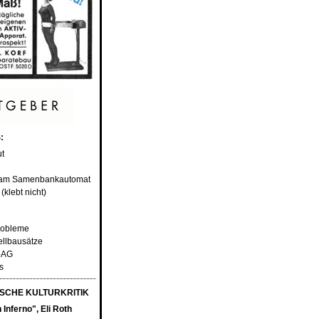
:
ut
it am Samenbankautomat
(klebt nicht)
robleme
ellbausätze
h-AG
s
SCHE KULTURKRITIK
Inferno", Eli Roth