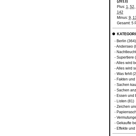
(2013)
Plus:
1
,
52
,
142
Minus:
9
,
1
Gesamt: 5 
KATEGORI
-
Berlin
(364
-
Anderswo
(
-
Nachtleuch
-
Supertiere
(
-
Alles wird 
-
Alles wird s
-
Was fehlt
(2
-
Fakten und
-
Sachen kau
-
Sachen an
-
Essen und 
-
Listen
(81)
-
Zeichen un
-
Papierrasc
-
Vermutunge
-
Gekaufte b
-
Effekte un