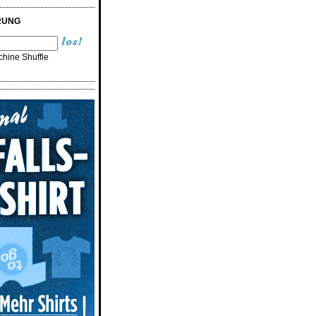
RUNG
hine Shuffle
n