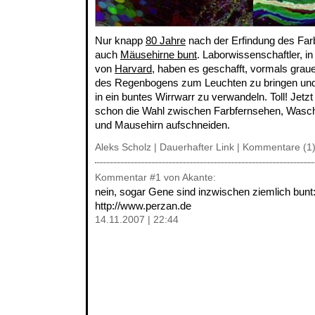
Nur knapp
80 Jahre
nach der Erfindung des Farb
auch
Mäusehirne bunt
. Laborwissenschaftler, i
von
Harvard
, haben es geschafft, vormals grau
des Regenbogens zum Leuchten zu bringen und
in ein buntes Wirrwarr zu verwandeln. Toll! Jet
schon die Wahl zwischen Farbfernsehen, Was
und Mausehirn aufschneiden.
Aleks Scholz |
Dauerhafter Link
|
Kommentare (1
Kommentar
#1
von Akante:
nein, sogar Gene sind inzwischen ziemlich bunt
http://www.perzan.de
14.11.2007 | 22:44