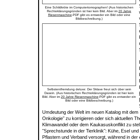
Eine Schildkröte im Computertomographen! (Aus historischen
Rechteklärungsgründen ist hier kein Bild. Aber im
20 Jahre
Riesenmaschine
-PDF gibt es entweder ein Bild oder eine
Bildbeschreibung.)
Selbstentfremdung deluxe: Der Sklave freut sich über sein
Dasein. (Aus historischen Rechteklärungsgründen ist hier kein
Bild. Aber im
20 Jahre Riesenmaschine
-PDF gibt es entweder ein
Bild oder eine Bildbeschreibung.)
Umdeutung der Welt im neuen Katalog mit dem 
Onkologie" zu korrigieren oder sich aktuellen 
Klimawandel oder dem Kaukasuskonflikt zu stell
"Sprechstunde in der Tierklinik": Kühe, Esel un
Pflastern und Verband versorgt, während in de