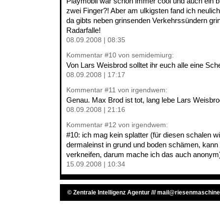
Playmobil war schon immer cool und auch ein b
zwei Finger?! Aber am ulkigsten fand ich neulic
da gibts neben grinsenden Verkehrssündern grin
Radarfalle!
08.09.2008 | 08:35
Kommentar
#10
von semidemiurg:
Von Lars Weisbrod solltet ihr euch alle eine Sc
08.09.2008 | 17:17
Kommentar
#11
von irgendwem:
Genau. Max Brod ist tot, lang lebe Lars Weisbro
08.09.2008 | 21:16
Kommentar
#12
von irgendwem:
#10: ich mag kein splatter (für diesen schalen w
dermaleinst in grund und boden schämen, kann i
verkneifen, darum mache ich das auch anonym
15.09.2008 | 10:34
©
Zentrale Intelligenz Agentur
///
mail@riesenmaschine