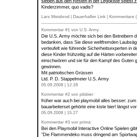
sieben aus den Resten in der Legokiste selbs
Kinderzimmer, quo vadis?
Lars Weisbrod |
Dauerhafter Link
|
Kommentare (
Kommentar
#1
von U.S. Army:
Die U.S. Army möchte sich bei den Betreibern
bedanken, dass Sie diese weltfremden Laubsäg
verteufelt wie führende Sicherheitsexperten in
diese Kinder frühzeitig auf die Härten vorbereite
einschwören und sie für den Kampf des Guten 
gewinnen.
Mit patriotischen Grüssen
Ltd. P. D. Stappelmeier U.S. Army
05.09.2008 | 12:28
Kommentar
#2
von pilsbier:
früher war auch bei playmobil alles besser: zu
bauarbeiterset gehörte eine kiste bier! längst vorb
05.09.2008 | 15:27
Kommentar
#3
von prima:
Bei den Playmobil Interactive Online Spielen 
"Die Flammendeko muss dringend am Sportwag