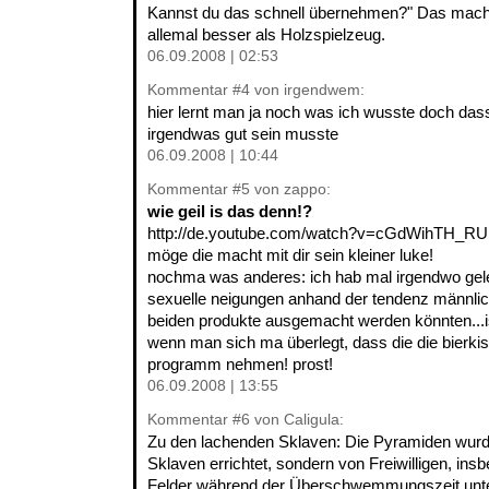
Kannst du das schnell übernehmen?" Das macht
allemal besser als Holzspielzeug.
06.09.2008 | 02:53
Kommentar
#4
von irgendwem:
hier lernt man ja noch was ich wusste doch dass
irgendwas gut sein musste
06.09.2008 | 10:44
Kommentar
#5
von zappo:
wie geil is das denn!?
http://de.youtube.com/watch?v=cGdWihTH_RU
möge die macht mit dir sein kleiner luke!
nochma was anderes: ich hab mal irgendwo gel
sexuelle neigungen anhand der tendenz männlic
beiden produkte ausgemacht werden könnten...is 
wenn man sich ma überlegt, dass die die bierki
programm nehmen! prost!
06.09.2008 | 13:55
Kommentar
#6
von Caligula:
Zu den lachenden Sklaven: Die Pyramiden wurd
Sklaven errichtet, sondern von Freiwilligen, in
Felder während der Überschwemmungszeit unt