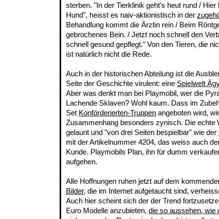
sterben. "In der Tierklinik geht's heut rund / Hie
Hund", heisst es naiv-aktionistisch in der
zugehö
Behandlung kommt die Ärztin rein / Beim Röntg
gebrochenes Bein. / Jetzt noch schnell den Verb
schnell gesund gepflegt." Von den Tieren, die n
ist natürlich nicht die Rede.
Auch in der historischen Abteilung ist die Ausbl
Seite der Geschichte virulent: eine
Spielwelt Äg
Aber was denkt man bei Playmobil, wer die Pyr
Lachende Sklaven? Wohl kaum. Dass im Zubehö
Set
Konförderierten-Truppen
angeboten wird, wir
Zusammenhang besonders zynisch. Die echte Welt
gelaunt und "von drei Seiten bespielbar" wie der
mit der Artikelnummer 4204, das weiss auch der
Kunde. Playmobils Plan, ihn für dumm verkaufen
aufgehen.
Alle Hoffnungen ruhen jetzt auf dem kommende
Bilder
, die im Internet aufgetaucht sind, verheis
Auch hier scheint sich der der Trend fortzusetz
Euro Modelle anzubieten,
die so aussehen, wie 